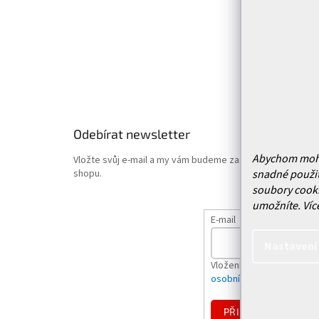
Doprava 
Vrácení
Obchodn
Podmínk
Hodnoce
Odebírat newsletter
Abychom mohli 
Vložte svůj e-mail a my vám budeme zasílat informace o
snadné použit
shopu.
soubory cooki
umožníte.
Víc
E-mail
Nastavení
Vložením e-mailu souhlas
osobních údajů
PŘIHLÁSIT