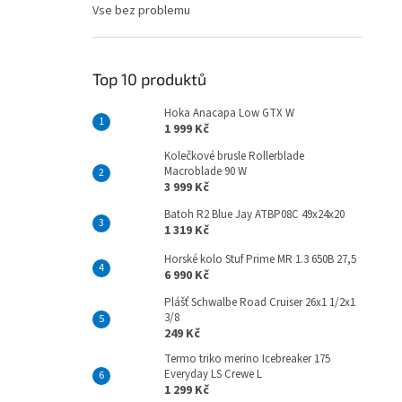
Vse bez problemu
Top 10 produktů
Hoka Anacapa Low GTX W
1 999 Kč
Kolečkové brusle Rollerblade
Macroblade 90 W
3 999 Kč
Batoh R2 Blue Jay ATBP08C 49x24x20
1 319 Kč
Horské kolo Stuf Prime MR 1.3 650B 27,5
6 990 Kč
Plášť Schwalbe Road Cruiser 26x1 1/2x1
3/8
249 Kč
Termo triko merino Icebreaker 175
Everyday LS Crewe L
1 299 Kč