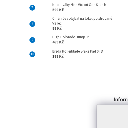
Nazouváky Nike Victori One Slide M
599 Kč
Chrániče volejbal na loket polstrované
V3Tec
99 Kč
High Colorado Jump Jr
489 Kč
Brzda Rollerblade Brake Pad STD
199 Kč
Z
á
p
Infor
a
t
Kontakt
í
Prodejn
Služby