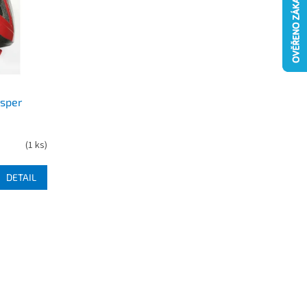
asper
(
1 ks
)
DETAIL