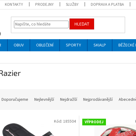
KONTAKTY
PRODEJNY
SLUŽBY
DOPRAVA A PLATBA
HLEDAT
R
OBUV
OBLEČENÍ
SPORTY
SKIALP
BĚŽECKÉ 
Razier
Ř
a
Doporučujeme
Nejlevnější
Nejdražší
Nejprodávanější
Abecedn
z
e
V
n
Kód:
185504
VÝPRODEJ
ý
p
p