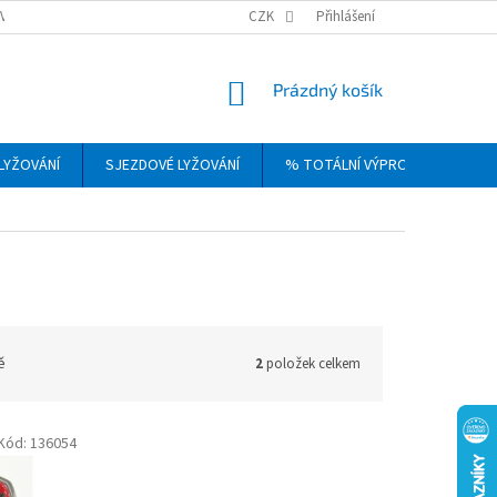
VRÁCENÍ, VÝMĚNA A REKLAMACE ZBOŽÍ
CZK
OBCHODNÍ PODMÍNKY
Přihlášení
PODM
NÁKUPNÍ
Prázdný košík
KOŠÍK
LYŽOVÁNÍ
SJEZDOVÉ LYŽOVÁNÍ
% TOTÁLNÍ VÝPRODEJ
DÁ
ě
2
položek celkem
Kód:
136054