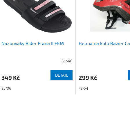
r
s
o
p
d
r
u
o
k
d
t
u
ů
Nazouváky Rider Prana II FEM
Helma na kolo Razier C
k
t
ů
(
2 pár
)
DETAIL
349 Kč
299 Kč
35/36
48-54
O
v
l
á
d
a