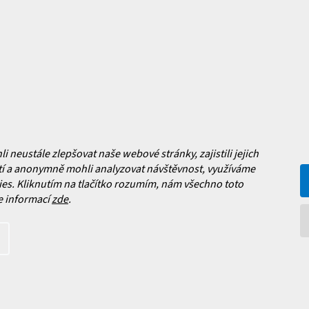
a platba
Často kladené dotazy
, výměna a reklamace zboží
í podmínky
y ochrany osobních údajů
ní obchodu
Facebook
neustále zlepšovat naše webové stránky, zajistili jejich
 nových produktech na našem e-
í a anonymně mohli analyzovat návštěvnost, využíváme
es. Kliknutím na tlačítko rozumím, nám všechno toto
e informací
zde
.
íte s
podmínkami ochrany