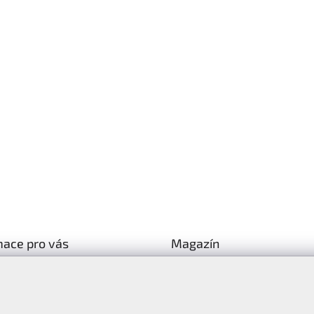
mace pro vás
Magazín
y
Jak vybrat lyžařské boty?
y
Jak vybrat lyže?