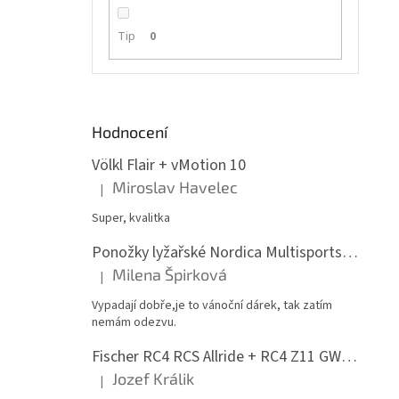
i
n
e
Tip
0
l
Hodnocení
Völkl Flair + vMotion 10
Miroslav Havelec
|
Hodnocení produktu je 5 z 5 hvězdiček.
Super, kvalitka
Ponožky lyžařské Nordica Multisports Winter dvojbalení
Milena Špirková
|
Hodnocení produktu je 5 z 5 hvězdiček.
Vypadají dobře,je to vánoční dárek, tak zatím
nemám odezvu.
Fischer RC4 RCS Allride + RC4 Z11 GW PR
Jozef Králik
|
Hodnocení produktu je 5 z 5 hvězdiček.