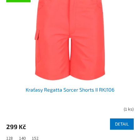
p
o
i
d
s
u
p
k
r
t
o
ů
d
u
k
t
ů
Kraťasy Regatta Sorcer Shorts II RKJ106
(
1 ks
)
DETAIL
299 Kč
128
140
152