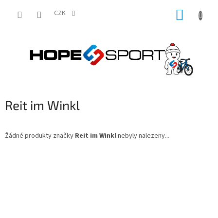
Přejít
NÁKUP
na
CZK
obsah
KOŠÍK
Reit im Winkl
Žádné produkty značky
Reit im Winkl
nebyly nalezeny...
Z
á
p
a