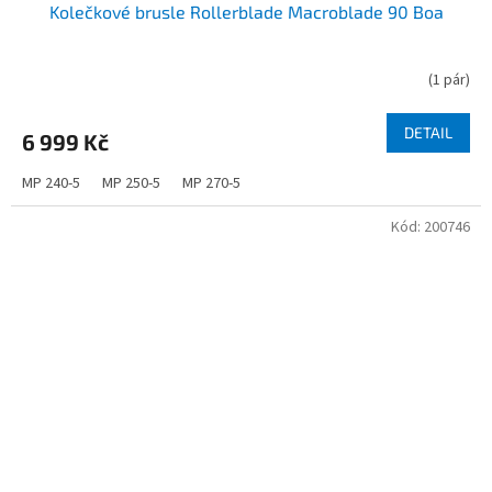
Kolečkové brusle Rollerblade Macroblade 90 Boa
(
1 pár
)
DETAIL
6 999 Kč
MP 240-5
MP 250-5
MP 270-5
Kód:
200746