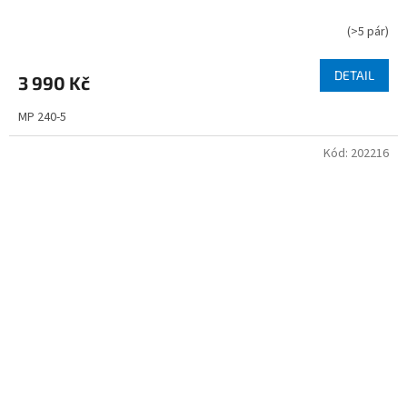
(
>5 pár
)
DETAIL
3 990 Kč
MP 240-5
Kód:
202216