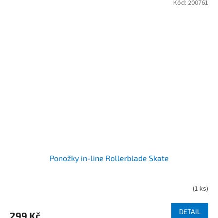
Kód:
200761
Ponožky in-line Rollerblade Skate
(
1 ks
)
DETAIL
299 Kč