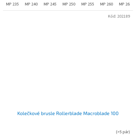
MP 235
MP 240
MP 245
MP 250
MP 255
MP 260
MP 265
Kód:
202189
Kolečkové brusle Rollerblade Macroblade 100
(
>5 pár
)