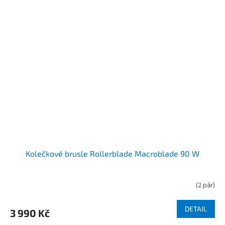
Kolečkové brusle Rollerblade Macroblade 90 W
(
2 pár
)
DETAIL
3 990 Kč