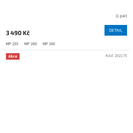
(
1 pár
)
DETAIL
3 490 Kč
MP 255
MP 260
MP 265
Kód:
202175
Akce