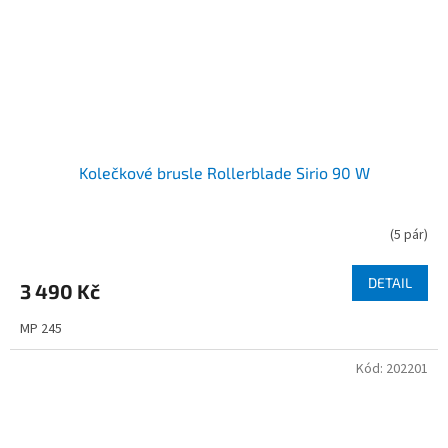
Kolečkové brusle Rollerblade Sirio 90 W
(
5 pár
)
DETAIL
3 490 Kč
MP 245
Kód:
202201