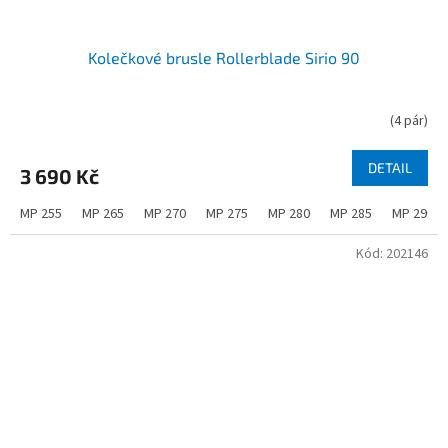
Kolečkové brusle Rollerblade Sirio 90
(
4 pár
)
DETAIL
3 690 Kč
MP 255
MP 265
MP 270
MP 275
MP 280
MP 285
MP 290
Kód:
202146