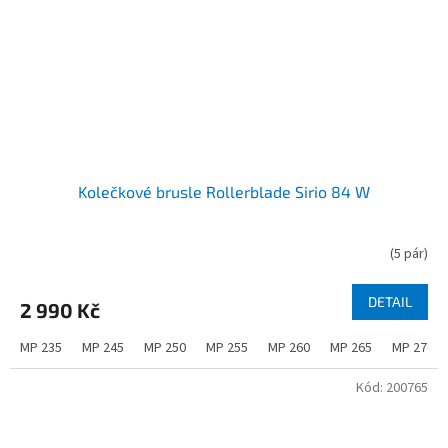
Kolečkové brusle Rollerblade Sirio 84 W
(
5 pár
)
DETAIL
2 990 Kč
MP 235
MP 245
MP 250
MP 255
MP 260
MP 265
MP 270
Kód:
200765