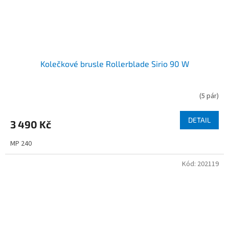
Kolečkové brusle Rollerblade Sirio 90 W
(
5 pár
)
DETAIL
3 490 Kč
MP 240
Kód:
202119