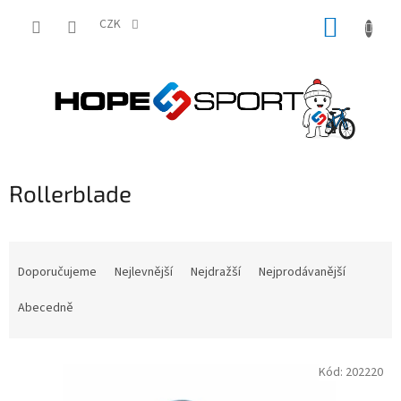
Přejít
NÁKUP
na
CZK
obsah
KOŠÍK
Rollerblade
Ř
a
Doporučujeme
Nejlevnější
Nejdražší
Nejprodávanější
z
e
Abecedně
n
í
V
p
Kód:
202220
ý
r