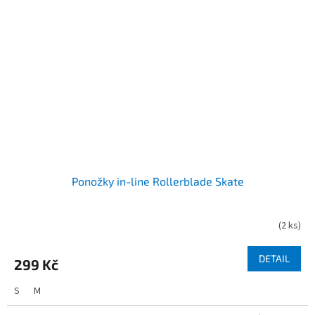
Ponožky in-line Rollerblade Skate
(
2 ks
)
DETAIL
299 Kč
S
M