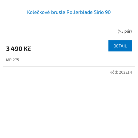
Kolečkové brusle Rollerblade Sirio 90
(
>5 pár
)
DETAIL
3 490 Kč
MP 275
Kód:
202214