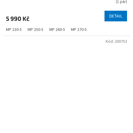
(
1 pár
)
DETAIL
5 990 Kč
MP 230-5
MP 250-5
MP 260-5
MP 270-5
Kód:
200753