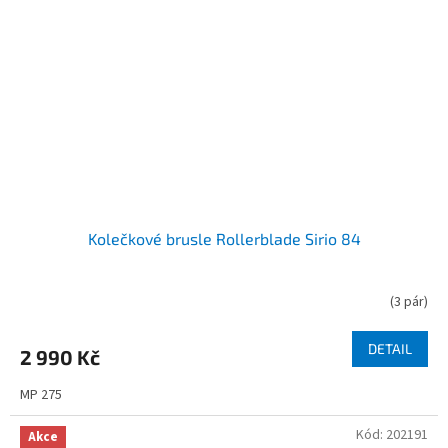
Kolečkové brusle Rollerblade Sirio 84
(
3 pár
)
DETAIL
2 990 Kč
MP 275
Kód:
202191
Akce