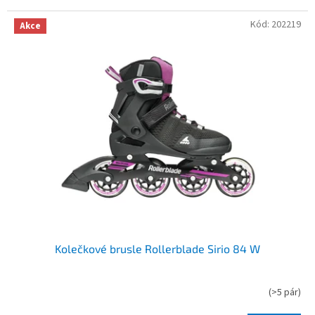
Kód:
202219
Akce
Kolečkové brusle Rollerblade Sirio 84 W
(
>5 pár
)