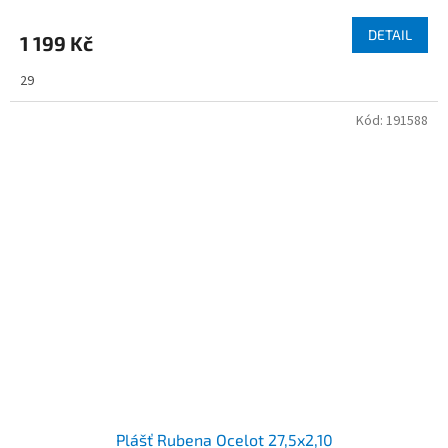
DETAIL
1 199 Kč
29
Kód:
191588
Plášť Rubena Ocelot 27,5x2,10