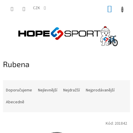
Přejít
NÁKUP
na
CZK
obsah
KOŠÍK
Rubena
Ř
a
Doporučujeme
Nejlevnější
Nejdražší
Nejprodávanější
z
e
Abecedně
n
í
V
p
Kód:
201842
ý
r