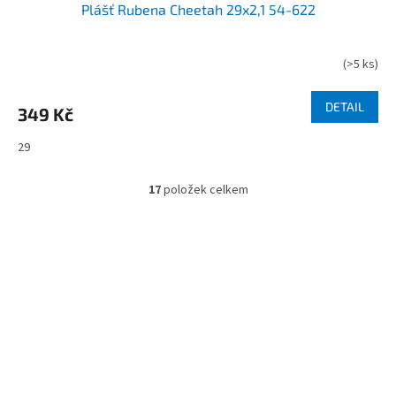
Plášť Rubena Cheetah 29x2,1 54-622
(
>5 ks
)
DETAIL
349 Kč
29
17
položek celkem
O
v
l
á
d
Z
a
á
c
í
p
p
a
r
t
v
í
k