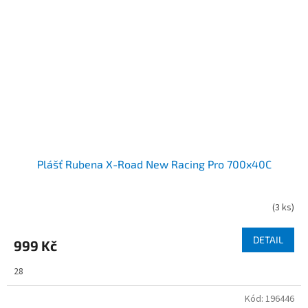
Plášť Rubena X-Road New Racing Pro 700x40C
(
3 ks
)
DETAIL
999 Kč
28
Kód:
196446