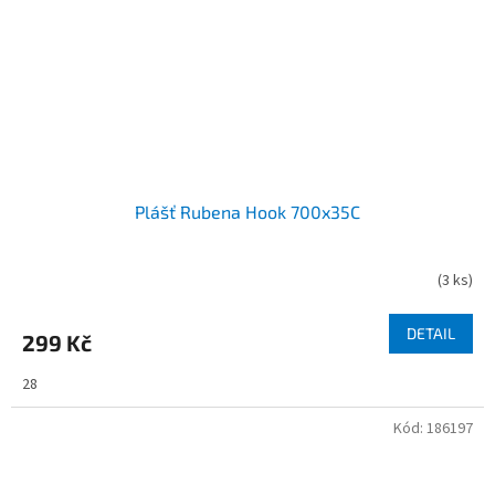
Plášť Rubena Hook 700x35C
(
3 ks
)
DETAIL
299 Kč
28
Kód:
186197