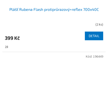
Plášť Rubena Flash protiprůrazový+reflex 700x40C
(
2 ks
)
DETAIL
399 Kč
28
Kód:
196449