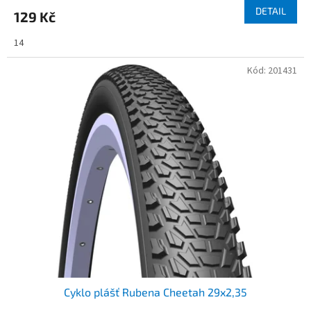
DETAIL
129 Kč
14
Kód:
201431
Cyklo plášť Rubena Cheetah 29x2,35