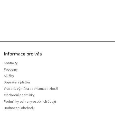
y
v
ý
p
i
s
u
Informace pro vás
Kontakty
Prodejny
Služby
Doprava a platba
Vrácení, výměna a reklamace zboží
Obchodní podmínky
Podmínky ochrany osobních údajů
Hodnocení obchodu