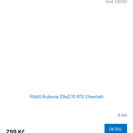
Kód:
192302
Plášť Rubena 29x2,10 R15 Cheetah
(
1 ks
)
DETAIL
299 Kč