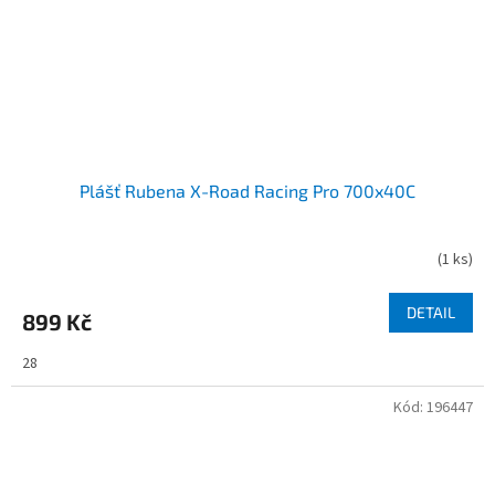
Plášť Rubena X-Road Racing Pro 700x40C
(
1 ks
)
DETAIL
899 Kč
28
Kód:
196447