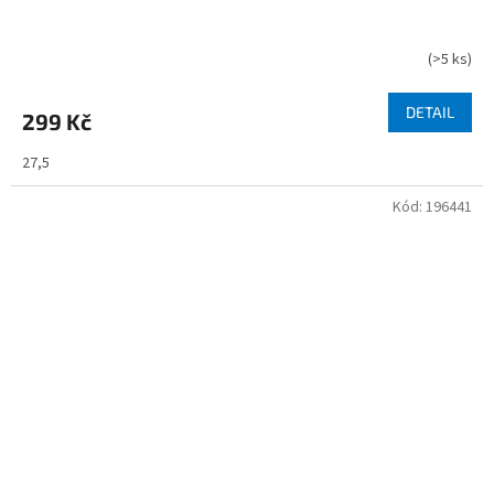
(
>5 ks
)
DETAIL
299 Kč
27,5
Kód:
196441