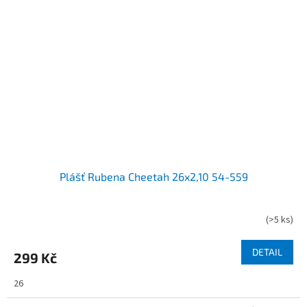
Plášť Rubena Cheetah 26x2,10 54-559
(
>5 ks
)
DETAIL
299 Kč
26