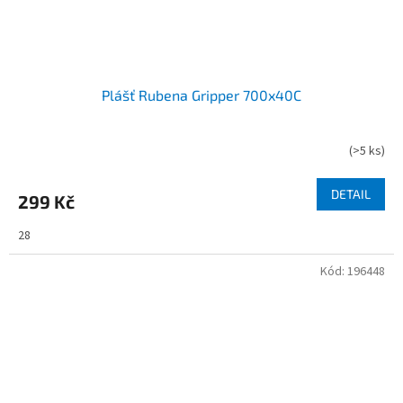
Plášť Rubena Gripper 700x40C
(
>5 ks
)
DETAIL
299 Kč
28
Kód:
196448