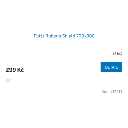
Plášť Rubena Shield 700x38C
(
2 ks
)
DETAIL
299 Kč
28
Kód:
196439