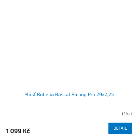
Plášť Rubena Rascal Racing Pro 29x2,25
(
4 ks
)
DETAIL
1 099 Kč