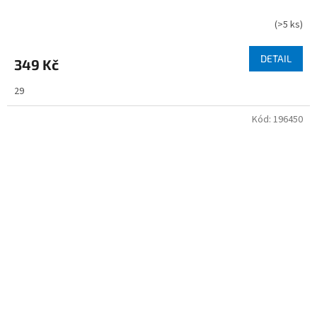
(
>5 ks
)
DETAIL
349 Kč
29
Kód:
196450