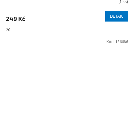
(
1 ks
)
DETAIL
249 Kč
20
Kód:
186686