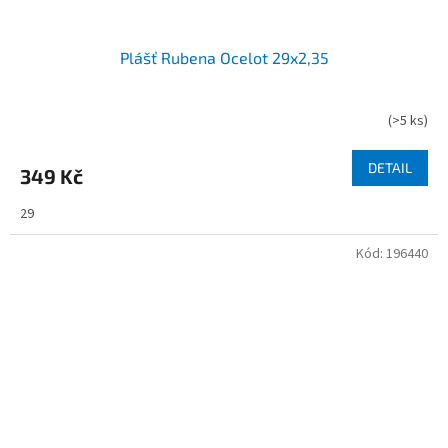
Plášť Rubena Ocelot 29x2,35
(
>5 ks
)
DETAIL
349 Kč
29
Kód:
196440