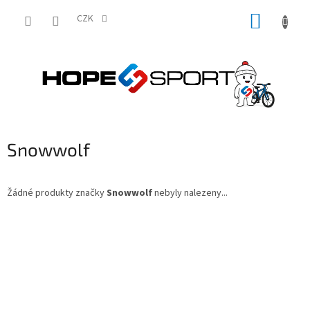
Přejít
NÁKUP
na
CZK
obsah
KOŠÍK
Snowwolf
Žádné produkty značky
Snowwolf
nebyly nalezeny...
Z
á
p
a