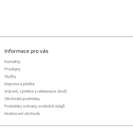
ý
p
i
s
u
Informace pro vás
Kontakty
Prodejny
Služby
Doprava a platba
Vrácení, výměna a reklamace zboží
Obchodní podmínky
Podmínky ochrany osobních údajů
Hodnocení obchodu