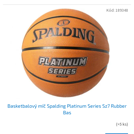
Kód:
189348
Basketbalový míč Spalding Platinum Series Sz7 Rubber
Bas
(
>5 ks
)