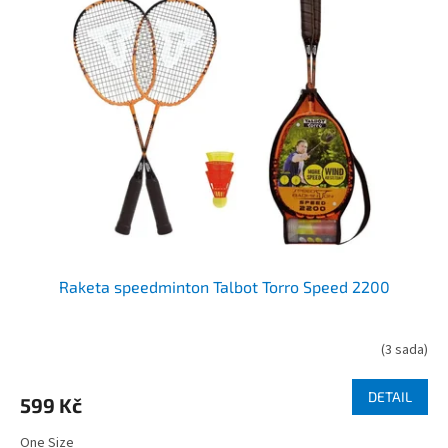
p
o
i
d
s
u
p
k
r
t
o
ů
d
u
k
t
ů
Raketa speedminton Talbot Torro Speed 2200
(
3 sada
)
DETAIL
599 Kč
One Size