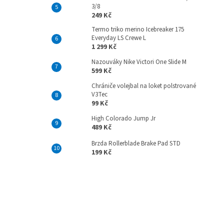
3/8
249 Kč
Termo triko merino Icebreaker 175
Everyday LS Crewe L
1 299 Kč
Nazouváky Nike Victori One Slide M
599 Kč
Chrániče volejbal na loket polstrované
V3Tec
99 Kč
High Colorado Jump Jr
489 Kč
Brzda Rollerblade Brake Pad STD
199 Kč
Z
á
p