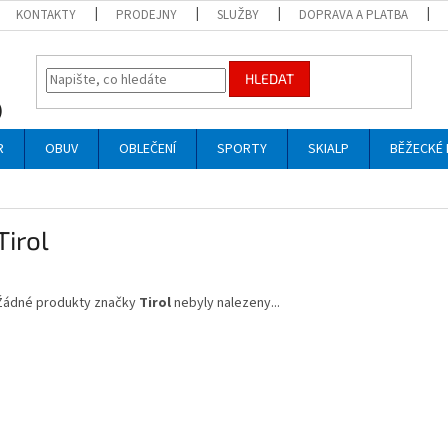
KONTAKTY
PRODEJNY
SLUŽBY
DOPRAVA A PLATBA
HLEDAT
R
OBUV
OBLEČENÍ
SPORTY
SKIALP
BĚŽECKÉ 
Tirol
Žádné produkty značky
Tirol
nebyly nalezeny...