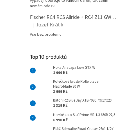
Vypadají dobře,je to vánoční dárek, tak zatím
n
nemám odezvu.
e
l
Fischer RC4 RCS Allride + RC4 Z11 GW PR
Jozef Králik
|
Hodnocení produktu je 5 z 5 hvězdiček.
Vse bez problemu
Top 10 produktů
Hoka Anacapa Low GTX W
1 999 Kč
Kolečkové brusle Rollerblade
Macroblade 90 W
3 999 Kč
Batoh R2 Blue Jay ATBP08C 49x24x20
1 319 Kč
Horské kolo Stuf Prime MR 1.3 650B 27,5
6 990 Kč
Plášť Schwalbe Road Cruiser 26x1 1/2x1