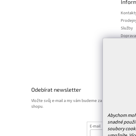
Infor
a
t
Kontakt
í
Prodejn
Služby
Doprava 
Vrácení
Obchodn
Podmínk
Hodnoce
Odebírat newsletter
Vložte svůj e-mail a my vám budeme zasílat informace o
shopu.
Abychom mohli 
snadné použit
E-mail
soubory cooki
umožníte.
Víc