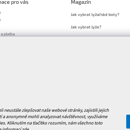
mace pro vás
Magazín
y
Jak vybrat lyžařské boty?
y
Jak vybrat lyže?
a platba
Často kladené dotazy
, výměna a reklamace zboží
í podmínky
y ochrany osobních údajů
ní obchodu
Facebook
 nových produktech na našem e-
neustále zlepšovat naše webové stránky, zajistili jejich
í a anonymně mohli analyzovat návštěvnost, využíváme
es. Kliknutím na tlačítko rozumím, nám všechno toto
e informací
zde
.