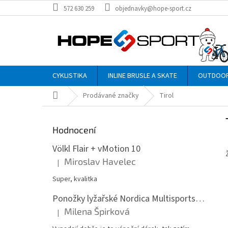
Přejít
572 630 259
objednavky@hope-sport.cz
na
obsah
CYKLISTIKA
INLINE BRUSLE A SKATE
OUTDOO
Domů
Prodávané značky
Tirol
P
o
Hodnocení
s
t
Völkl Flair + vMotion 10
r
Miroslav Havelec
|
Hodnocení produktu je 5 z 5 hvězdiček.
a
n
Super, kvalitka
n
Ponožky lyžařské Nordica Multisports Winter dvojbalení
í
Milena Špirková
p
|
Hodnocení produktu je 5 z 5 hvězdiček.
a