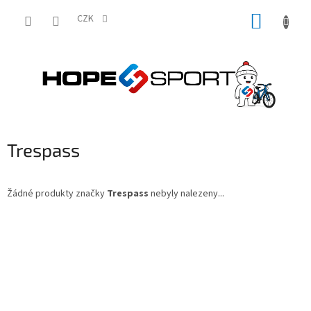
Přejít
NÁKUP
na
CZK
obsah
KOŠÍK
Trespass
Žádné produkty značky
Trespass
nebyly nalezeny...
Z
á
p
a