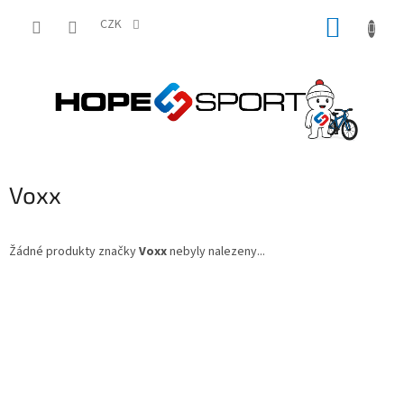
Přejít
NÁKUP
na
CZK
obsah
KOŠÍK
Voxx
Žádné produkty značky
Voxx
nebyly nalezeny...
Z
á
p
a