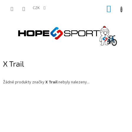
Přejít
NÁKUP
na
CZK
obsah
KOŠÍK
X Trail
Žádné produkty značky
X Trail
nebyly nalezeny...
Z
á
p
a