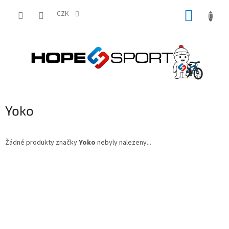
Přejít
NÁKUP
na
CZK
obsah
KOŠÍK
Yoko
Žádné produkty značky
Yoko
nebyly nalezeny...
Z
á
p
a