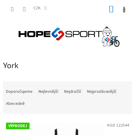
Přejít
NÁKUP
na
CZK
obsah
KOŠÍK
York
Ř
a
Doporučujeme
Nejlevnější
Nejdražší
Nejprodávanější
z
e
Abecedně
n
í
V
p
Kód:
122544
VÝPRODEJ
ý
r