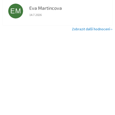
Eva Martincova
EM
Hodnocení obchodu je 5 z 5 hvězdiček.
14.7.2026
Zobrazit další hodnocení
Z
á
p
a
t
í