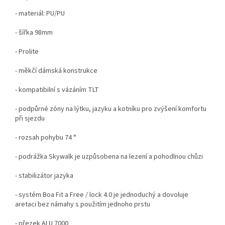
- materiál: PU/PU
- šířka 98mm
- Prolite
- měkčí dámská konstrukce
- kompatibilní s vázáním TLT
- podpůrné zóny na lýtku, jazyku a kotníku pro zvýšení komfortu
při sjezdu
- rozsah pohybu 74 °
- podrážka Skywalk je uzpůsobena na lezení a pohodlnou chůzi
- stabilizátor jazyka
- systém Boa Fit a Free / lock 4.0 je jednoduchý a dovoluje
aretaci bez námahy s použitím jednoho prstu
- přezek ALU 7000