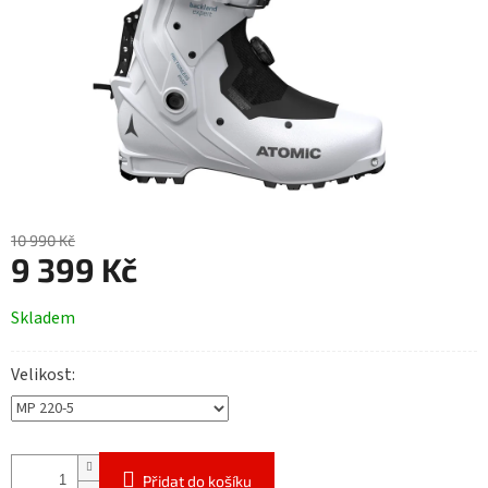
10 990 Kč
9 399 Kč
Měrná
Skladem
cena:
Velikost
Přidat do košíku