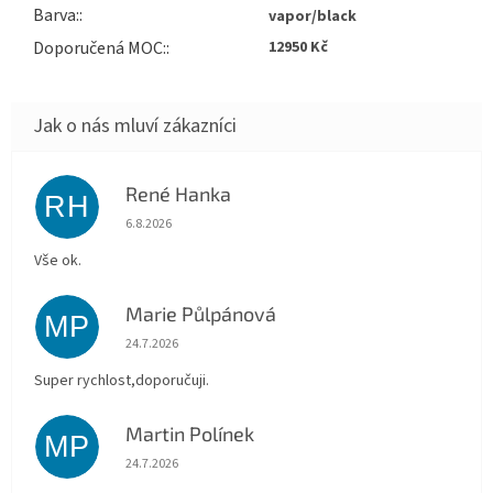
Barva
:
vapor/black
Doporučená MOC
:
12950 Kč
René Hanka
RH
Hodnocení obchodu je 5 z 5 hvězdiček.
6.8.2026
Vše ok.
Marie Půlpánová
MP
Hodnocení obchodu je 5 z 5 hvězdiček.
24.7.2026
Super rychlost,doporučuji.
Martin Polínek
MP
Hodnocení obchodu je 5 z 5 hvězdiček.
24.7.2026