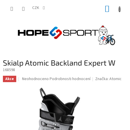
Přejít
NÁKUP
na
CZK
obsah
KOŠÍK
Skialp Atomic Backland Expert W
168598
Průměrné
Neohodnoceno
Podrobnosti hodnocení
Značka:
Atomic
Akce
hodnocení
produktu
je
0,0
z
5
hvězdiček.