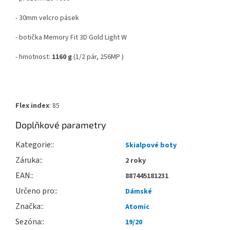
- 30mm velcro pásek
- botička Memory Fit 3D Gold Light W
- hmotnost:
1160 g
(1/2 pár, 256MP )
Flex
index
: 85
Doplňkové parametry
Kategorie
:
Skialpové boty
Záruka
:
2 roky
EAN
:
887445181231
Určeno pro
:
Dámské
Značka
:
Atomic
Sezóna
:
19/20