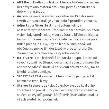
ABS Hard Shell
- konstrukce, která je tvořena souvislým
bezešvým ABS materiálem. Velmi pevná konstrukce s
dobrými vlastnosti.
Aircon
- nejnovější systém odvětrávání. Prostor mezi
Livefit vrstvou zaručuje velmi dobré proudění vzduchu.
Adjustable Visor Setting
- systém helmy s
nastavitelným visorem. Přepínání mezi normální polohou
Vision, kdy spodní okraj visoru zůstane blízko obličeje a
helmy pro těsné uzavření a skvělé vertikální zorné pole.
Druhá poloha je OTG, kdy se hledí o 8mm oddálí od
obličeje a vznikne tím dostatečný prostor pro brýle.
Zorné pole je zachováno ve vysoké kvalitě.
Holo Core
- Tato jedinečná konstrukce typu „karton od
vajec“ vytváří rozšířenou deformační zónu pro maximální
absorpce otřesů. Dodává se s ventilačními otvory, takže
je lehčí a také ventiluje.
360 FIT SYSTEM
- system, který umožňuje uzpůsobit
helmu dle tvaru hlavy.
Stereo technology -
devět vrstev vysoce kvalitního
zrcadlového povlaku, zvýšení ochrany před oslněním a
snížení únavy očí, podání křišťálově čisté viditelnosti za
všech světelných podmínek.