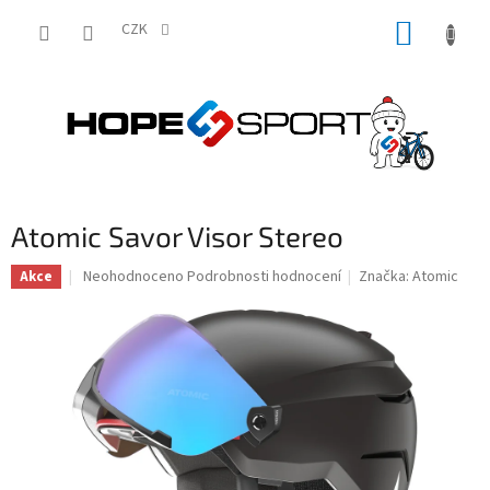
Přejít
NÁKUP
na
CZK
obsah
KOŠÍK
Atomic Savor Visor Stereo
Průměrné
Neohodnoceno
Podrobnosti hodnocení
Značka:
Atomic
Akce
hodnocení
produktu
je
0,0
z
5
hvězdiček.