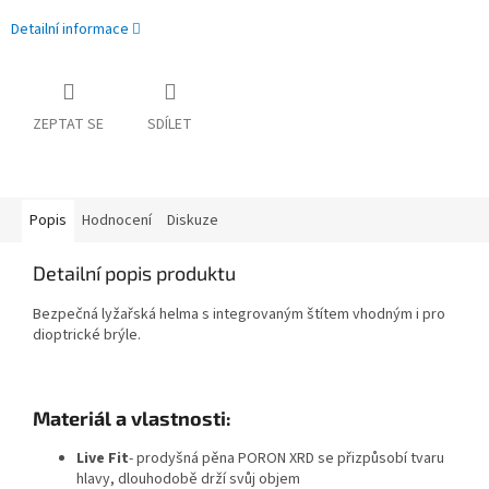
Detailní informace
ZEPTAT SE
SDÍLET
Popis
Hodnocení
Diskuze
Detailní popis produktu
Bezpečná lyžařská helma s integrovaným štítem vhodným i pro
dioptrické brýle.
Materiál
a vlastnosti:
Live Fit
- prodyšná pěna PORON XRD se přizpůsobí tvaru
hlavy, dlouhodobě drží svůj objem