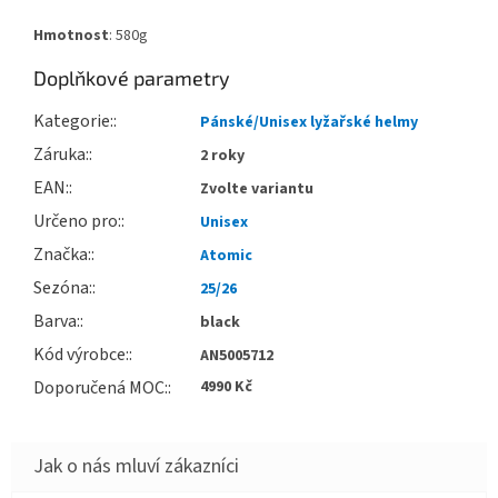
Hmotnost
: 580g
Doplňkové parametry
Kategorie
:
Pánské/Unisex lyžařské helmy
Záruka
:
2 roky
EAN
:
Zvolte variantu
Určeno pro
:
Unisex
Značka
:
Atomic
Sezóna
:
25/26
Barva
:
black
Kód výrobce
:
AN5005712
Doporučená MOC
:
4990 Kč