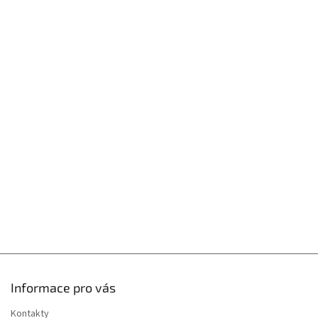
Z
á
p
a
t
í
Informace pro vás
Kontakty