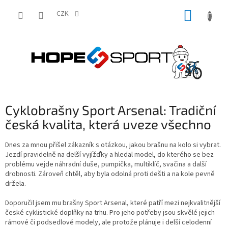
Přejít
NÁKUP
na
CZK
obsah
KOŠÍK
Cyklobrašny Sport Arsenal: Tradiční
česká kvalita, která uveze všechno
Dnes za mnou přišel zákazník s otázkou, jakou brašnu na kolo si vybrat.
Jezdí pravidelně na delší vyjížďky a hledal model, do kterého se bez
problému vejde náhradní duše, pumpička, multiklíč, svačina a další
drobnosti. Zároveň chtěl, aby byla odolná proti dešti a na kole pevně
držela.
Doporučil jsem mu brašny Sport Arsenal, které patří mezi nejkvalitnější
české cyklistické doplňky na trhu. Pro jeho potřeby jsou skvělé jejich
rámové či podsedlové modely, ale protože plánuje i delší celodenní