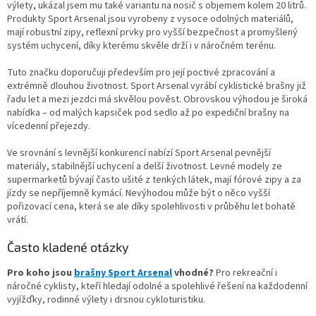
výlety, ukázal jsem mu také variantu na nosič s objemem kolem 20 litrů.
Produkty Sport Arsenal jsou vyrobeny z vysoce odolných materiálů,
mají robustní zipy, reflexní prvky pro vyšší bezpečnost a promyšlený
systém uchycení, díky kterému skvěle drží i v náročném terénu.
Tuto značku doporučuji především pro její poctivé zpracování a
extrémně dlouhou životnost. Sport Arsenal vyrábí cyklistické brašny již
řadu let a mezi jezdci má skvělou pověst. Obrovskou výhodou je široká
nabídka – od malých kapsiček pod sedlo až po expediční brašny na
vícedenní přejezdy.
Ve srovnání s levnější konkurencí nabízí Sport Arsenal pevnější
materiály, stabilnější uchycení a delší životnost. Levné modely ze
supermarketů bývají často ušité z tenkých látek, mají fórové zipy a za
jízdy se nepříjemně kymácí. Nevýhodou může být o něco vyšší
pořizovací cena, která se ale díky spolehlivosti v průběhu let bohatě
vrátí.
Často kladené otázky
Pro koho jsou
brašny Sport Arsenal
vhodné?
Pro rekreační i
náročné cyklisty, kteří hledají odolné a spolehlivé řešení na každodenní
vyjížďky, rodinné výlety i drsnou cykloturistiku.