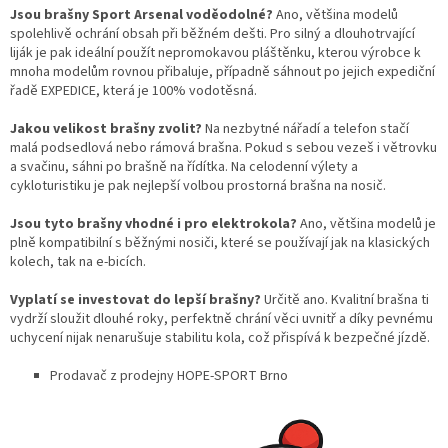
Jsou brašny Sport Arsenal voděodolné?
Ano, většina modelů
spolehlivě ochrání obsah při běžném dešti. Pro silný a dlouhotrvající
liják je pak ideální použít nepromokavou pláštěnku, kterou výrobce k
mnoha modelům rovnou přibaluje, případně sáhnout po jejich expediční
řadě EXPEDICE, která je 100% vodotěsná.
Jakou velikost brašny zvolit?
Na nezbytné nářadí a telefon stačí
malá podsedlová nebo rámová brašna. Pokud s sebou vezeš i větrovku
a svačinu, sáhni po brašně na řídítka. Na celodenní výlety a
cykloturistiku je pak nejlepší volbou prostorná brašna na nosič.
Jsou tyto brašny vhodné i pro elektrokola?
Ano, většina modelů je
plně kompatibilní s běžnými nosiči, které se používají jak na klasických
kolech, tak na e-bicích.
Vyplatí se investovat do lepší brašny?
Určitě ano. Kvalitní brašna ti
vydrží sloužit dlouhé roky, perfektně chrání věci uvnitř a díky pevnému
uchycení nijak nenarušuje stabilitu kola, což přispívá k bezpečné jízdě.
Prodavač z prodejny HOPE-SPORT Brno