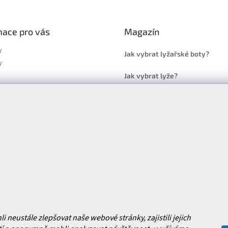
mace pro vás
Magazín
y
Jak vybrat lyžařské boty?
y
Jak vybrat lyže?
a platba
Často kladené dotazy
, výměna a reklamace zboží
í podmínky
y ochrany osobních údajů
ní obchodu
Facebook
 nových produktech na našem e-
neustále zlepšovat naše webové stránky, zajistili jejich