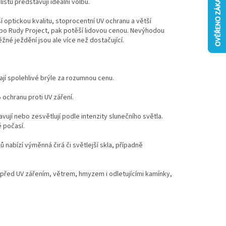
stů představují ideální volbu.
 optickou kvalitu, stoprocentní UV ochranu a větší
bo Rudy Project, pak potěší lidovou cenou. Nevýhodou
né ježdění jsou ale více než dostačující.
edají spolehlivé brýle za rozumnou cenu.
ochranu proti UV záření.
ují nebo zesvětlují podle intenzity slunečního světla.
ě počasí.
nabízí výměnná čirá či světlejší skla, případně
i před UV zářením, větrem, hmyzem i odletujícími kamínky,