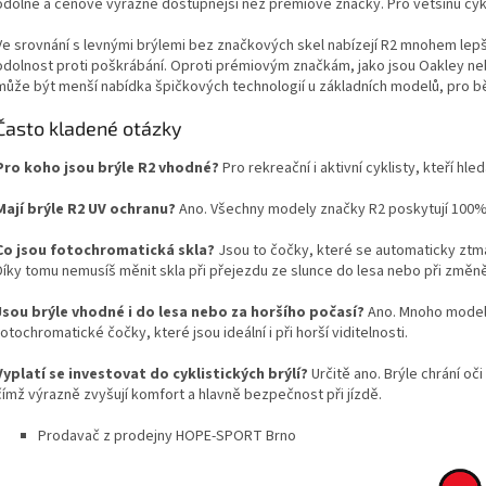
odolné a cenově výrazně dostupnější než prémiové značky. Pro většinu cykli
Ve srovnání s levnými brýlemi bez značkových skel nabízejí R2 mnohem lepší
odolnost proti poškrábání. Oproti prémiovým značkám, jako jsou Oakley ne
může být menší nabídka špičkových technologií u základních modelů, pro běž
Často kladené otázky
Pro koho jsou brýle R2 vhodné?
Pro rekreační i aktivní cyklisty, kteří hl
Mají brýle R2 UV ochranu?
Ano. Všechny modely značky R2 poskytují 100% 
Co jsou fotochromatická skla?
Jsou to čočky, které se automaticky ztmav
Díky tomu nemusíš měnit skla při přejezdu ze slunce do lesa nebo při změn
Jsou brýle vhodné i do lesa nebo za horšího počasí?
Ano. Mnoho modelů 
fotochromatické čočky, které jsou ideální i při horší viditelnosti.
Vyplatí se investovat do cyklistických brýlí?
Určitě ano. Brýle chrání oč
čímž výrazně zvyšují komfort a hlavně bezpečnost při jízdě.
Prodavač z prodejny HOPE-SPORT Brno