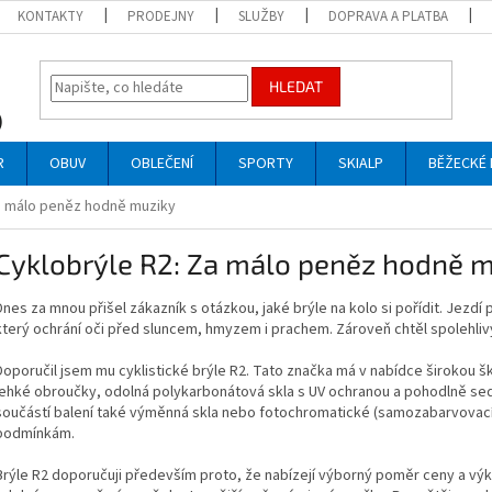
KONTAKTY
PRODEJNY
SLUŽBY
DOPRAVA A PLATBA
HLEDAT
R
OBUV
OBLEČENÍ
SPORTY
SKIALP
BĚŽECKÉ 
Za málo peněz hodně muziky
Cyklobrýle R2: Za málo peněz hodně 
Dnes za mnou přišel zákazník s otázkou, jaké brýle na kolo si pořídit. Jezdí p
který ochrání oči před sluncem, hmyzem i prachem. Zároveň chtěl spolehli
Doporučil jsem mu cyklistické brýle R2. Tato značka má v nabídce širokou šká
lehké obroučky, odolná polykarbonátová skla s UV ochranou a pohodlně sedí 
součástí balení také výměnná skla nebo fotochromatické (samozabarvovací
podmínkám.
Brýle R2 doporučuji především proto, že nabízejí výborný poměr ceny a výko