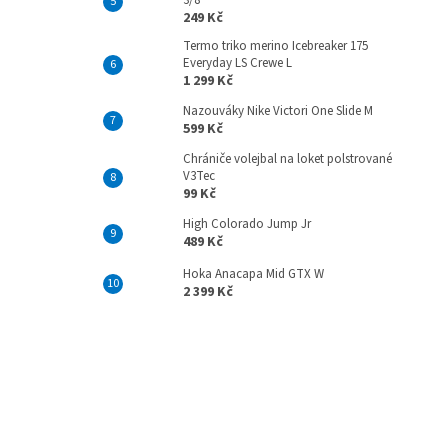
3/8
249 Kč
Termo triko merino Icebreaker 175
Everyday LS Crewe L
1 299 Kč
Nazouváky Nike Victori One Slide M
599 Kč
Chrániče volejbal na loket polstrované
V3Tec
99 Kč
High Colorado Jump Jr
489 Kč
Hoka Anacapa Mid GTX W
2 399 Kč