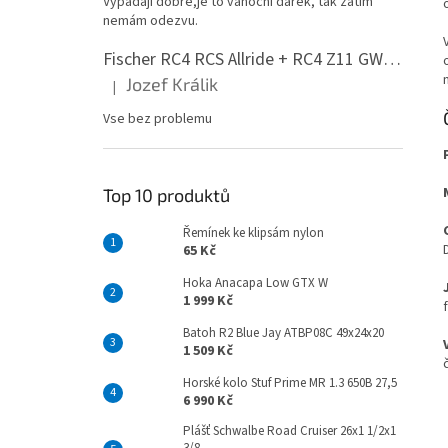
Vypadají dobře,je to vánoční dárek, tak zatím
n
nemám odezvu.
e
l
Fischer RC4 RCS Allride + RC4 Z11 GW PR
Jozef Králik
|
Hodnocení produktu je 5 z 5 hvězdiček.
Vse bez problemu
Top 10 produktů
Řemínek ke klipsám nylon
65 Kč
Hoka Anacapa Low GTX W
1 999 Kč
Batoh R2 Blue Jay ATBP08C 49x24x20
1 509 Kč
Horské kolo Stuf Prime MR 1.3 650B 27,5
6 990 Kč
Plášť Schwalbe Road Cruiser 26x1 1/2x1