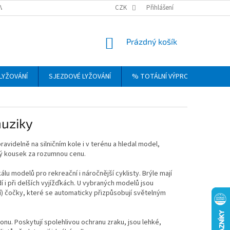
VRÁCENÍ, VÝMĚNA A REKLAMACE ZBOŽÍ
CZK
OBCHODNÍ PODMÍNKY
Přihlášení
PODM
NÁKUPNÍ
Prázdný košík
KOŠÍK
LYŽOVÁNÍ
SJEZDOVÉ LYŽOVÁNÍ
% TOTÁLNÍ VÝPRODEJ
DÁ
muziky
ravidelně na silničním kole i v terénu a hledal model,
vý kousek za rozumnou cenu.
lu modelů pro rekreační i náročnější cyklisty. Brýle mají
i při delších vyjížďkách. U vybraných modelů jsou
) čočky, které se automaticky přizpůsobují světelným
nu. Poskytují spolehlivou ochranu zraku, jsou lehké,