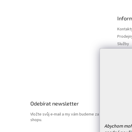
Z
á
p
Infor
a
t
Kontakt
í
Prodejn
Služby
Doprava 
Vrácení
Obchodn
Podmínk
Hodnoce
Odebírat newsletter
Vložte svůj e-mail a my vám budeme zasílat informace o
shopu.
Abychom mohli 