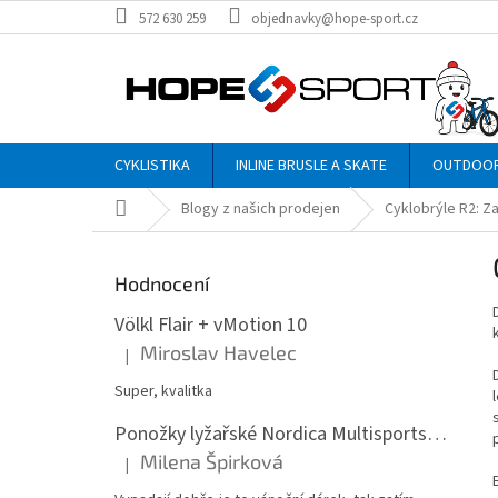
Přejít
572 630 259
objednavky@hope-sport.cz
na
obsah
CYKLISTIKA
INLINE BRUSLE A SKATE
OUTDOO
Domů
Blogy z našich prodejen
Cyklobrýle R2: 
P
o
Hodnocení
s
t
Völkl Flair + vMotion 10
r
Miroslav Havelec
|
Hodnocení produktu je 5 z 5 hvězdiček.
a
n
Super, kvalitka
n
Ponožky lyžařské Nordica Multisports Winter dvojbalení
í
Milena Špirková
p
|
Hodnocení produktu je 5 z 5 hvězdiček.
a