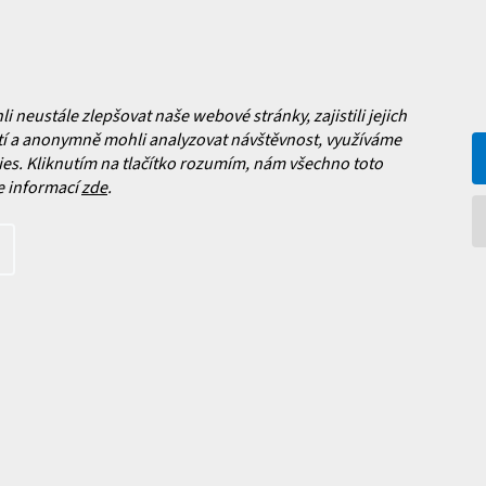
Facebook
 nových produktech na našem e-
neustále zlepšovat naše webové stránky, zajistili jejich
í a anonymně mohli analyzovat návštěvnost, využíváme
es. Kliknutím na tlačítko rozumím, nám všechno toto
e informací
zde
.
íte s
podmínkami ochrany