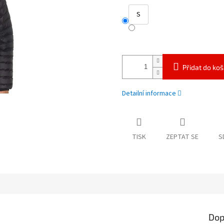
S
Přidat do koš
Detailní informace
TISK
ZEPTAT SE
S
Dop