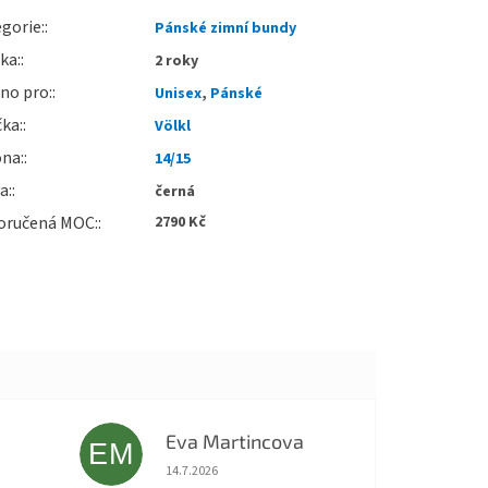
gorie
:
Pánské zimní bundy
uka
:
2 roky
no pro
:
Unisex
,
Pánské
čka
:
Völkl
óna
:
14/15
va
:
černá
oručená MOC
:
2790 Kč
Eva Martincova
EM
 5 z 5 hvězdiček.
Hodnocení obchodu je 5 z 5 hvězdiček.
14.7.2026