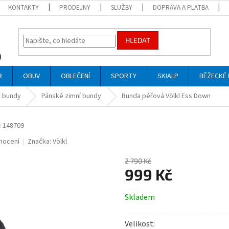
KONTAKTY
PRODEJNY
SLUŽBY
DOPRAVA A PLATBA
HLEDAT
R
OBUV
OBLEČENÍ
SPORTY
SKIALP
BĚŽECKÉ 
 bundy
Pánské zimní bundy
Bunda péřová Völkl Ess Down
n
148709
nocení
Značka:
Völkl
2 790 Kč
999 Kč
Měrná
Skladem
cena:
Velikost