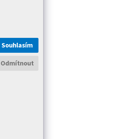
Souhlasím
Odmítnout