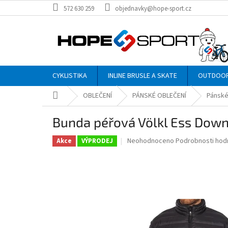
Přejít
572 630 259
objednavky@hope-sport.cz
na
obsah
CYKLISTIKA
INLINE BRUSLE A SKATE
OUTDOO
Domů
OBLEČENÍ
PÁNSKÉ OBLEČENÍ
Pánské
Bunda péřová Völkl Ess Dow
Průměrné
Neohodnoceno
Podrobnosti hod
Akce
VÝPRODEJ
hodnocení
produktu
je
0,0
z
5
hvězdiček.