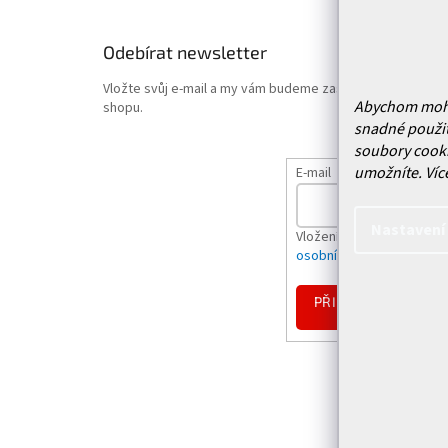
Odebírat newsletter
Vložte svůj e-mail a my vám budeme zasílat informace o
Abychom mohli 
shopu.
snadné použit
soubory cooki
umožníte.
Víc
E-mail
Nastavení
Vložením e-mailu souhlas
osobních údajů
PŘIHLÁSIT
SE