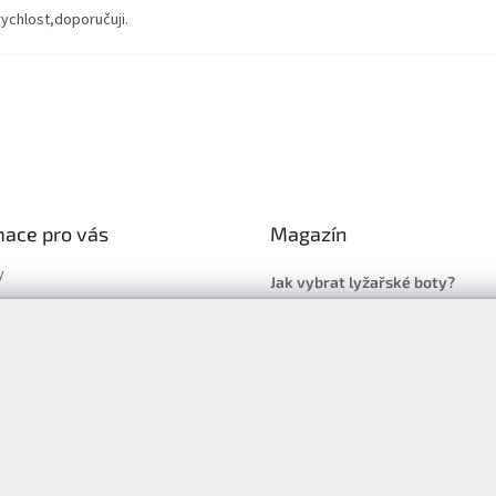
rychlost,doporučuji.
mace pro vás
Magazín
y
Jak vybrat lyžařské boty?
y
Jak vybrat lyže?
a platba
Často kladené dotazy
, výměna a reklamace zboží
í podmínky
y ochrany osobních údajů
ní obchodu