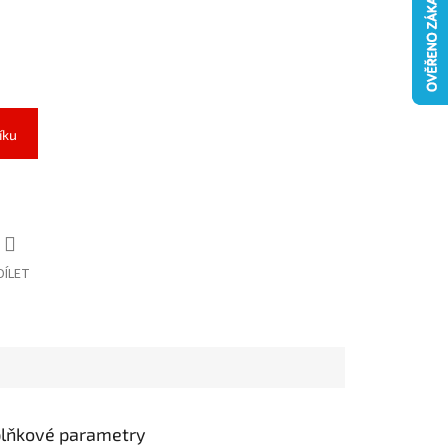
íku
DÍLET
lňkové parametry