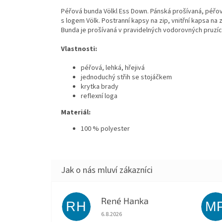
Péřová bunda Völkl Ess Down. Pánská prošívaná, péřo
s logem Völk. Postranní kapsy na zip, vnitřní kapsa na z
Bunda je prošívaná v pravidelných vodorovných pruzíc
Vlastnosti:
péřová, lehká, hřejivá
jednoduchý střih se stojáčkem
krytka brady
reflexní loga
Materiál:
100 % polyester
René Hanka
RH
M
Hodnocení obchodu je 5 z 5 hvězdiček.
6.8.2026