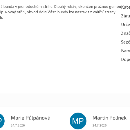
vá bunda v jednoduchém střihu. Dlouhý rukáv, ukončen pružnou gumou
Kate
ip. Rovný střih, obvod dolní části bundy lze nastavit z vnitřní strany.
Zár
h.
Urče
Zna
Sez
Bar
Dop
Marie Půlpánová
Martin Polínek
P
MP
Hodnocení obchodu je 5 z 5 hvězdiček.
Hodnocení obchodu je
24.7.2026
24.7.2026