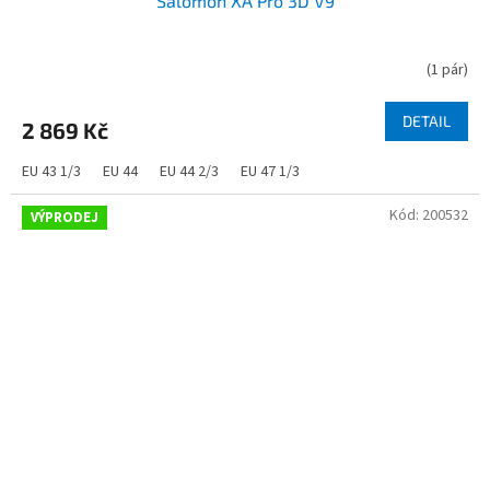
Salomon XA Pro 3D V9
(
1 pár
)
DETAIL
2 869 Kč
EU 43 1/3
EU 44
EU 44 2/3
EU 47 1/3
Kód:
200532
VÝPRODEJ