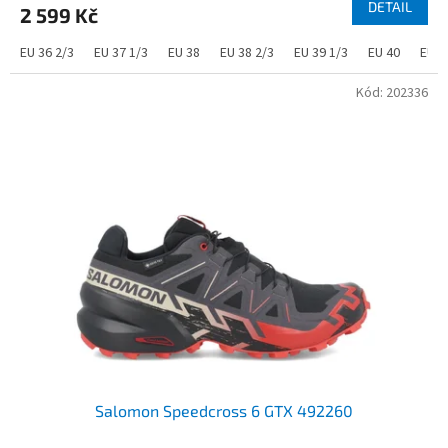
DETAIL
2 599 Kč
EU 36 2/3
EU 37 1/3
EU 38
EU 38 2/3
EU 39 1/3
EU 40
EU 4
Kód:
202336
Salomon Speedcross 6 GTX 492260