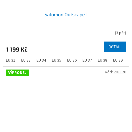
Salomon Outscape J
(
3 pár
)
DETAIL
1 199 Kč
EU 31
EU 33
EU 34
EU 35
EU 36
EU 37
EU 38
EU 39
Kód:
201120
VÝPRODEJ