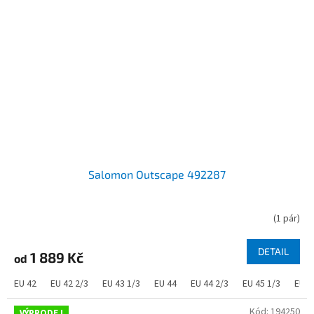
Salomon Outscape 492287
(
1 pár
)
DETAIL
1 889 Kč
od
EU 42
EU 42 2/3
EU 43 1/3
EU 44
EU 44 2/3
EU 45 1/3
EU 4
Kód:
194250
VÝPRODEJ