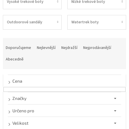
Vysoké trekové boty
Nízké trekové boty
Outdoorové sandály
Watertrek boty
Ř
a
Doporučujeme
Nejlevnější
Nejdražší
Nejprodávanější
z
e
Abecedně
n
í
p
Cena
r
o
d
Značky
u
k
Určeno pro
t
ů
Velikost