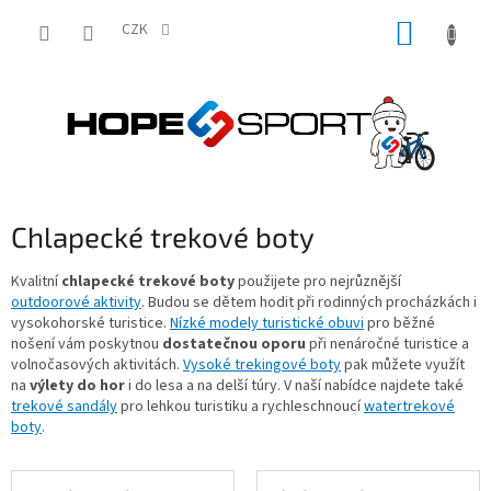
Přejít
NÁKUP
na
CZK
obsah
KOŠÍK
Chlapecké trekové boty
Kvalitní
chlapecké
trekové boty
použijete pro nejrůznější
outdoorové aktivity
. Budou se dětem hodit při rodinných procházkách i
vysokohorské turistice.
Nízké modely turistické obuvi
pro běžné
nošení vám poskytnou
dostatečnou oporu
při nenáročné turistice a
volnočasových aktivitách.
Vysoké trekingové boty
pak můžete využít
na
výlety do hor
i do lesa a na delší túry. V naší nabídce najdete také
trekové sandály
pro lehkou turistiku a rychleschnoucí
watertrekové
boty
.