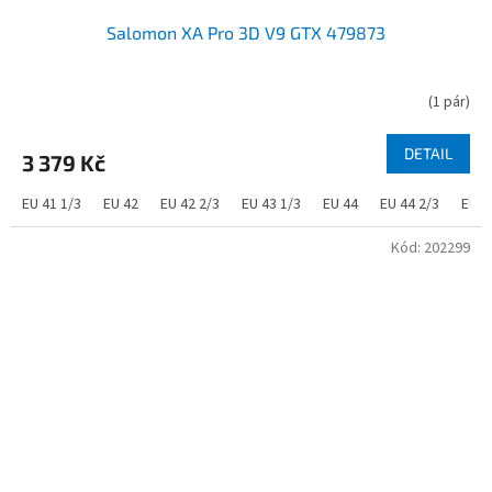
Salomon XA Pro 3D V9 GTX 479873
(
1 pár
)
DETAIL
3 379 Kč
EU 41 1/3
EU 42
EU 42 2/3
EU 43 1/3
EU 44
EU 44 2/3
EU 4
Kód:
202299