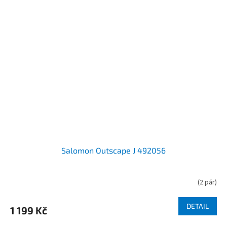
Salomon Outscape J 492056
(
2 pár
)
DETAIL
1 199 Kč