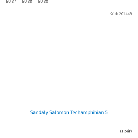
EU 37
EU 38
EU 39
Kód:
201449
Sandály Salomon Techamphibian 5
(
1 pár
)