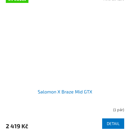
Salomon X Braze Mid GTX
(
1 pár
)
DETAIL
2 419 Kč