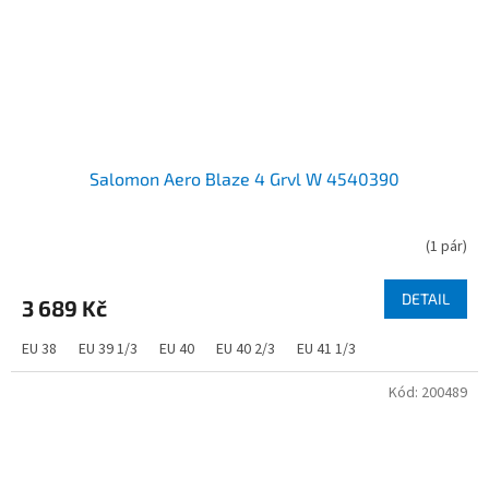
Salomon Aero Blaze 4 Grvl W 4540390
(
1 pár
)
DETAIL
3 689 Kč
EU 38
EU 39 1/3
EU 40
EU 40 2/3
EU 41 1/3
Kód:
200489