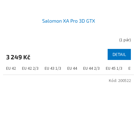
Salomon XA Pro 3D GTX
(
1 pár
)
DETAIL
3 249 Kč
EU 42
EU 42 2/3
EU 43 1/3
EU 44
EU 44 2/3
EU 45 1/3
EU 4
Kód:
200522