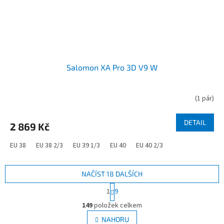
Salomon XA Pro 3D V9 W
(
1 pár
)
DETAIL
2 869 Kč
EU 38
EU 38 2/3
EU 39 1/3
EU 40
EU 40 2/3
NAČÍST 18 DALŠÍCH
S
1
9
t
O
r
149
položek celkem
v
á
l
NAHORU
n