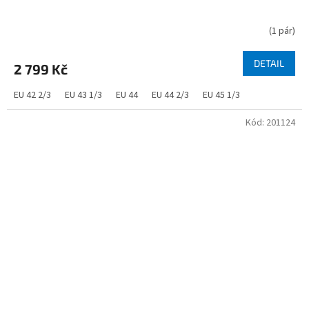
(
1 pár
)
DETAIL
2 799 Kč
EU 42 2/3
EU 43 1/3
EU 44
EU 44 2/3
EU 45 1/3
Kód:
201124