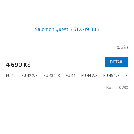
Salomon Quest 5 GTX 491385
(
1 pár
)
DETAIL
4 690 Kč
EU 42
EU 42 2/3
EU 43 1/3
EU 44
EU 44 2/3
EU 45 1/3
EU 4
Kód:
202293