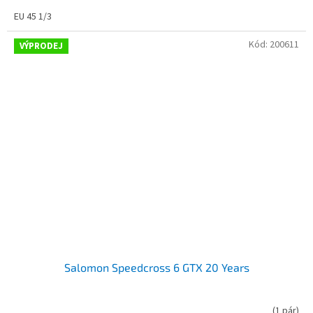
EU 45 1/3
Kód:
200611
VÝPRODEJ
Salomon Speedcross 6 GTX 20 Years
(
1 pár
)