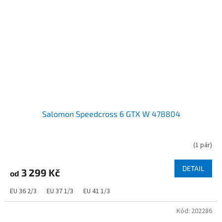
Salomon Speedcross 6 GTX W 478804
(
1 pár
)
DETAIL
3 299 Kč
od
EU 36 2/3
EU 37 1/3
EU 41 1/3
Kód:
202286