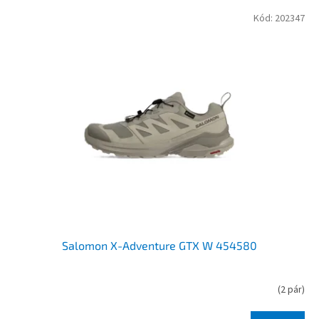
V
Kód:
202347
ý
p
i
s
p
r
o
d
u
k
t
ů
Salomon X-Adventure GTX W 454580
(
2 pár
)