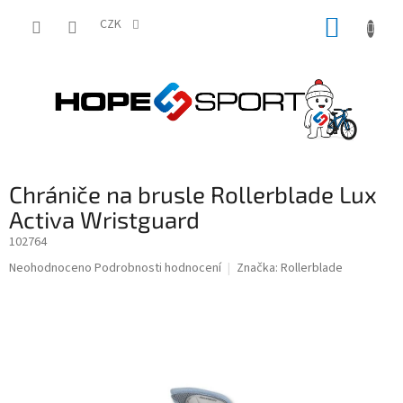
Přejít
NÁKUP
na
CZK
obsah
KOŠÍK
Chrániče na brusle Rollerblade Lux
Activa Wristguard
102764
Průměrné
Neohodnoceno
Podrobnosti hodnocení
Značka:
Rollerblade
hodnocení
produktu
je
0,0
z
5
hvězdiček.