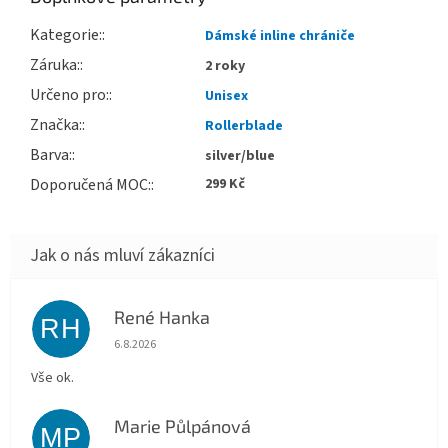
Kategorie
:
Dámské inline chrániče
Záruka
:
2 roky
Určeno pro
:
Unisex
Značka
:
Rollerblade
Barva
:
silver/blue
Doporučená MOC
:
299 Kč
René Hanka
RH
Hodnocení obchodu je 5 z 5 hvězdiček.
6.8.2026
Vše ok.
Marie Půlpánová
MP