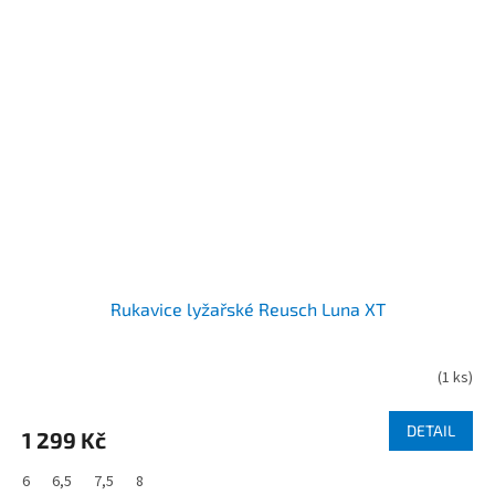
Rukavice lyžařské Reusch Luna XT
(
1 ks
)
DETAIL
1 299 Kč
6
6,5
7,5
8