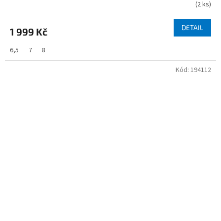
(
2 ks
)
DETAIL
1 999 Kč
6,5
7
8
Kód:
194112