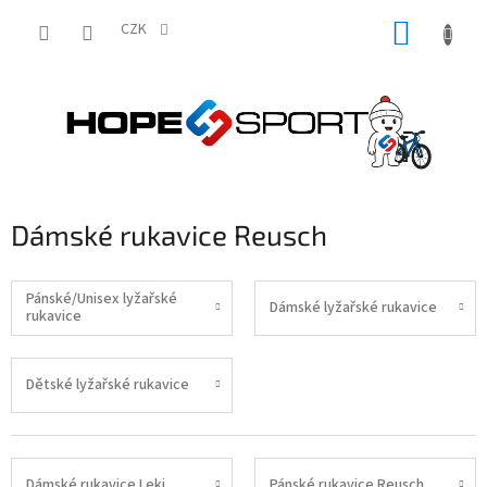
Přejít
NÁKUP
na
CZK
obsah
KOŠÍK
Dámské rukavice Reusch
Pánské/Unisex lyžařské
Dámské lyžařské rukavice
rukavice
Dětské lyžařské rukavice
Dámské rukavice Leki
Pánské rukavice Reusch