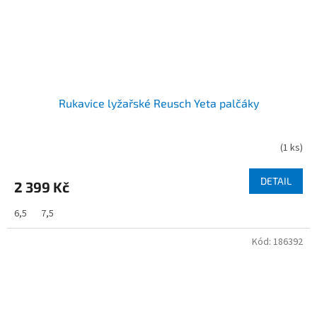
Rukavice lyžařské Reusch Yeta palčáky
(
1 ks
)
DETAIL
2 399 Kč
6,5
7,5
Kód:
186392