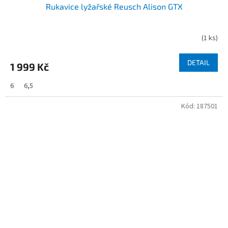
Rukavice lyžařské Reusch Alison GTX
(
1 ks
)
DETAIL
1 999 Kč
6
6,5
Kód:
187501