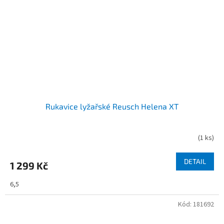
Rukavice lyžařské Reusch Helena XT
(
1 ks
)
DETAIL
1 299 Kč
6,5
Kód:
181692