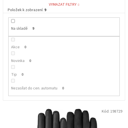
VYMAZAT FILTRY
Položek k zobrazení:
9
Na skladě
9
Akce
0
Novinka
0
Tip
0
Nezasílat do cen. automatu
0
V
Kód:
198729
ý
p
i