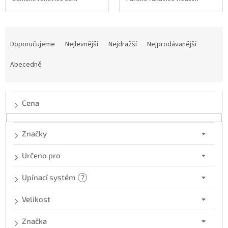
Ř
a
Doporučujeme
Nejlevnější
Nejdražší
Nejprodávanější
z
e
Abecedně
n
í
p
Cena
r
o
d
Značky
u
k
Určeno pro
t
ů
Upínací systém
?
Velikost
Značka