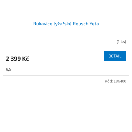
Rukavice lyžařské Reusch Yeta
(
1 ks
)
DETAIL
2 399 Kč
6,5
Kód:
186400