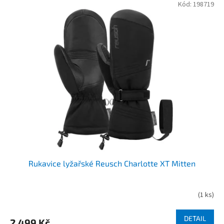
Kód:
198719
Rukavice lyžařské Reusch Charlotte XT Mitten
(
1 ks
)
DETAIL
2 499 Kč