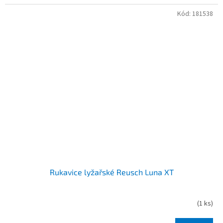
Kód:
181538
Rukavice lyžařské Reusch Luna XT
(
1 ks
)