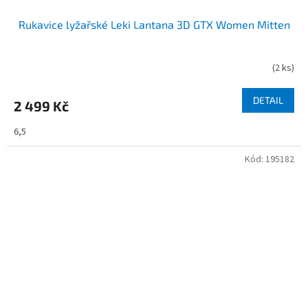
Rukavice lyžařské Leki Lantana 3D GTX Women Mitten
(
2 ks
)
DETAIL
2 499 Kč
6,5
Kód:
195182