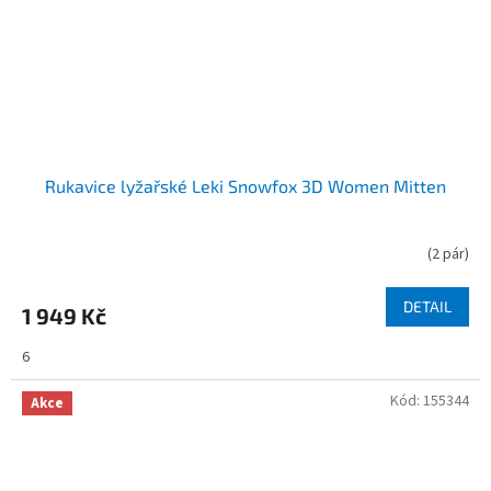
Rukavice lyžařské Leki Snowfox 3D Women Mitten
(
2 pár
)
DETAIL
1 949 Kč
6
Kód:
155344
Akce