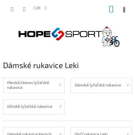
Přejít
NÁKUP
na
CZK
obsah
KOŠÍK
Dámské rukavice Leki
Pánské/Unisex lyžařské
Dámské lyžařské rukavice
rukavice
Dětské lyžařské rukavice
Dámské rukavice Reusch
Dívčí rukavice Leki