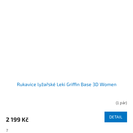
Rukavice lyžařské Leki Griffin Base 3D Women
(
1 pár
)
DETAIL
2 199 Kč
7