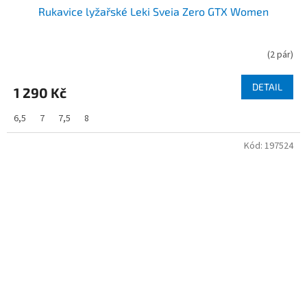
Rukavice lyžařské Leki Sveia Zero GTX Women
(
2 pár
)
DETAIL
1 290 Kč
6,5
7
7,5
8
Kód:
197524