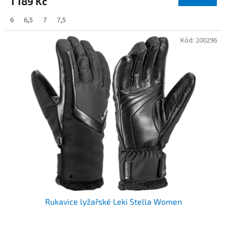
1 189 Kč
6
6,5
7
7,5
Kód:
200296
Rukavice lyžařské Leki Stella Women