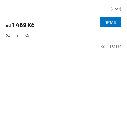
(
2 pár
)
DETAIL
1 469 Kč
od
6,5
7
7,5
Kód:
195186