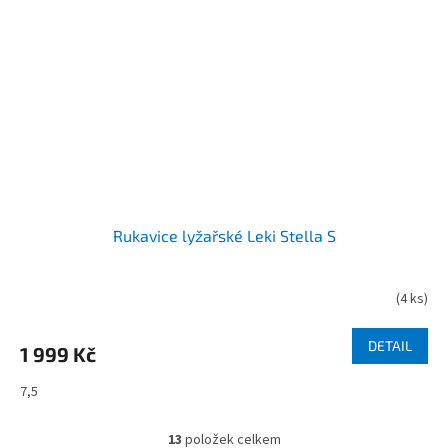
Rukavice lyžařské Leki Stella S
(
4 ks
)
DETAIL
1 999 Kč
7,5
13
položek celkem