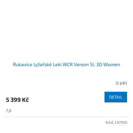
Rukavice lyžařské Leki WCR Venom SL 3D Women
(
1 pár
)
DETAIL
5 399 Kč
7,5
Kód:
197930