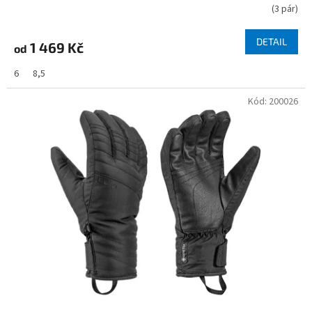
(
3 pár
)
DETAIL
1 469 Kč
od
6
8,5
Kód:
200026