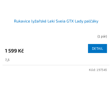
Rukavice lyžařské Leki Sveia GTX Lady palčáky
(
1 pár
)
DETAIL
1 599 Kč
7,5
Kód:
197545