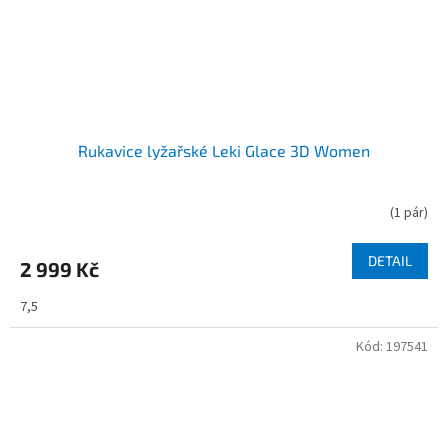
Rukavice lyžařské Leki Glace 3D Women
(
1 pár
)
DETAIL
2 999 Kč
7,5
Kód:
197541