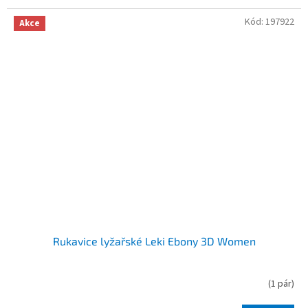
Kód:
197922
Akce
Rukavice lyžařské Leki Ebony 3D Women
(
1 pár
)