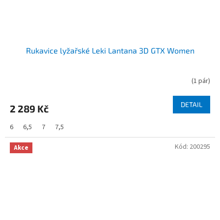
Rukavice lyžařské Leki Lantana 3D GTX Women
(
1 pár
)
DETAIL
2 289 Kč
6
6,5
7
7,5
Kód:
200295
Akce