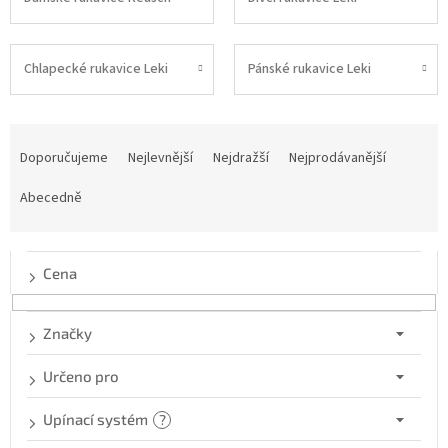
Chlapecké rukavice Leki
Pánské rukavice Leki
Ř
a
Doporučujeme
Nejlevnější
Nejdražší
Nejprodávanější
z
e
Abecedně
n
í
p
Cena
r
o
d
Značky
u
k
Určeno pro
t
ů
Upínací systém
?