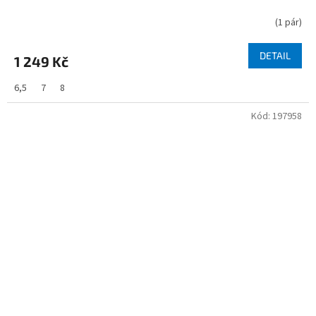
(
1 pár
)
DETAIL
1 249 Kč
6,5
7
8
Kód:
197958