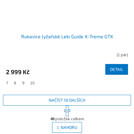
Rukavice lyžařské Leki Guide X-Treme GTX
(
1 pár
)
DETAIL
2 999 Kč
7
8
9
10
NAČÍST 18 DALŠÍCH
S
1
3
t
O
r
49
položek celkem
v
á
l
NAHORU
n
á
k