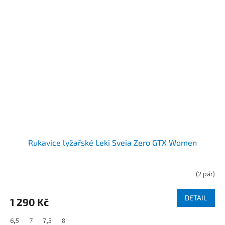
Rukavice lyžařské Leki Sveia Zero GTX Women
(
2 pár
)
DETAIL
1 290 Kč
6,5
7
7,5
8