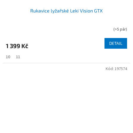
Rukavice lyžařské Leki Vision GTX
(
>5 pár
)
DETAIL
1 399 Kč
10
11
Kód:
197574