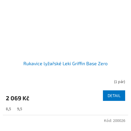
Rukavice lyžařské Leki Griffin Base Zero
(
1 pár
)
DETAIL
2 069 Kč
8,5
9,5
Kód:
200026