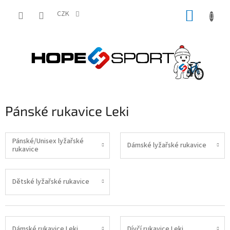
Přejít
NÁKUP
na
CZK
obsah
KOŠÍK
Pánské rukavice Leki
Pánské/Unisex lyžařské
Dámské lyžařské rukavice
rukavice
Dětské lyžařské rukavice
Dámské rukavice Leki
Dívčí rukavice Leki