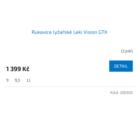
Rukavice lyžařské Leki Vision GTX
(
2 pár
)
DETAIL
1 399 Kč
9
9,5
11
Kód:
200303