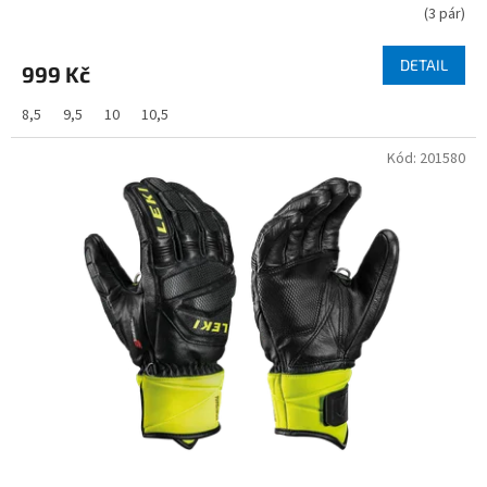
(
3 pár
)
DETAIL
999 Kč
8,5
9,5
10
10,5
Kód:
201580