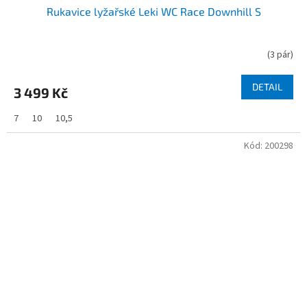
Rukavice lyžařské Leki WC Race Downhill S
(
3 pár
)
DETAIL
3 499 Kč
7
10
10,5
Kód:
200298