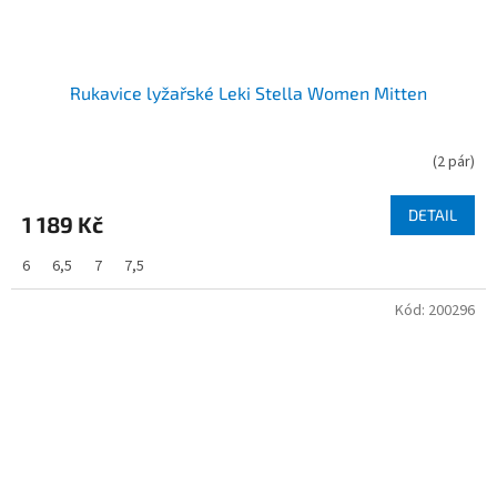
Rukavice lyžařské Leki Stella Women Mitten
(
2 pár
)
DETAIL
1 189 Kč
6
6,5
7
7,5
Kód:
200296