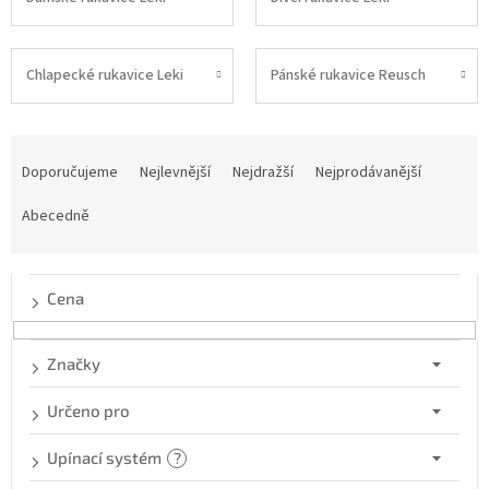
Chlapecké rukavice Leki
Pánské rukavice Reusch
Ř
a
Doporučujeme
Nejlevnější
Nejdražší
Nejprodávanější
z
e
Abecedně
n
í
p
Cena
r
o
d
Značky
u
k
Určeno pro
t
ů
Upínací systém
?