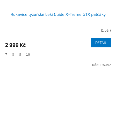
Rukavice lyžařské Leki Guide X-Treme GTX palčáky
(
1 pár
)
DETAIL
2 999 Kč
7
8
9
10
Kód:
197592