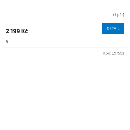
(
1 pár
)
DETAIL
2 199 Kč
9
Kód:
197593