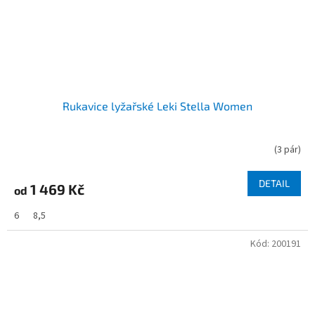
Rukavice lyžařské Leki Stella Women
(
3 pár
)
DETAIL
1 469 Kč
od
6
8,5
Kód:
200191