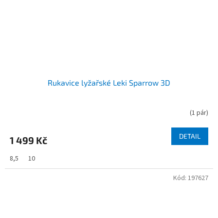
Rukavice lyžařské Leki Sparrow 3D
(
1 pár
)
DETAIL
1 499 Kč
8,5
10
Kód:
197627