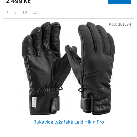
2 499 Kč
7
8
10
11
Kód:
201584
Rukavice lyžařské Leki Hikin Pro