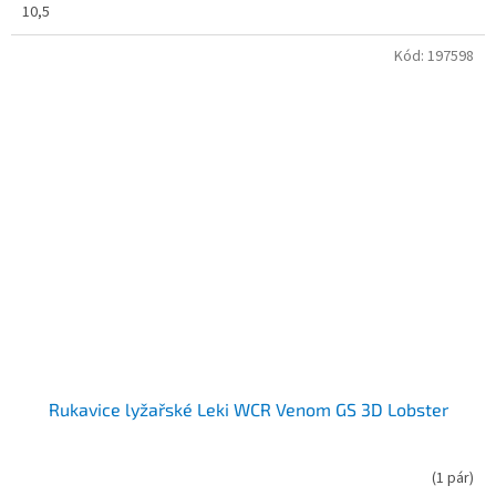
10,5
Kód:
197598
Rukavice lyžařské Leki WCR Venom GS 3D Lobster
(
1 pár
)