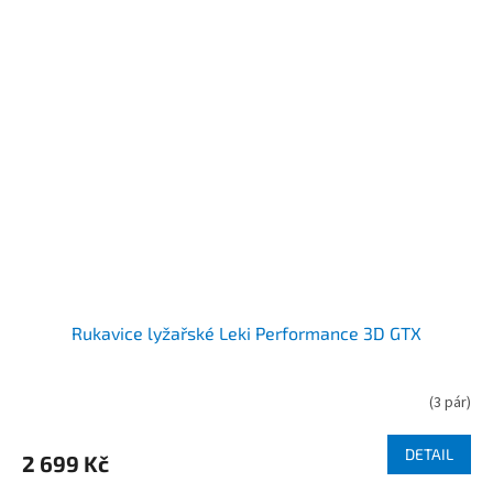
Rukavice lyžařské Leki Performance 3D GTX
(
3 pár
)
DETAIL
2 699 Kč