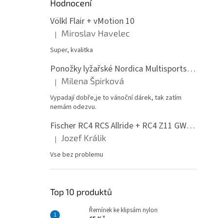
Hodnocení
Völkl Flair + vMotion 10
Miroslav Havelec
|
Hodnocení produktu je 5 z 5 hvězdiček.
Super, kvalitka
Ponožky lyžařské Nordica Multisports Winter dvojbalení
Milena Špirková
|
Hodnocení produktu je 5 z 5 hvězdiček.
Vypadají dobře,je to vánoční dárek, tak zatím
nemám odezvu.
Fischer RC4 RCS Allride + RC4 Z11 GW PR
Jozef Králik
|
Hodnocení produktu je 5 z 5 hvězdiček.
Vse bez problemu
Top 10 produktů
Řemínek ke klipsám nylon