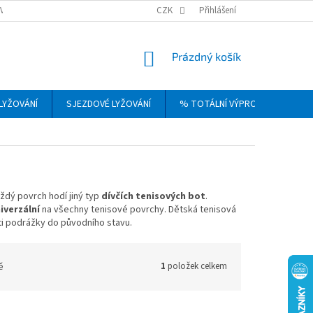
VRÁCENÍ, VÝMĚNA A REKLAMACE ZBOŽÍ
CZK
OBCHODNÍ PODMÍNKY
Přihlášení
PODM
NÁKUPNÍ
Prázdný košík
KOŠÍK
LYŽOVÁNÍ
SJEZDOVÉ LYŽOVÁNÍ
% TOTÁLNÍ VÝPRODEJ
DÁ
aždý povrch hodí jiný typ
dívčích tenisových bot
.
iverzální
na všechny tenisové povrchy. Dětská tenisová
ti podrážky do původního stavu.
ě
1
položek celkem