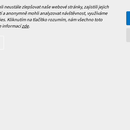
neustále zlepšovat naše webové stránky, zajistili jejich
Facebook
í a anonymně mohli analyzovat návštěvnost, využíváme
es. Kliknutím na tlačítko rozumím, nám všechno toto
 nových produktech na našem e-
e informací
zde
.
íte s
podmínkami ochrany