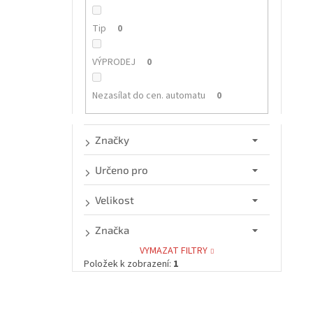
n
í
e
Tip
0
l
i
VÝPRODEJ
0
Nezasílat do cen. automatu
0
Značky
Určeno pro
Velikost
Značka
VYMAZAT FILTRY
Položek k zobrazení:
1