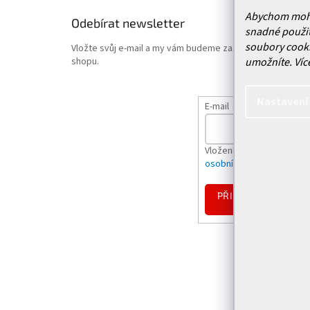
Abychom mohli 
Odebírat newsletter
snadné použit
soubory cooki
Vložte svůj e-mail a my vám budeme zasílat informace o
umožníte.
Víc
shopu.
Nastavení
E-mail
Vložením e-mailu souhlas
osobních údajů
PŘIHLÁSIT
SE