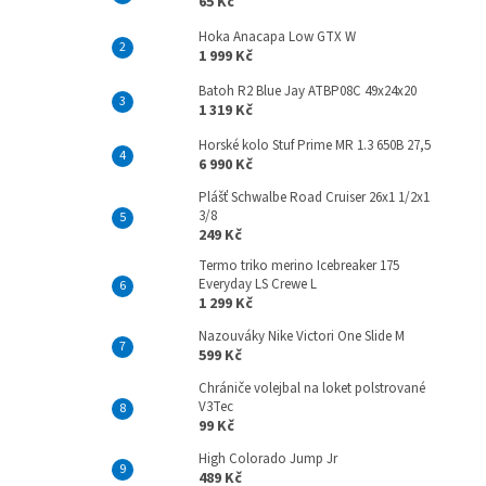
65 Kč
Hoka Anacapa Low GTX W
1 999 Kč
Batoh R2 Blue Jay ATBP08C 49x24x20
1 319 Kč
Horské kolo Stuf Prime MR 1.3 650B 27,5
6 990 Kč
Plášť Schwalbe Road Cruiser 26x1 1/2x1
3/8
249 Kč
Termo triko merino Icebreaker 175
Everyday LS Crewe L
1 299 Kč
Nazouváky Nike Victori One Slide M
599 Kč
Chrániče volejbal na loket polstrované
V3Tec
99 Kč
High Colorado Jump Jr
489 Kč