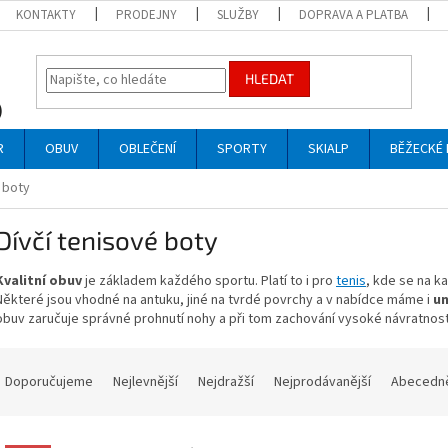
KONTAKTY
PRODEJNY
SLUŽBY
DOPRAVA A PLATBA
HLEDAT
R
OBUV
OBLEČENÍ
SPORTY
SKIALP
BĚŽECKÉ 
 boty
Dívčí tenisové boty
Kvalitní obuv
je základem každého sportu. Platí to i pro
tenis
, kde se na k
Některé jsou vhodné na antuku, jiné na tvrdé povrchy a v nabídce máme i
un
obuv zaručuje správné prohnutí nohy a při tom zachování vysoké návratnos
Ř
a
Doporučujeme
Nejlevnější
Nejdražší
Nejprodávanější
Abecedn
z
e
V
n