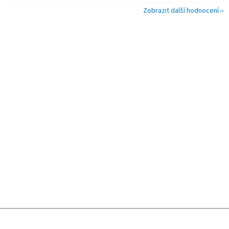
Zobrazit další hodnocení
Z
á
p
a
t
í