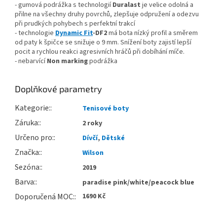
- gumová podrážka s technologií
Duralast
je velice odolná a
přilne na všechny druhy povrchů, zlepšuje odpružení a odezvu
při prudkých pohybech s perfektní trakcí
- technologie
Dynamic Fit
-DF2
má bota nízký profil a směrem
od paty k špičce se snižuje o 9 mm. Snížení boty zajistí lepší
pocit a rychlou reakci agresivních hráčů při dobíhání míče.
- nebarvící
Non marking
podrážka
Doplňkové parametry
Kategorie
:
Tenisové boty
Záruka
:
2 roky
Určeno pro
:
Dívčí
,
Dětské
Značka
:
Wilson
Sezóna
:
2019
Barva
:
paradise pink/white/peacock blue
Doporučená MOC
:
1690 Kč