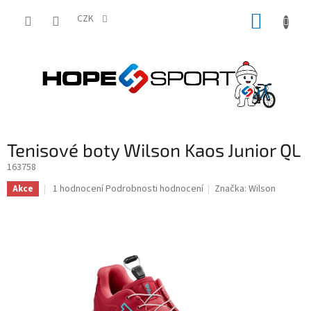
Přejít
NÁKUP
na
CZK
obsah
KOŠÍK
Tenisové boty Wilson Kaos Junior QL
163758
Průměrné
1 hodnocení
Podrobnosti hodnocení
Značka:
Wilson
Akce
hodnocení
produktu
je
5,0
z
5
hvězdiček.