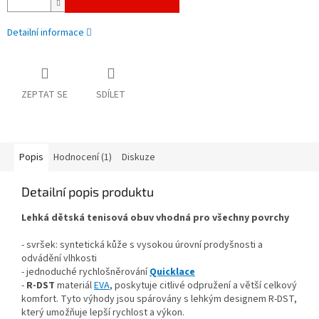
Detailní informace
ZEPTAT SE
SDÍLET
Popis
Hodnocení (1)
Diskuze
Detailní popis produktu
Lehká dětská tenisová obuv vhodná pro všechny povrchy
- svršek: syntetická kůže s vysokou úrovní prodyšnosti a
odvádění vlhkosti
- jednoduché rychlošněrování
Quicklace
-
R-DST
materiál
EVA
, poskytuje citlivé odpružení a větší celkový
komfort. Tyto výhody jsou spárovány s lehkým designem R-DST,
který umožňuje lepší rychlost a výkon.