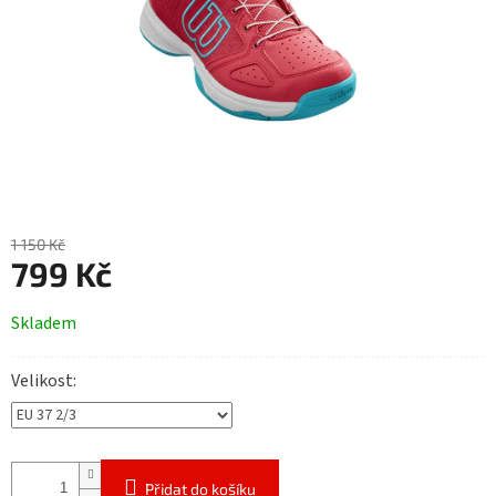
1 150 Kč
799 Kč
Měrná
Skladem
cena:
Velikost
Přidat do košíku