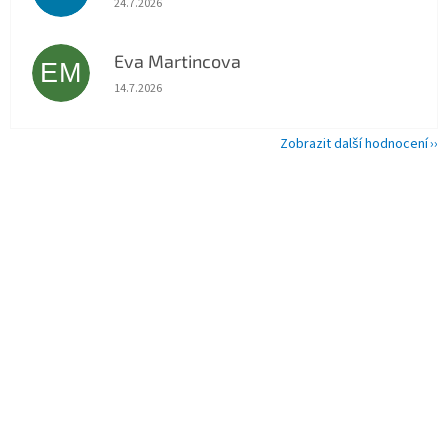
24.7.2026
Eva Martincova
EM
Hodnocení obchodu je 5 z 5 hvězdiček.
14.7.2026
Zobrazit další hodnocení
Z
á
p
a
t
í