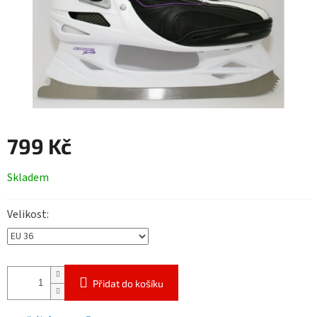
799 Kč
Měrná
Skladem
cena:
Velikost
Přidat do košíku