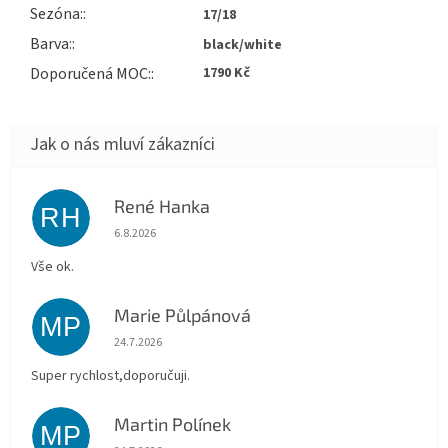
Sezóna
:
17/18
Barva
:
black/white
Doporučená MOC
:
1790 Kč
René Hanka
RH
Hodnocení obchodu je 5 z 5 hvězdiček.
6.8.2026
Vše ok.
Marie Půlpánová
MP
Hodnocení obchodu je 5 z 5 hvězdiček.
24.7.2026
Super rychlost,doporučuji.
Martin Polínek
MP
Hodnocení obchodu je 5 z 5 hvězdiček.