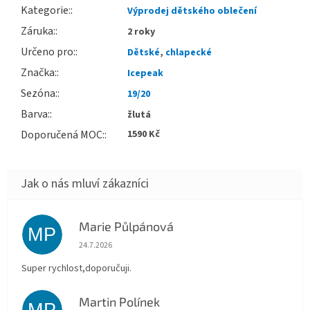
Kategorie
:
Výprodej dětského oblečení
Záruka
:
2 roky
Určeno pro
:
Dětské
,
chlapecké
Značka
:
Icepeak
Sezóna
:
19/20
Barva
:
žlutá
Doporučená MOC
:
1590 Kč
Marie Půlpánová
MP
Hodnocení obchodu je 5 z 5 hvězdiček.
24.7.2026
Super rychlost,doporučuji.
Martin Polínek