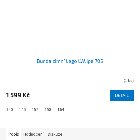
Bunda zimní Lego LWJipe 705
(
1 ks
)
1 599 Kč
DETAIL
140
146
152
158
164
Popis
Hodnocení
Diskuze