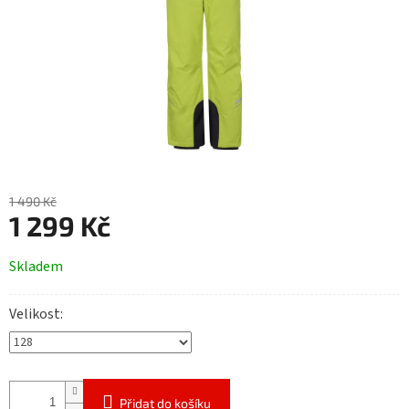
1 490 Kč
1 299 Kč
Měrná
Skladem
cena:
Velikost
Přidat do košíku