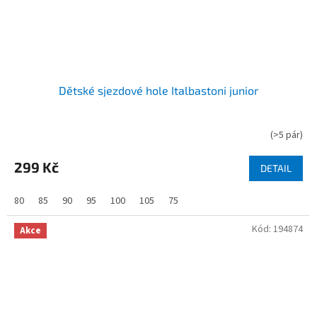
Dětské sjezdové hole Italbastoni junior
(
>5 pár
)
299 Kč
DETAIL
80
85
90
95
100
105
75
Kód:
194874
Akce