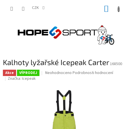
Přejít
NÁKUP
na
CZK
obsah
KOŠÍK
Kalhoty lyžařské Icepeak Carter
168500
Průměrné
Neohodnoceno
Podrobnosti hodnocení
Akce
VÝPRODEJ
hodnocení
Značka:
Icepeak
produktu
je
0,0
z
5
hvězdiček.