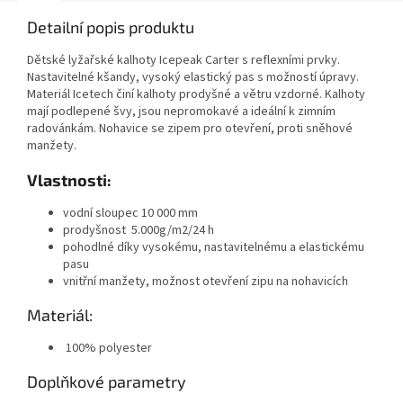
Detailní popis produktu
Dětské lyžařské kalhoty Icepeak Carter s reflexními prvky.
Nastavitelné kšandy, vysoký elastický pas s možností úpravy.
Materiál Icetech činí kalhoty prodyšné a větru vzdorné. Kalhoty
mají podlepené švy, jsou nepromokavé a ideální k zimním
radovánkám. Nohavice se zipem pro otevření, proti sněhové
manžety.
Vlastnosti:
vodní sloupec 10 000 mm
prodyšnost 5.000g/m2/24 h
pohodlné díky vysokému, nastavitelnému a elastickému
pasu
vnitřní manžety, možnost otevření zipu na nohavicích
Materiál:
100% polyester
Doplňkové parametry