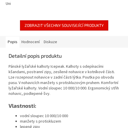
Uni
z
5
hvězdiček.
ZOBRAZIT VŠECHNY SOUVISEJÍCÍ PRODUKTY
Popis
Hodnocení
Diskuze
Detailní popis produktu
Pánské lyžařské kalhoty Icepeak. Kalhoty s odepínacími
kšandami, postranní zipy, zesílené nohavice v kotníkové části.
Lze rozepnout nohavice v zadní části lýtka. Poutka po obvodu
pasu. V nohavicích manžety s protiskluzovým pruhem. Komfortní
lyžařské kalhoty. Vodní sloupec 10 000/10 000. Ergonomický střih
nohavic, podlepené švy.
Vlastnosti:
vodní sloupec 10 000/10 000
manžety s protiskluzem
lepené zipy