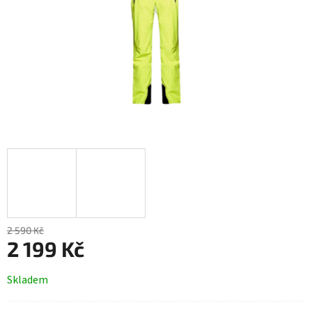
2 590 Kč
2 199 Kč
Měrná
Skladem
cena: