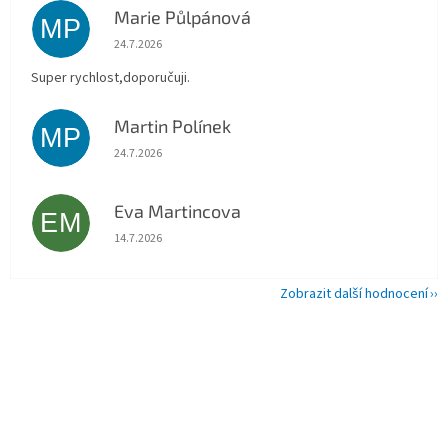
Marie Půlpánová
MP
Hodnocení obchodu je 5 z 5 hvězdiček.
24.7.2026
Super rychlost,doporučuji.
Martin Polínek
MP
Hodnocení obchodu je 5 z 5 hvězdiček.
24.7.2026
Eva Martincova
EM
Hodnocení obchodu je 5 z 5 hvězdiček.
14.7.2026
Zobrazit další hodnocení
Z
á
p