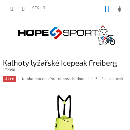
Přejít
NÁKUP
na
CZK
obsah
KOŠÍK
Kalhoty lyžařské Icepeak Freiberg
172398
Průměrné
Neohodnoceno
Podrobnosti hodnocení
Značka:
Icepeak
Akce
hodnocení
produktu
je
0,0
z
5
hvězdiček.