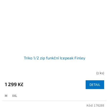
Triko 1/2 zip funkční Icepeak Finley
(
1 ks
)
1 299 Kč
DETAIL
M
XXL
Kód:
176288