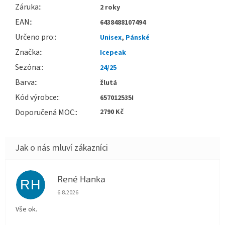
Záruka
:
2 roky
EAN
:
6438488107494
Určeno pro
:
Unisex
,
Pánské
Značka
:
Icepeak
Sezóna
:
24/25
Barva
:
žlutá
Kód výrobce
:
657012535I
Doporučená MOC
:
2790 Kč
René Hanka
RH
Hodnocení obchodu je 5 z 5 hvězdiček.
6.8.2026
Vše ok.