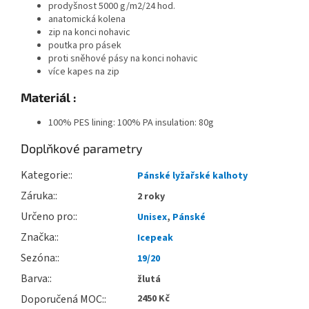
prodyšnost 5000 g/m2/24 hod.
anatomická kolena
zip na konci nohavic
poutka pro pásek
proti sněhové pásy na konci nohavic
v
íce
kapes na zip
Materiál :
100% PES lining: 100% PA insulation: 80g
Doplňkové parametry
Kategorie
:
Pánské lyžařské kalhoty
Záruka
:
2 roky
Určeno pro
:
Unisex
,
Pánské
Značka
:
Icepeak
Sezóna
:
19/20
Barva
:
žlutá
Doporučená MOC
:
2450 Kč