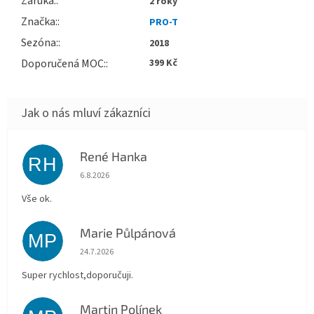
Záruka
:
2 roky
Značka
:
PRO-T
Sezóna
:
2018
Doporučená MOC
:
399 Kč
René Hanka
RH
Hodnocení obchodu je 5 z 5 hvězdiček.
6.8.2026
Vše ok.
Marie Půlpánová
MP
Hodnocení obchodu je 5 z 5 hvězdiček.
24.7.2026
Super rychlost,doporučuji.
Martin Polínek