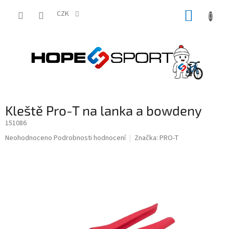
Přejít
NÁKUP
na
CZK
obsah
KOŠÍK
Kleště Pro-T na lanka a bowdeny
151086
Průměrné
Neohodnoceno
Podrobnosti hodnocení
Značka:
PRO-T
hodnocení
produktu
je
0,0
z
5
hvězdiček.