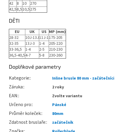
42
8
10
270
42,5
8,5
10,5
275
DĚTI
EU
UK
US
MP (mm)
28-32
10J-13J
11J-1
175-205
32-35
13J-3
1-4
205-220
33-36,5
1-4
2-5
210-230
36,5-40,5
4-7
5-8
230-260
Doplňkové parametry
Kategorie
:
Inline brusle 80 mm - začátečníci
Záruka
:
2 roky
EAN
:
Zvolte variantu
Určeno pro
:
Pánské
Průměr koleček
:
80mm
Zdatnost bruslaře
:
začátečník
Značka
:
Rollerblade