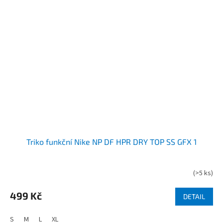
Triko funkční Nike NP DF HPR DRY TOP SS GFX 1
(
>5 ks
)
499 Kč
DETAIL
S
M
L
XL