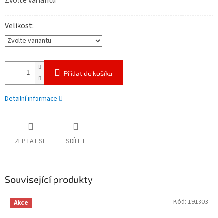
Zvolte variantu
cena:
Velikost
Přidat do košíku
Detailní informace
ZEPTAT SE
SDÍLET
Související produkty
Kód:
191303
Akce