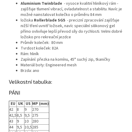
Aluminium Twinblade
- vysoce kvalitní hliníkový rám -
zajišťuje tlumení vibrací, ovladatelnost a stabilitu. Navíc je
možné nainstalovat kolečko o průměru 84 mm
ložiska
Rollerblade SG5
- precizní zpracování zajišťuje
nižší tření uvnitř ložisek, navíc speciální silikonový gel
přímo ovlivňuje lepší převod síly do rychlosti. Velmi dobré
ložisko pro rekreační jezdce
Průměr koleček: 80 mm
Tvrdost koleček: 82A
Rám: hliník
Zapínání: přezka na komínu, 45° suchý zip, tkaničky
Materiál boty: Engineered mesh
Brzda: ano
Velikostní tabulka:
PÁNI
EU
UK
US
MP (mm)
42
8
9
270
42,5
8,5
9,5
275
43
9
10
280
44
9,5
10,5
285