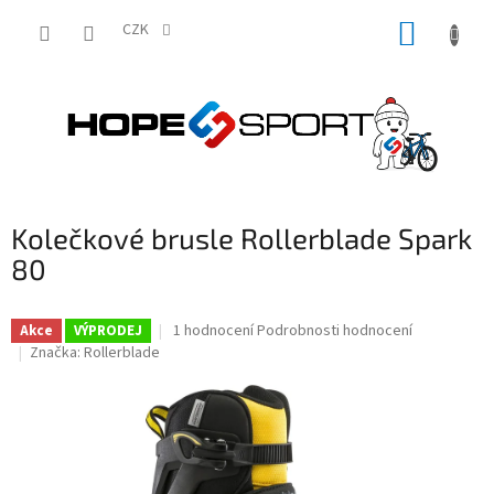
Přejít
NÁKUP
na
CZK
obsah
KOŠÍK
Kolečkové brusle Rollerblade Spark
80
Průměrné
1 hodnocení
Podrobnosti hodnocení
Akce
VÝPRODEJ
hodnocení
Značka:
Rollerblade
produktu
je
5,0
z
5
hvězdiček.