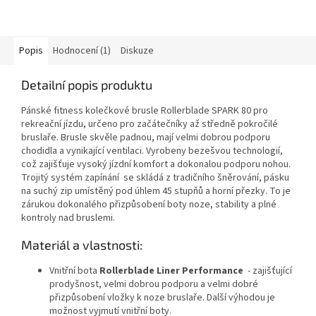
Popis
Hodnocení (1)
Diskuze
Detailní popis produktu
Pánské fitness kolečkové brusle Rollerblade SPARK 80 pro
rekreační jízdu, určeno pro začátečníky až středně pokročilé
bruslaře. Brusle skvěle padnou, mají velmi dobrou podporu
chodidla a vynikající ventilaci. Vyrobeny bezešvou technologií,
což zajišťuje vysoký jízdní komfort a dokonalou podporu nohou.
Trojitý systém zapínání se skládá z tradičního šněrování, pásku
na suchý zip umístěný pod úhlem 45 stupňů a horní přezky. To je
zárukou dokonalého přizpůsobení boty noze, stability a plné
kontroly nad bruslemi.
Materiál a vlastnosti:
Vnitřní bota
Rollerblade Liner Performance
- zajišťující
prodyšnost, velmi dobrou podporu a velmi dobré
přizpůsobení vložky k noze bruslaře. Další výhodou je
možnost vyjmutí vnitřní boty.