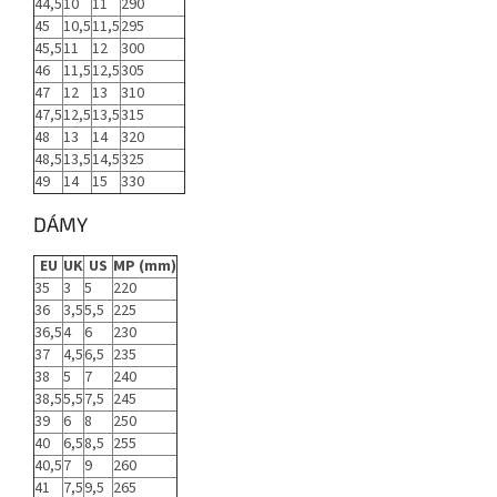
44,5
10
11
290
45
10,5
11,5
295
45,5
11
12
300
46
11,5
12,5
305
47
12
13
310
47,5
12,5
13,5
315
48
13
14
320
48,5
13,5
14,5
325
49
14
15
330
DÁMY
EU
UK
US
MP (mm)
35
3
5
220
36
3,5
5,5
225
36,5
4
6
230
37
4,5
6,5
235
38
5
7
240
38,5
5,5
7,5
245
39
6
8
250
40
6,5
8,5
255
40,5
7
9
260
41
7,5
9,5
265