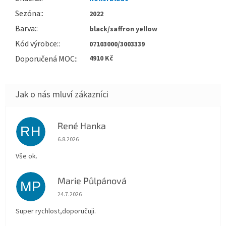
Sezóna
:
2022
Barva
:
black/saffron yellow
Kód výrobce
:
07103000/3003339
Doporučená MOC
:
4910 Kč
René Hanka
RH
Hodnocení obchodu je 5 z 5 hvězdiček.
6.8.2026
Vše ok.
Marie Půlpánová
MP
Hodnocení obchodu je 5 z 5 hvězdiček.
24.7.2026
Super rychlost,doporučuji.