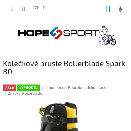
Přejít
NÁKUP
na
CZK
obsah
KOŠÍK
Kolečkové brusle Rollerblade Spark
80
Průměrné
1 hodnocení
Podrobnosti hodnocení
Akce
VÝPRODEJ
hodnocení
Značka:
Rollerblade
produktu
je
5,0
z
5
hvězdiček.