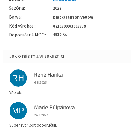
Sezóna
:
2022
Barva
:
black/saffron yellow
Kód výrobce
:
07103000/3003339
Doporučená MOC
:
4910 Kč
René Hanka
RH
Hodnocení obchodu je 5 z 5 hvězdiček.
6.8.2026
Vše ok.
Marie Půlpánová
MP
Hodnocení obchodu je 5 z 5 hvězdiček.
24.7.2026
Super rychlost,doporučuji.