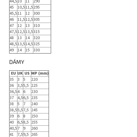
44,5
10
11
290
45
10,5
11,5
295
45,5
11
12
300
46
11,5
12,5
305
47
12
13
310
47,5
12,5
13,5
315
48
13
14
320
48,5
13,5
14,5
325
49
14
15
330
DÁMY
EU
UK
US
MP (mm)
35
3
5
220
36
3,5
5,5
225
36,5
4
6
230
37
4,5
6,5
235
38
5
7
240
38,5
5,5
7,5
245
39
6
8
250
40
6,5
8,5
255
40,5
7
9
260
41
7,5
9,5
265