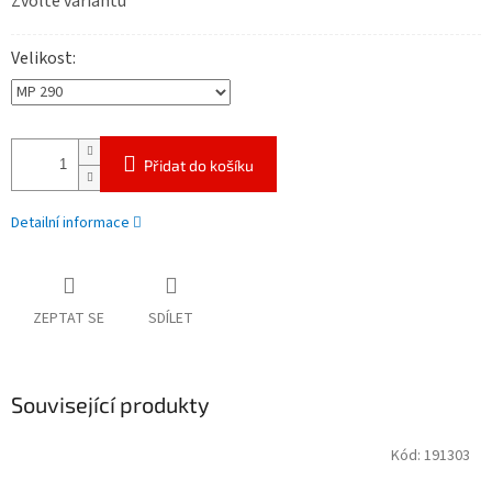
Zvolte variantu
cena:
Velikost
Přidat do košíku
Detailní informace
ZEPTAT SE
SDÍLET
Související produkty
Kód:
191303