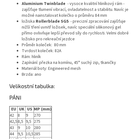
Aluminium Twinblade
- vysoce kvalitní hliníkový rám -
zajišťuje tlumení vibrací, ovladatelnost a stabilitu. Navíc je
možné nainstalovat kolečko o průměru 84 mm
ložiska
Rollerblade SG5
- precizní zpracování zajišťuje
nižší tření uvnitř ložisek, navíc speciální silikonový gel
přímo ovlivňuje lepší převod síly do rychlosti. Velmi dobré
ložisko pro rekreační jezdce
Průměr koleček: 80 mm
Tvrdost koleček: 82A
Rám: hliník
Zapínání: přezka na komínu, 45° suchý zip, tkaničky
Materiál boty: Engineered mesh
Brzda: ano
Velikostní tabulka:
PÁNI
EU
UK
US
MP (mm)
42
8
9
270
42,5
8,5
9,5
275
43
9
10
280
44
9,5
10,5
285