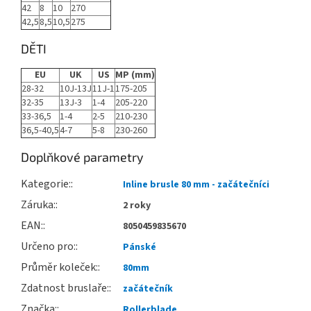
42
8
10
270
42,5
8,5
10,5
275
DĚTI
EU
UK
US
MP (mm)
28-32
10J-13J
11J-1
175-205
32-35
13J-3
1-4
205-220
33-36,5
1-4
2-5
210-230
36,5-40,5
4-7
5-8
230-260
Doplňkové parametry
Kategorie
:
Inline brusle 80 mm - začátečníci
Záruka
:
2 roky
EAN
:
8050459835670
Určeno pro
:
Pánské
Průměr koleček
:
80mm
Zdatnost bruslaře
:
začátečník
Značka
:
Rollerblade