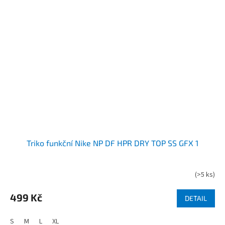
Triko funkční Nike NP DF HPR DRY TOP SS GFX 1
(
>5 ks
)
499 Kč
DETAIL
S
M
L
XL