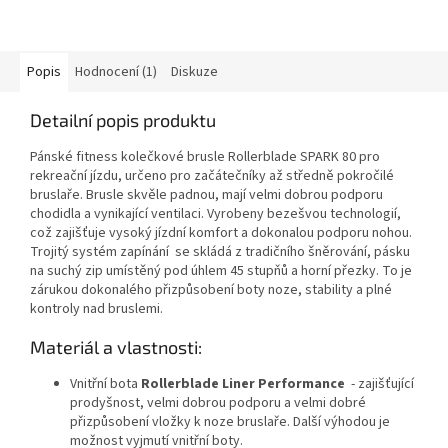
Popis
Hodnocení (1)
Diskuze
Detailní popis produktu
Pánské fitness kolečkové brusle Rollerblade SPARK 80 pro
rekreační jízdu, určeno pro začátečníky až středně pokročilé
bruslaře. Brusle skvěle padnou, mají velmi dobrou podporu
chodidla a vynikající ventilaci. Vyrobeny bezešvou technologií,
což zajišťuje vysoký jízdní komfort a dokonalou podporu nohou.
Trojitý systém zapínání se skládá z tradičního šněrování, pásku
na suchý zip umístěný pod úhlem 45 stupňů a horní přezky. To je
zárukou dokonalého přizpůsobení boty noze, stability a plné
kontroly nad bruslemi.
Materiál a vlastnosti:
Vnitřní bota
Rollerblade Liner Performance
- zajišťující
prodyšnost, velmi dobrou podporu a velmi dobré
přizpůsobení vložky k noze bruslaře. Další výhodou je
možnost vyjmutí vnitřní boty.