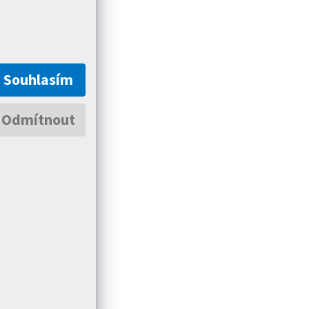
Souhlasím
Odmítnout