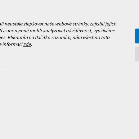
y
Jak vybrat lyžařské boty?
y
Jak vybrat lyže?
neustále zlepšovat naše webové stránky, zajistili jejich
a platba
Často kladené dotazy
í a anonymně mohli analyzovat návštěvnost, využíváme
, výměna a reklamace zboží
es. Kliknutím na tlačítko rozumím, nám všechno toto
í podmínky
e informací
zde
.
y ochrany osobních údajů
ní obchodu
Facebook
 nových produktech na našem e-
íte s
podmínkami ochrany