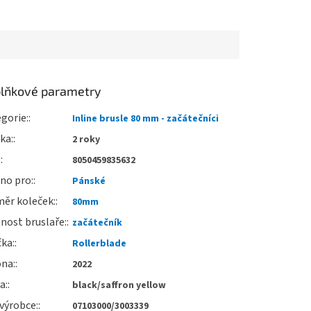
lňkové parametry
gorie
:
Inline brusle 80 mm - začátečníci
uka
:
2 roky
:
8050459835632
no pro
:
Pánské
ěr koleček
:
80mm
nost bruslaře
:
začátečník
čka
:
Rollerblade
óna
:
2022
va
:
black/saffron yellow
výrobce
:
07103000/3003339