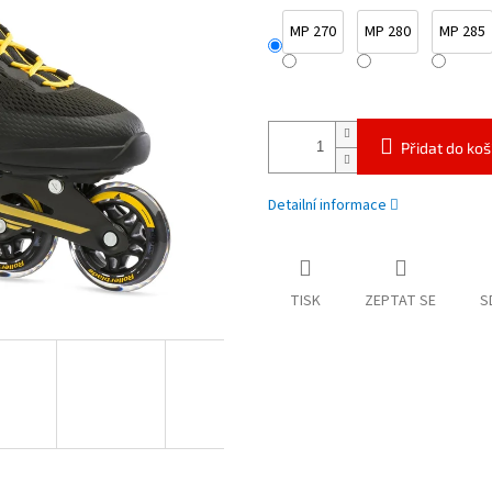
MP 270
MP 280
MP 285
Přidat do koš
Detailní informace
TISK
ZEPTAT SE
S