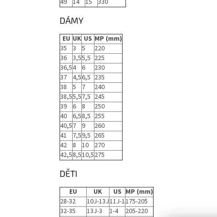
49
14
15
330
DÁMY
EU
UK
US
MP (mm)
35
3
5
220
36
3,5
5,5
225
36,5
4
6
230
37
4,5
6,5
235
38
5
7
240
38,5
5,5
7,5
245
39
6
8
250
40
6,5
8,5
255
40,5
7
9
260
41
7,5
9,5
265
42
8
10
270
42,5
8,5
10,5
275
DĚTI
EU
UK
US
MP (mm)
28-32
10J-13J
11J-1
175-205
32-35
13J-3
1-4
205-220