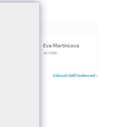
Eva Martincova
EM
 5 z 5 hvězdiček.
Hodnocení obchodu je 5 z 5 hvězdiček.
14.7.2026
Zobrazit další hodnocení