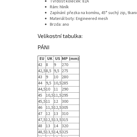
Tvrdost koleček: 82A
Rám: hliník
Zapínání: přezka na komínu, 45° suchý zip, tkan
Materiál boty: Engineered mesh
Brzda: ano
Velikostní tabulka:
PÁNI
EU
UK
US
MP (mm)
42
8
9
270
42,5
8,5
9,5
275
43
9
10
280
44
9,5
10,5
285
44,5
10
11
290
45
10,5
11,5
295
45,5
11
12
300
46
11,5
12,5
305
47
12
13
310
47,5
12,5
13,5
315
48
13
14
320
48,5
13,5
14,5
325