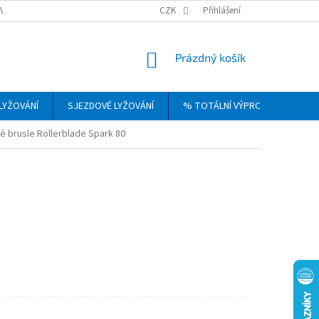
VRÁCENÍ, VÝMĚNA A REKLAMACE ZBOŽÍ
CZK
OBCHODNÍ PODMÍNKY
Přihlášení
PODM
NÁKUPNÍ
Prázdný košík
KOŠÍK
LYŽOVÁNÍ
SJEZDOVÉ LYŽOVÁNÍ
% TOTÁLNÍ VÝPRODEJ
DÁ
é brusle Rollerblade Spark 80