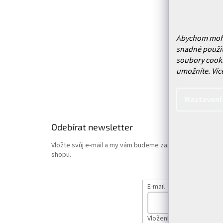
Kontakt
í
Prodejn
Služby
Abychom mohli 
Doprava 
snadné použit
Vrácení
soubory cooki
Obchodn
umožníte.
Víc
Podmínk
Hodnoce
Nastavení
Odebírat newsletter
Vložte svůj e-mail a my vám budeme zasílat informace o
shopu.
E-mail
Vložením e-mailu souhlas