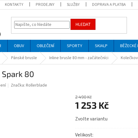
KONTAKTY
PRODEJNY
SLUŽBY
DOPRAVA A PLATBA
HLEDAT
R
OBUV
OBLEČENÍ
SPORTY
SKIALP
BĚŽECKÉ 
Pánské brusle
Inline brusle 80 mm - začátečníci
Kolečkov
e Spark 80
ení
Značka:
Rollerblade
2 490 Kč
1 253 Kč
Měrná
Zvolte variantu
cena:
Velikost