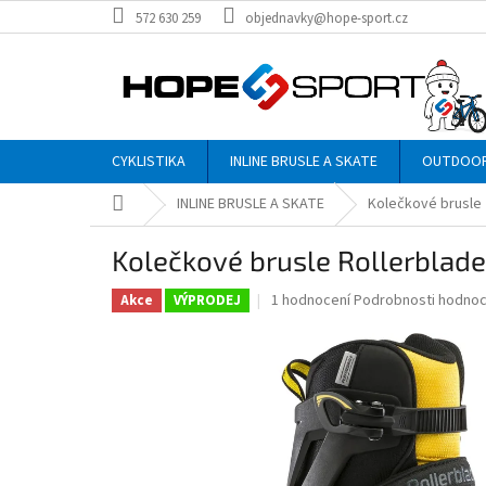
Přejít
572 630 259
objednavky@hope-sport.cz
na
obsah
CYKLISTIKA
INLINE BRUSLE A SKATE
OUTDOO
Domů
INLINE BRUSLE A SKATE
Kolečkové brusle
Kolečkové brusle Rollerblad
Průměrné
1 hodnocení
Podrobnosti hodnoc
Akce
VÝPRODEJ
hodnocení
produktu
je
5,0
z
5
hvězdiček.