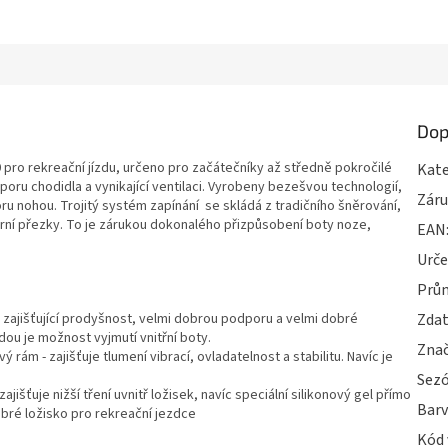
Dop
pro rekreační jízdu, určeno pro začátečníky až středně pokročilé
Kate
oru chodidla a vynikající ventilaci. Vyrobeny bezešvou technologií,
Zár
ru nohou. Trojitý systém zapínání se skládá z tradičního šněrování,
rní přezky. To je zárukou dokonalého přizpůsobení boty noze,
EAN
Urče
Prům
 zajišťující prodyšnost, velmi dobrou podporu a velmi dobré
Zdat
dou je možnost vyjmutí vnitřní boty.
Zna
vý rám - zajišťuje tlumení vibrací, ovladatelnost a stabilitu. Navíc je
Sez
ajišťuje nižší tření uvnitř ložisek, navíc speciální silikonový gel přímo
Bar
dobré ložisko pro rekreační jezdce
Kód 