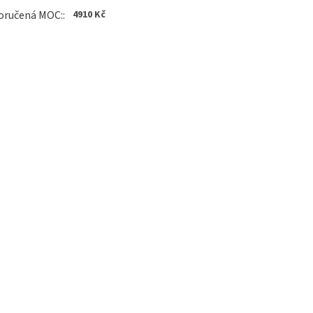
oručená MOC
:
4910 Kč