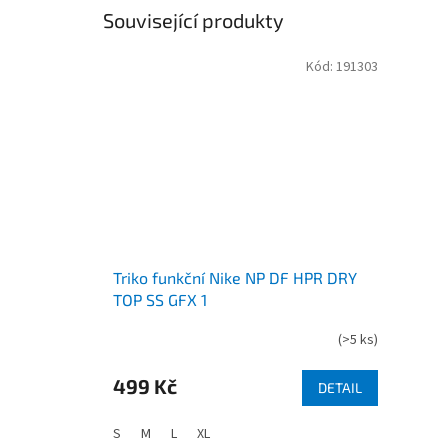
Související produkty
Kód:
191303
Triko funkční Nike NP DF HPR DRY
TOP SS GFX 1
(
>5 ks
)
499 Kč
DETAIL
S
M
L
XL