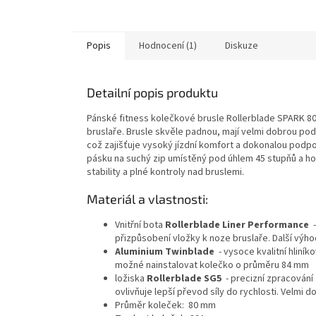
Popis
Hodnocení (1)
Diskuze
Detailní popis produktu
Pánské fitness kolečkové brusle Rollerblade SPARK 80 
bruslaře. Brusle skvěle padnou, mají velmi dobrou podp
což zajišťuje vysoký jízdní komfort a dokonalou podpo
pásku na suchý zip umístěný pod úhlem 45 stupňů a ho
stability a plné kontroly nad bruslemi.
Materiál a vlastnosti:
Vnitřní bota
Rollerblade Liner Performance
-
přizpůsobení vložky k noze bruslaře. Další výho
Aluminium Twinblade
- vysoce kvalitní hliníko
možné nainstalovat kolečko o průměru 84 mm
ložiska
Rollerblade SG5
- precizní zpracování z
ovlivňuje lepší převod síly do rychlosti. Velmi 
Průměr koleček: 80 mm