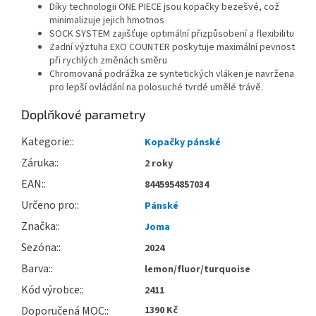
Díky technologii ONE PIECE jsou kopačky bezešvé, což
minimalizuje jejich hmotnos
SOCK SYSTEM zajišťuje optimální přizpůsobení a flexibilitu
Zadní výztuha EXO COUNTER poskytuje maximální pevnost
při rychlých změnách směru
Chromovaná podrážka ze syntetických vláken je navržena
pro lepší ovládání na polosuché tvrdé umělé trávě.
Doplňkové parametry
Kategorie
:
Kopačky pánské
Záruka
:
2 roky
EAN
:
8445954857034
Určeno pro
:
Pánské
Značka
:
Joma
Sezóna
:
2024
Barva
:
lemon/fluor/turquoise
Kód výrobce
:
2411
Doporučená MOC
:
1390 Kč