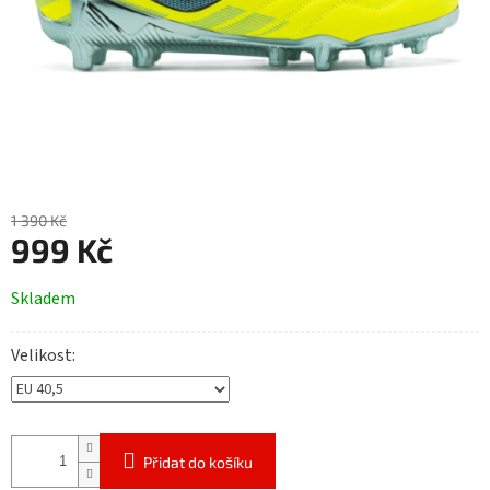
1 390 Kč
999 Kč
Měrná
Skladem
cena:
Velikost
Přidat do košíku