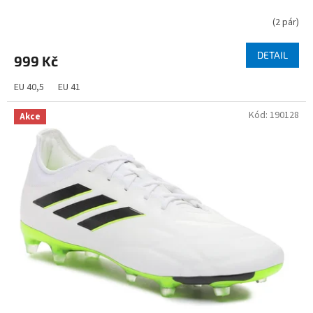
(
2 pár
)
DETAIL
999 Kč
EU 40,5
EU 41
Kód:
190128
Akce