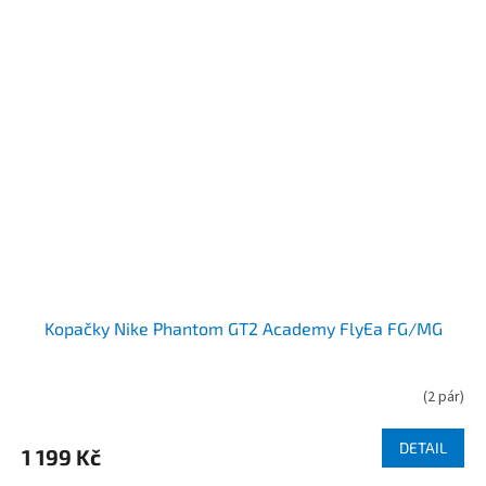
Kopačky Nike Phantom GT2 Academy FlyEa FG/MG
(
2 pár
)
DETAIL
1 199 Kč