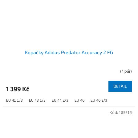
Kopačky Adidas Predator Accuracy 2 FG
(
4 pár
)
DETAIL
1 399 Kč
EU 41 1/3
EU 43 1/3
EU 44 2/3
EU 46
EU 46 2/3
Kód:
189815