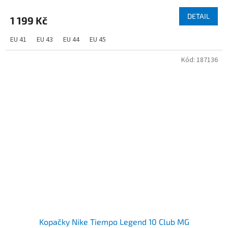
hodnocení
produktu
DETAIL
1 199 Kč
je
5,0
EU 41
EU 43
EU 44
EU 45
z
5
Kód:
187136
hvězdiček.
Kopačky Nike Tiempo Legend 10 Club MG