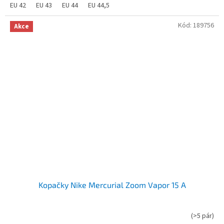
EU 42
EU 43
EU 44
EU 44,5
Kód:
189756
Akce
Kopačky Nike Mercurial Zoom Vapor 15 A
(
>5 pár
)
Průměrné