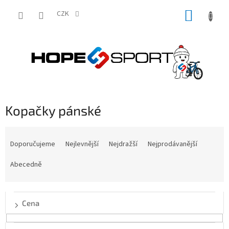
Přejít
NÁKUP
na
CZK
obsah
KOŠÍK
Kopačky pánské
Ř
a
Doporučujeme
Nejlevnější
Nejdražší
Nejprodávanější
z
e
Abecedně
n
í
p
Cena
r
o