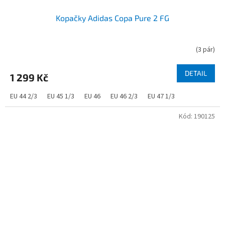
Kopačky Adidas Copa Pure 2 FG
(
3 pár
)
DETAIL
1 299 Kč
EU 44 2/3
EU 45 1/3
EU 46
EU 46 2/3
EU 47 1/3
Kód:
190125