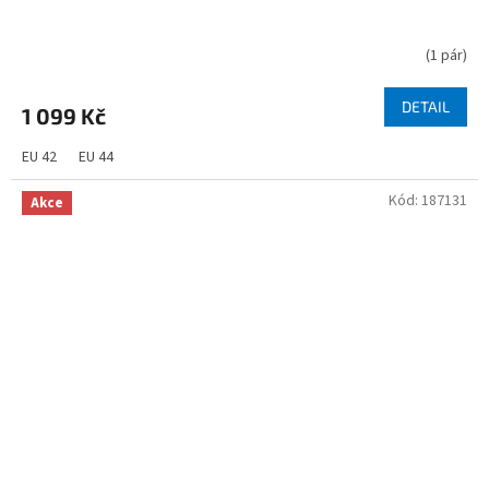
(
1 pár
)
DETAIL
1 099 Kč
EU 42
EU 44
Kód:
187131
Akce