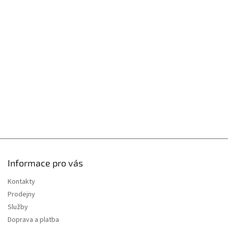
í
p
p
a
r
t
v
í
k
y
v
ý
p
i
s
u
Informace pro vás
Kontakty
Prodejny
Služby
Doprava a platba