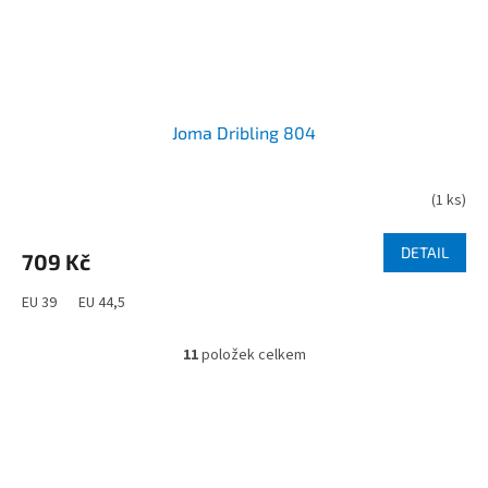
Joma Dribling 804
(
1 ks
)
DETAIL
709 Kč
EU 39
EU 44,5
11
položek celkem
O
v
l
á
d
Z
a
á
c