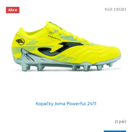
V
Kód:
193283
Akce
ý
p
i
s
p
r
o
d
u
k
t
ů
Kopačky Joma Powerful 2411
(
1 pár
)