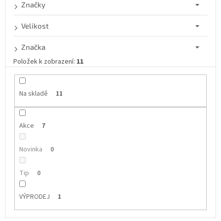
d
Značky
u
k
Velikost
t
ů
Značka
Položek k zobrazení:
11
Na skladě
11
Akce
7
Novinka
0
Tip
0
VÝPRODEJ
1