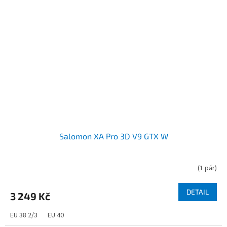
Salomon XA Pro 3D V9 GTX W
(
1 pár
)
DETAIL
3 249 Kč
EU 38 2/3
EU 40