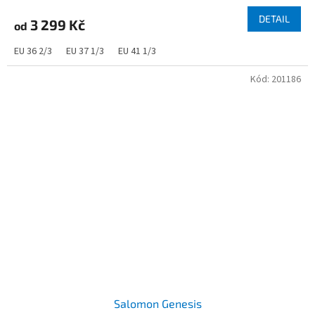
DETAIL
3 299 Kč
od
EU 36 2/3
EU 37 1/3
EU 41 1/3
Kód:
201186
Salomon Genesis