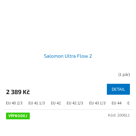
Salomon Ultra Flow 2
(
1 pár
)
DETAIL
2 389 Kč
EU 40 2/3
EU 41 1/3
EU 42
EU 42 2/3
EU 43 1/3
EU 44
EU 4
Kód:
200611
VÝPRODEJ