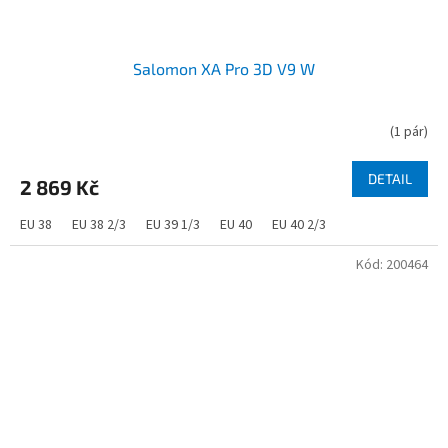
Salomon XA Pro 3D V9 W
(
1 pár
)
DETAIL
2 869 Kč
EU 38
EU 38 2/3
EU 39 1/3
EU 40
EU 40 2/3
Kód:
200464