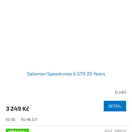
Salomon Speedcross 6 GTX 20 Years
(
1 pár
)
DETAIL
3 249 Kč
EU 42
EU 46 2/3
Kód:
200570