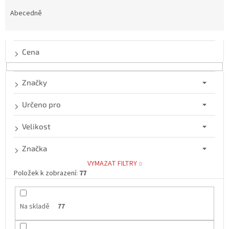
z
e
Abecedně
n
í
p
Cena
r
o
d
Značky
u
k
Určeno pro
t
ů
Velikost
Značka
VYMAZAT FILTRY
Položek k zobrazení:
77
Na skladě
77