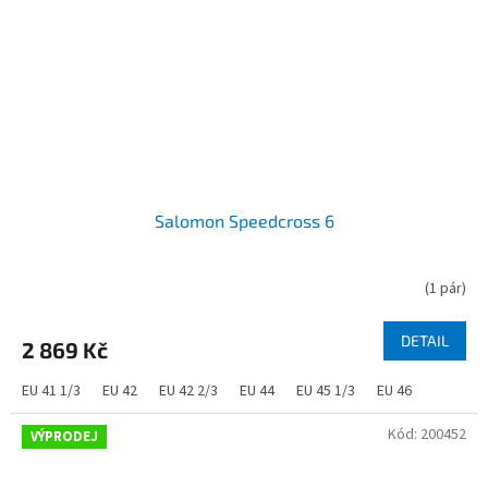
Salomon Speedcross 6
(
1 pár
)
DETAIL
2 869 Kč
EU 41 1/3
EU 42
EU 42 2/3
EU 44
EU 45 1/3
EU 46
Kód:
200452
VÝPRODEJ