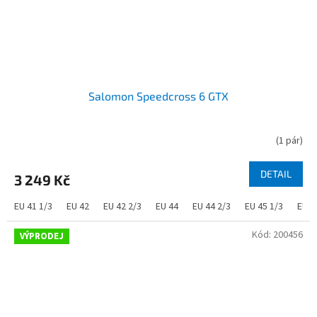
Salomon Speedcross 6 GTX
(
1 pár
)
DETAIL
3 249 Kč
EU 41 1/3
EU 42
EU 42 2/3
EU 44
EU 44 2/3
EU 45 1/3
EU 4
Kód:
200456
VÝPRODEJ