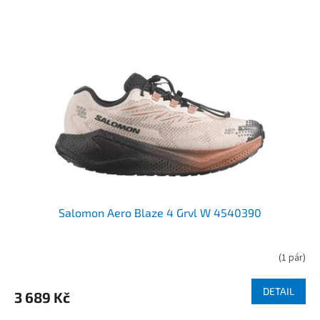
Salomon Aero Blaze 4 Grvl W 4540390
(
1 pár
)
DETAIL
3 689 Kč