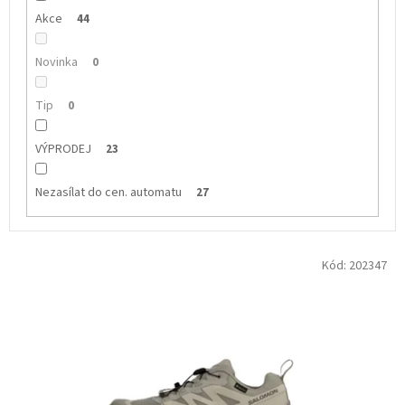
Akce
44
Novinka
0
Tip
0
VÝPRODEJ
23
Nezasílat do cen. automatu
27
V
Kód:
202347
ý
p
i
s
p
r
o