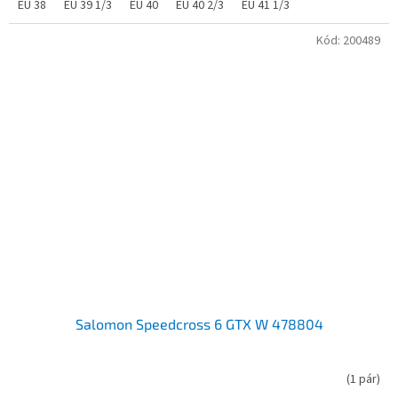
EU 38
EU 39 1/3
EU 40
EU 40 2/3
EU 41 1/3
Kód:
200489
Salomon Speedcross 6 GTX W 478804
(
1 pár
)