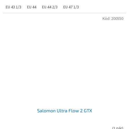
EU 43 1/3
EU 44
EU 44 2/3
EU 47 1/3
Kód:
200550
Salomon Ultra Flow 2 GTX
(
1 pár
)