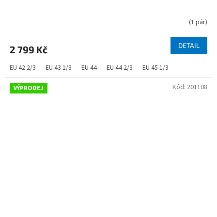
(
1 pár
)
DETAIL
2 799 Kč
EU 42 2/3
EU 43 1/3
EU 44
EU 44 2/3
EU 45 1/3
Kód:
201108
VÝPRODEJ