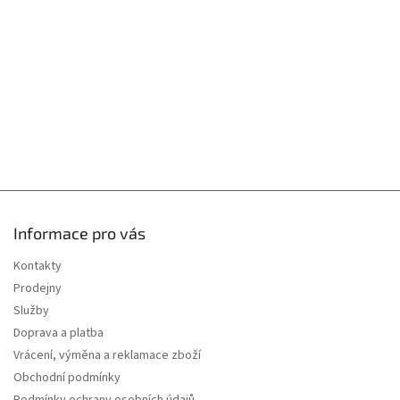
y
t
v
í
ý
p
i
s
u
Informace pro vás
Kontakty
Prodejny
Služby
Doprava a platba
Vrácení, výměna a reklamace zboží
Obchodní podmínky