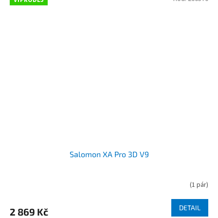
VÝPRODEJ
Salomon XA Pro 3D V9
(
1 pár
)
DETAIL
2 869 Kč