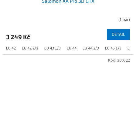
Salomon XA Pro 3D GTX
(
1 pár
)
DETAIL
3 249 Kč
EU 42
EU 42 2/3
EU 43 1/3
EU 44
EU 44 2/3
EU 45 1/3
EU 4
Kód:
200522