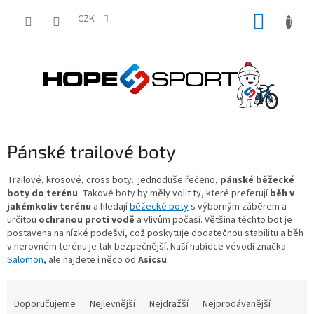
Přejít
NÁKUP
na
CZK
obsah
KOŠÍK
Pánské trailové boty
Trailové, krosové, cross boty...jednoduše řečeno,
pánské běžecké
boty do terénu
. Takové boty by měly volit ty, které preferují
běh v
jakémkoliv terénu
a hledají
běžecké boty
s výborným záběrem a
určitou
ochranou proti vodě
a vlivům počasí. Většina těchto bot je
postavena na nízké podešvi, což poskytuje dodatečnou stabilitu a běh
v nerovném terénu je tak bezpečnější. Naší nabídce vévodí značka
Salomon
, ale najdete i něco od
Asicsu
.
Ř
a
Doporučujeme
Nejlevnější
Nejdražší
Nejprodávanější