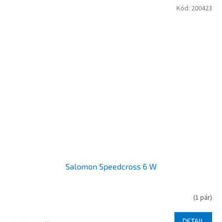
Kód:
200423
Salomon Speedcross 6 W
(
1 pár
)
DETAIL