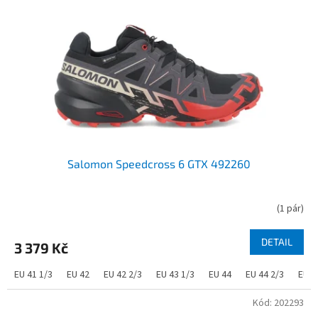
Salomon Speedcross 6 GTX 492260
(
1 pár
)
DETAIL
3 379 Kč
EU 41 1/3
EU 42
EU 42 2/3
EU 43 1/3
EU 44
EU 44 2/3
EU 4
Kód:
202293