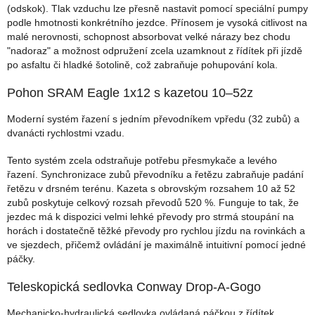
(odskok). Tlak vzduchu lze přesně nastavit pomocí speciální pumpy
podle hmotnosti konkrétního jezdce. Přínosem je vysoká citlivost na
malé nerovnosti, schopnost absorbovat velké nárazy bez chodu
"nadoraz" a možnost odpružení zcela uzamknout z řídítek při jízdě
po asfaltu či hladké šotolině, což zabraňuje pohupování kola.
Pohon SRAM Eagle 1x12 s kazetou 10–52z
Moderní systém řazení s jedním převodníkem vpředu (32 zubů) a
dvanácti rychlostmi vzadu.
Tento systém zcela odstraňuje potřebu přesmykače a levého
řazení. Synchronizace zubů převodníku a řetězu zabraňuje padání
řetězu v drsném terénu. Kazeta s obrovským rozsahem 10 až 52
zubů poskytuje celkový rozsah převodů 520 %. Funguje to tak, že
jezdec má k dispozici velmi lehké převody pro strmá stoupání na
horách i dostatečně těžké převody pro rychlou jízdu na rovinkách a
ve sjezdech, přičemž ovládání je maximálně intuitivní pomocí jedné
páčky.
Teleskopická sedlovka Conway Drop-A-Gogo
Mechanicko-hydraulická sedlovka ovládaná páčkou z řídítek,