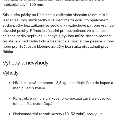
nabízející zdvih 100 mm.
Stisknutím páčky na řídítkách a zatížením vlastním tělem může
jezdec za jízdy snížit sedlo o 10 centimetrů dolů. Po opětovném
stisku páčky bez zatížení se sedlo díky vzduchové patroně vrátí do
původní polohy. Přínos je zásadní pro bezpečnost ve sjezdech:
snížené sedlo nepřekáží v pohybu, cyklista může snadno přenést
těžiště těla nad zadní kolo a bezpečně sjíždět strmé pasáže, dropy
nebo projíždět ostré klopené zatáčky bez rizika přepadnutí přes
řídítka.
Výhody a nevýhody
Výhody:
Nízká celková hmotnost 12,8 kg usnadňuje jízdu do kopce a
manipulaci s kolem.
Konstrukce rámu z uhlíkového kompozitu zajišťuje vysokou
tuhost při silovém šlapání.
Nadstandardní rozsah kazety (10–52 zubů) poskytuje