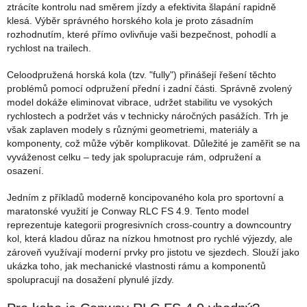
ztrácíte kontrolu nad směrem jízdy a efektivita šlapání rapidně
klesá. Výběr správného horského kola je proto zásadním
rozhodnutím, které přímo ovlivňuje vaši bezpečnost, pohodlí a
rychlost na trailech.
Celoodpružená horská kola (tzv. "fully") přinášejí řešení těchto
problémů pomocí odpružení přední i zadní části. Správně zvolený
model dokáže eliminovat vibrace, udržet stabilitu ve vysokých
rychlostech a podržet vás v technicky náročných pasážích. Trh je
však zaplaven modely s různými geometriemi, materiály a
komponenty, což může výběr komplikovat. Důležité je zaměřit se na
vyváženost celku – tedy jak spolupracuje rám, odpružení a
osazení.
Jedním z příkladů moderně koncipovaného kola pro sportovní a
maratonské využití je Conway RLC FS 4.9. Tento model
reprezentuje kategorii progresivních cross-country a downcountry
kol, která kladou důraz na nízkou hmotnost pro rychlé výjezdy, ale
zároveň využívají moderní prvky pro jistotu ve sjezdech. Slouží jako
ukázka toho, jak mechanické vlastnosti rámu a komponentů
spolupracují na dosažení plynulé jízdy.