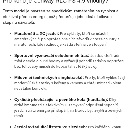
Pro koho je Conway RLC FS 4.9 vhodný?
Tento model je navržen se specifickým zaměřením na rychlost a
efektivní přenos energie, což předurčuje jeho ideální cílovou
skupinu uživatelů.
Pro cyklisty, kteří se účastní
Maratonští a XC jezdci:
amatérských či poloprofesionálních závodů v cross-country a
maratonech, kde rozhoduje každá vteřina ve stoupání.
Jezdci, kteří rádi
Sportovní vyznavači celodenních tras:
tráví v sedle dlouhé hodiny a vyžadují pohodlí zadního odpružení
bez toho, aby museli do kopce tahat těžký stroj.
Pro ty, kteří vyhledávají
Milovníci technických singletracků:
moderní úzké stezky s kořeny a kameny a chtějí mít nad kolem
neustálou kontrolu.
Díky
Cyklisté přecházející z pevného kola (hardtailu):
nízké hmotnosti a efektivnímu uzamykání odpružení nepocítí
jezdci ztrátu energie při šlapání, na kterou byli zvyklí u pevných
rámů.
Pro každého, komu
Jezdci vyžadující jistotu ve sjezdech: