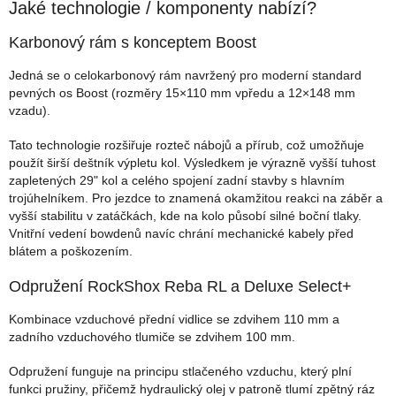
Jaké technologie / komponenty nabízí?
Karbonový rám s konceptem Boost
Jedná se o celokarbonový rám navržený pro moderní standard
pevných os Boost (rozměry 15×110 mm vpředu a 12×148 mm
vzadu).
Tato technologie rozšiřuje rozteč nábojů a přírub, což umožňuje
použít širší deštník výpletu kol. Výsledkem je výrazně vyšší tuhost
zapletených 29" kol a celého spojení zadní stavby s hlavním
trojúhelníkem. Pro jezdce to znamená okamžitou reakci na záběr a
vyšší stabilitu v zatáčkách, kde na kolo působí silné boční tlaky.
Vnitřní vedení bowdenů navíc chrání mechanické kabely před
blátem a poškozením.
Odpružení RockShox Reba RL a Deluxe Select+
Kombinace vzduchové přední vidlice se zdvihem 110 mm a
zadního vzduchového tlumiče se zdvihem 100 mm.
Odpružení funguje na principu stlačeného vzduchu, který plní
funkci pružiny, přičemž hydraulický olej v patroně tlumí zpětný ráz