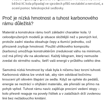
běžná XC kola připadají ve sjezdech příliš nestabilní a nervózní, a
ocení pomoc teleskopické sedlovky.
Proč je nízká hmotnost a tuhost karbonového
rámu důležitá?
Materiál a konstrukce rámu tvoří základní charakter kola. U
celoodpružených modelů je situace složitější než u pevných kol,
protože zadní stavba obsahuje čepy a tlumící jednotku, což
přirozeně zvyšuje hmotnost. Použití uhlíkového kompozitu
(karbonu) umožňuje konstruktérům zredukovat váhu na minimum,
což má přímý vliv na akceleraci. Každý kilogram, který nemusíte
zvedat do strmého svahu, šetří vaši energii v průběhu celého dne.
Samotná nízká hmotnost by však byla k ničemu bez torzní tuhosti.
Karbonová vlákna lze vrstvit tak, aby rám odolával bočnímu
kroucení při silovém šlapání ze sedla. Když se opřete do pedálů,
energie se neztrácí v ohýbání materiálu, ale přenáší se přímo na
pohyb vpřed. Tuhost rámu navíc zajišťuje precizní vedení stopy –
kolo přesně reaguje na povely řídítek a v zatáčkách drží zvolenou
linii bez nežádoucího kmitání.