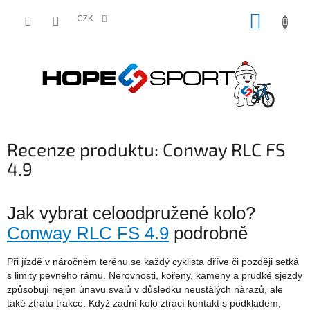
Přejít
NÁKUP
na
CZK
obsah
KOŠÍK
Recenze produktu: Conway RLC FS
4.9
Jak vybrat celoodpružené kolo?
Conway RLC FS 4.9
podrobně
Při jízdě v náročném terénu se každý cyklista dříve či později setká
s limity pevného rámu. Nerovnosti, kořeny, kameny a prudké sjezdy
způsobují nejen únavu svalů v důsledku neustálých nárazů, ale
také ztrátu trakce. Když zadní kolo ztrácí kontakt s podkladem,