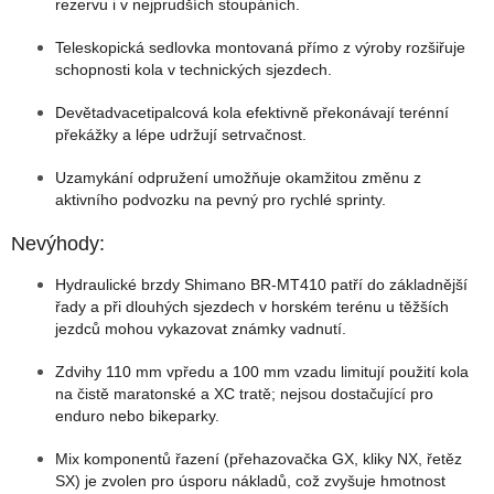
rezervu i v nejprudších stoupáních.
Teleskopická sedlovka montovaná přímo z výroby rozšiřuje
schopnosti kola v technických sjezdech.
Devětadvacetipalcová kola efektivně překonávají terénní
překážky a lépe udržují setrvačnost.
Uzamykání odpružení umožňuje okamžitou změnu z
aktivního podvozku na pevný pro rychlé sprinty.
Nevýhody:
Hydraulické brzdy Shimano BR-MT410 patří do základnější
řady a při dlouhých sjezdech v horském terénu u těžších
jezdců mohou vykazovat známky vadnutí.
Zdvihy 110 mm vpředu a 100 mm vzadu limitují použití kola
na čistě maratonské a XC tratě; nejsou dostačující pro
enduro nebo bikeparky.
Mix komponentů řazení (přehazovačka GX, kliky NX, řetěz
SX) je zvolen pro úsporu nákladů, což zvyšuje hmotnost