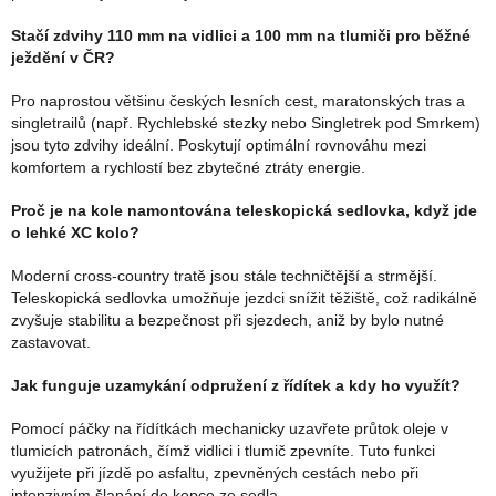
Stačí zdvihy 110 mm na vidlici a 100 mm na tlumiči pro běžné
ježdění v ČR?
Pro naprostou většinu českých lesních cest, maratonských tras a
singletrailů (např. Rychlebské stezky nebo Singletrek pod Smrkem)
jsou tyto zdvihy ideální. Poskytují optimální rovnováhu mezi
komfortem a rychlostí bez zbytečné ztráty energie.
Proč je na kole namontována teleskopická sedlovka, když jde
o lehké XC kolo?
Moderní cross-country tratě jsou stále techničtější a strmější.
Teleskopická sedlovka umožňuje jezdci snížit těžiště, což radikálně
zvyšuje stabilitu a bezpečnost při sjezdech, aniž by bylo nutné
zastavovat.
Jak funguje uzamykání odpružení z řídítek a kdy ho využít?
Pomocí páčky na řídítkách mechanicky uzavřete průtok oleje v
tlumicích patronách, čímž vidlici i tlumič zpevníte. Tuto funkci
využijete při jízdě po asfaltu, zpevněných cestách nebo při
intenzivním šlapání do kopce ze sedla.