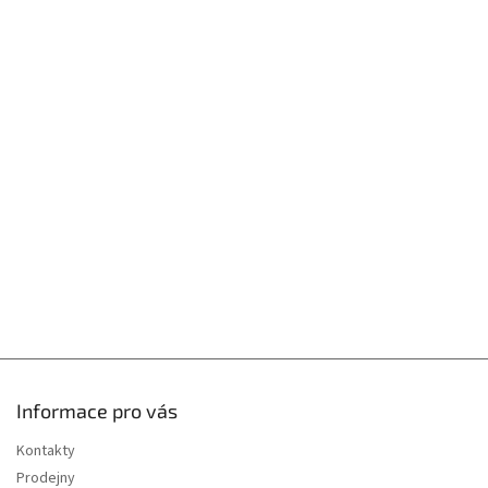
Z
á
p
a
t
í
Informace pro vás
Kontakty
Prodejny