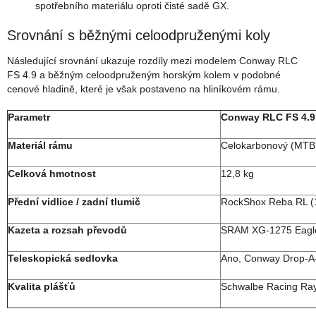
spotřebního materiálu oproti čisté sadě GX.
Srovnání s běžnými celoodpruženými koly
Následující srovnání ukazuje rozdíly mezi modelem Conway RLC
FS 4.9 a běžným celoodpruženým horským kolem v podobné
cenové hladině, které je však postaveno na hliníkovém rámu.
Parametr
Conway RLC FS 4.9
Materiál rámu
Celokarbonový (MTB 
Celková hmotnost
12,8 kg
Přední vidlice / zadní tlumič
RockShox Reba RL (1
Kazeta a rozsah převodů
SRAM XG-1275 Eagle
Teleskopická sedlovka
Ano, Conway Drop-A
Kvalita plášťů
Schwalbe Racing Ray