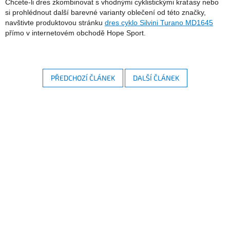
Chcete-li dres zkombinovat s vhodnými cyklistickými kraťasy nebo
si prohlédnout další barevné varianty oblečení od této značky,
navštivte produktovou stránku
dres cyklo Silvini Turano MD1645
přímo v internetovém obchodě Hope Sport.
PŘEDCHOZÍ ČLÁNEK
DALŠÍ ČLÁNEK
Z
á
p
a
t
í