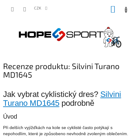
Přejít
NÁKUP
na
CZK
obsah
KOŠÍK
Recenze produktu: Silvini Turano
MD1645
Jak vybrat cyklistický dres?
Silvini
Turano MD1645
podrobně
Úvod
Při delších vyjížďkách na kole se cyklisté často potýkají s
nepohodlím, které je způsobeno nevhodně zvoleným oblečením.