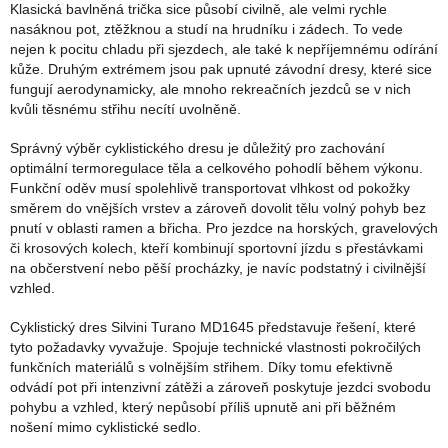
Klasická bavlněná trička sice působí civilně, ale velmi rychle
nasáknou pot, ztěžknou a studí na hrudníku i zádech. To vede
nejen k pocitu chladu při sjezdech, ale také k nepříjemnému odírání
kůže. Druhým extrémem jsou pak upnuté závodní dresy, které sice
fungují aerodynamicky, ale mnoho rekreačních jezdců se v nich
kvůli těsnému střihu necítí uvolněně.
Správný výběr cyklistického dresu je důležitý pro zachování
optimální termoregulace těla a celkového pohodlí během výkonu.
Funkční oděv musí spolehlivě transportovat vlhkost od pokožky
směrem do vnějších vrstev a zároveň dovolit tělu volný pohyb bez
pnutí v oblasti ramen a břicha. Pro jezdce na horských, gravelových
či krosových kolech, kteří kombinují sportovní jízdu s přestávkami
na občerstvení nebo pěší procházky, je navíc podstatný i civilnější
vzhled.
Cyklistický dres Silvini Turano MD1645 představuje řešení, které
tyto požadavky vyvažuje. Spojuje technické vlastnosti pokročilých
funkčních materiálů s volnějším střihem. Díky tomu efektivně
odvádí pot při intenzivní zátěži a zároveň poskytuje jezdci svobodu
pohybu a vzhled, který nepůsobí příliš upnutě ani při běžném
nošení mimo cyklistické sedlo.