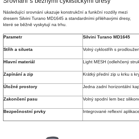
Srovnání s běžnými cyklistickými dresy
Následující srovnání ukazuje konstrukční a funkční rozdíly mezi
dresem Silvini Turano MD1645 a standardními přiléhavými dresy,
které se běžně vyskytují na trhu.
Parametr
Silvini Turano MD1645
Střih a silueta
Volný cyklostřih s prodlouž
Hlavní materiál
Light MESH (odlehčený struk
Zapínání a zip
Krátký přední zip u krku s k
Úložné prostory
Jedna zadní horizontální ka
Zakončení pasu
Volný spodní lem bez silikon
Bezpečnostní prvky
Integrované reflexní aplika