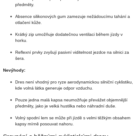
předměty.
Absence silikonových gum zamezuje nežádoucímu tahání a
otlačení kůže.
Krátký zip umožňuje dodatečnou ventilaci během jízdy v
horku.
Reflexní prvky zvyšují pasivní viditelnost jezdce na silnici za
šera.
Nevýhody:
Dres není vhodný pro ryze aerodynamickou silniční cyklistiku,
kde volná látka generuje odpor vzduchu.
Pouze jedna malá kapsa neumožňuje převážet objemnější
předměty, jako je velká hustilka nebo náhradní duše.
Volný spodní lem se může při jízdě s velmi těžkým obsahem
kapsy mírně posouvat nahoru.