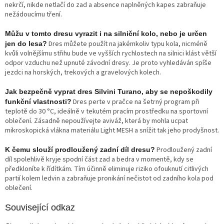
nekrčí, nikde netlačí do zad a absence naplněných kapes zabraňuje
nežádoucímu tření.
Můžu v tomto dresu vyrazit i na silniční kolo, nebo je určen
Dres můžete použít na jakémkoliv typu kola, nicméně
jen do lesa?
kvůli volnějšímu střihu bude ve vyšších rychlostech na silnici klást větší
odpor vzduchu než upnuté závodní dresy. Je proto vyhledáván spíše
jezdci na horských, trekových a gravelových kolech.
Jak bezpečně vyprat dres Silvini Turano, aby se nepoškodily
Dres perte v pračce na šetrný program při
funkční vlastnosti?
teplotě do 30 °C, ideálně v tekutém pracím prostředku na sportovní
oblečení. Zásadně nepoužívejte aviváž, která by mohla ucpat
mikroskopická vlákna materiálu Light MESH a snížit tak jeho prodyšnost.
Prodloužený zadní
K čemu slouží prodloužený zadní díl dresu?
díl spolehlivě kryje spodní část zad a bedra v momentě, kdy se
předkloníte k řídítkám. Tím účinně eliminuje riziko ofouknutí citlivých
partií kolem ledvin a zabraňuje pronikání nečistot od zadního kola pod
oblečení.
Související odkaz