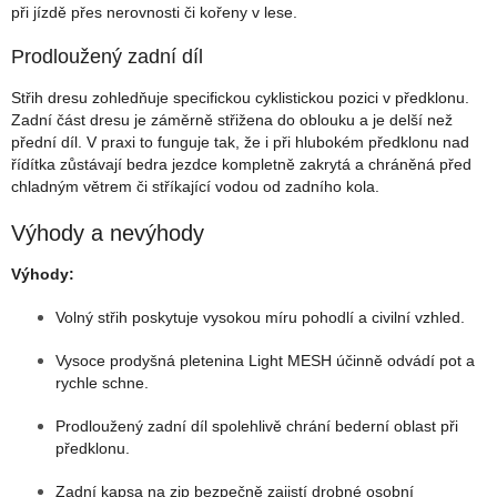
při jízdě přes nerovnosti či kořeny v lese.
Prodloužený zadní díl
Střih dresu zohledňuje specifickou cyklistickou pozici v předklonu.
Zadní část dresu je záměrně střižena do oblouku a je delší než
přední díl. V praxi to funguje tak, že i při hlubokém předklonu nad
řídítka zůstávají bedra jezdce kompletně zakrytá a chráněná před
chladným větrem či stříkající vodou od zadního kola.
Výhody a nevýhody
Výhody:
Volný střih poskytuje vysokou míru pohodlí a civilní vzhled.
Vysoce prodyšná pletenina Light MESH účinně odvádí pot a
rychle schne.
Prodloužený zadní díl spolehlivě chrání bederní oblast při
předklonu.
Zadní kapsa na zip bezpečně zajistí drobné osobní