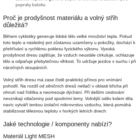
popruhy batohu.
Proč je prodyšnost materiálu a volný střih
důležitá?
Během cyklistiky generuje lidské tělo velké množství tepla. Pokud
toto teplo a následný pot zůstanou uzamčeny u pokožky, dochází k
přehřívání a rychlému poklesu fyzického výkonu. Vysoká
prodyšnost dresu zajišťuje, že vzduch neustále cirkuluje, ochlazuje
tělo a odpařuje přebytečnou vlhkost. To udržuje jezdce v suchu i při
náročných stoupáních.
Volný střih dresu má zase čistě praktický přínos pro vnímání
pohodlí. Na rozdíl od silničních dresů netlačí v oblasti břicha při
ohnutí nad řídítka a neomezuje dýchání. Při delším cestování
nevznikají otlačeniny pod spodními lemy. Volnější oděv kolem těla
navíc vytváří tenkou izolační mikrovrstvu vzduchu, která pomáhá
stabilizovat tělesnou teplotu v horkých letních dnech.
Jaké technologie / komponenty nabízí?
Materiál Light MESH