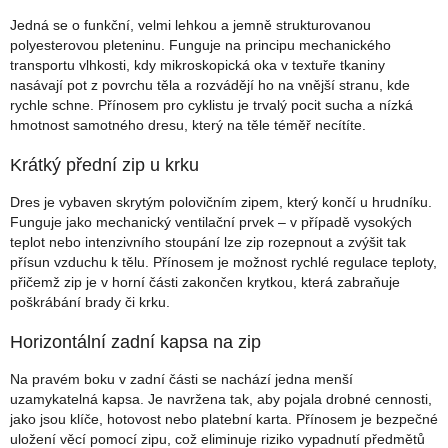
Jedná se o funkční, velmi lehkou a jemně strukturovanou
polyesterovou pleteninu. Funguje na principu mechanického
transportu vlhkosti, kdy mikroskopická oka v textuře tkaniny
nasávají pot z povrchu těla a rozvádějí ho na vnější stranu, kde
rychle schne. Přínosem pro cyklistu je trvalý pocit sucha a nízká
hmotnost samotného dresu, který na těle téměř necítíte.
Krátký přední zip u krku
Dres je vybaven skrytým polovičním zipem, který končí u hrudníku.
Funguje jako mechanický ventilační prvek – v případě vysokých
teplot nebo intenzivního stoupání lze zip rozepnout a zvýšit tak
přísun vzduchu k tělu. Přínosem je možnost rychlé regulace teploty,
přičemž zip je v horní části zakončen krytkou, která zabraňuje
poškrábání brady či krku.
Horizontální zadní kapsa na zip
Na pravém boku v zadní části se nachází jedna menší
uzamykatelná kapsa. Je navržena tak, aby pojala drobné cennosti,
jako jsou klíče, hotovost nebo platební karta. Přínosem je bezpečné
uložení věcí pomocí zipu, což eliminuje riziko vypadnutí předmětů