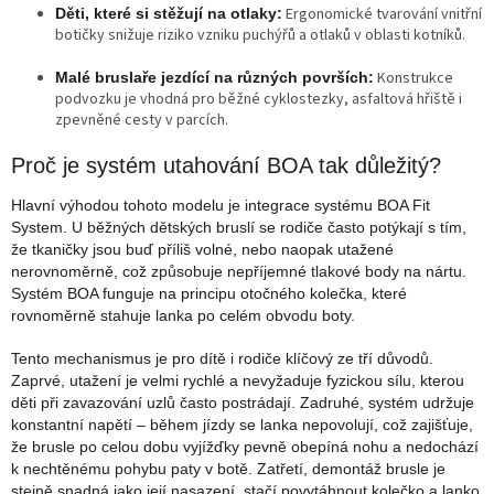
Ergonomické tvarování vnitřní
Děti, které si stěžují na otlaky:
botičky snižuje riziko vzniku puchýřů a otlaků v oblasti kotníků.
Konstrukce
Malé bruslaře jezdící na různých površích:
podvozku je vhodná pro běžné cyklostezky, asfaltová hřiště i
zpevněné cesty v parcích.
Proč je systém utahování BOA tak důležitý?
Hlavní výhodou tohoto modelu je integrace systému BOA Fit
System. U běžných dětských bruslí se rodiče často potýkají s tím,
že tkaničky jsou buď příliš volné, nebo naopak utažené
nerovnoměrně, což způsobuje nepříjemné tlakové body na nártu.
Systém BOA funguje na principu otočného kolečka, které
rovnoměrně stahuje lanka po celém obvodu boty.
Tento mechanismus je pro dítě i rodiče klíčový ze tří důvodů.
Zaprvé, utažení je velmi rychlé a nevyžaduje fyzickou sílu, kterou
děti při zavazování uzlů často postrádají. Zadruhé, systém udržuje
konstantní napětí – během jízdy se lanka nepovolují, což zajišťuje,
že brusle po celou dobu vyjížďky pevně obepíná nohu a nedochází
k nechtěnému pohybu paty v botě. Zatřetí, demontáž brusle je
stejně snadná jako její nasazení, stačí povytáhnout kolečko a lanko