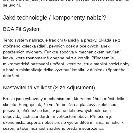
se uvolní.
Jaké technologie / komponenty nabízí?
BOA Fit System
Tento systém nahrazuje tradiční tkaničky a přezky. Skládá se z
otočného kolečka (dial), pevných oček a ocelových lanek
potažených nylonem. Funkce spočívá v mechanickém navíjení
lanka, které rovnoměrně obepne nárt a kotník. Přínosem je
mikrometrické nastavení utažení, které zajišťuje stabilní pozici nohy
v botě a minimalizuje riziko vyvrtnutí kotníku v důsledku špatného
dotažení.
Nastavitelná velikost (Size Adjustment)
Brusle jsou vybaveny mechanismem, který umožňuje měnit délku
skeletu. Funguje tak, že vnitřní botička a plastový skelet jsou
posuvné, přičemž se fixují v jasně definovaných polohách
odpovídajících standardním velikostem obuvi. Přínosem je
ekonomická úspora, neboť brusle vydrží dítěti minimálně několik
sezón, a také možnost snadného předání sourozenci.