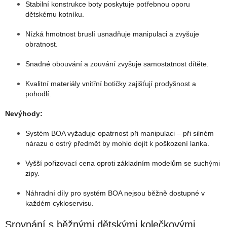
Stabilní konstrukce boty poskytuje potřebnou oporu
dětskému kotníku.
Nízká hmotnost bruslí usnadňuje manipulaci a zvyšuje
obratnost.
Snadné obouvání a zouvání zvyšuje samostatnost dítěte.
Kvalitní materiály vnitřní botičky zajišťují prodyšnost a
pohodlí.
Nevýhody:
Systém BOA vyžaduje opatrnost při manipulaci – při silném
nárazu o ostrý předmět by mohlo dojít k poškození lanka.
Vyšší pořizovací cena oproti základním modelům se suchými
zipy.
Náhradní díly pro systém BOA nejsou běžně dostupné v
každém cykloservisu.
Srovnání s běžnými dětskými kolečkovými