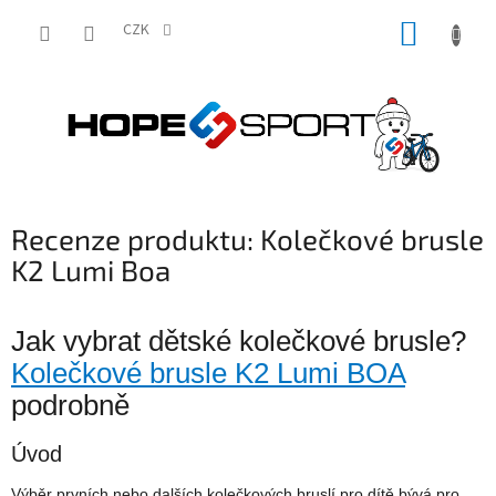
Přejít
NÁKUP
na
CZK
obsah
KOŠÍK
Recenze produktu: Kolečkové brusle
K2 Lumi Boa
Jak vybrat dětské kolečkové brusle?
Kolečkové brusle K2 Lumi BOA
podrobně
Úvod
Výběr prvních nebo dalších kolečkových bruslí pro dítě bývá pro