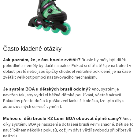
Často kladené otázky
Brusle by měly být dítěti
Jak poznám, že je čas brusle zvětšit?
pohodlné a neměly by tlačit na palce. Pokud si dítě stěžuje na bolest v
oblasti prstů nebo jsou špičky chodidel viditelně pokrčené, je na čase
zvětšit velikost pomocí nastavovacího mechanismu.
Ano, systém je
Je systém BOA u dětských bruslí odolný?
navržen tak, aby vydržel běžné dětské používání, včetně nárazů.
Pokud by přesto došlo k poškození lanka či kolečka, lze tyto díly u
autorizovaných servisů vyměnit.
Ano,
Mohou si děti brusle K2 Lumi BOA obouvat úplně samy?
díky systému BOA je nasazení a dotažení bruslí velmi snadné. Děti se to
naučí během několika pokusů, což jim dává větší svobodu při přípravě
na jízdu.