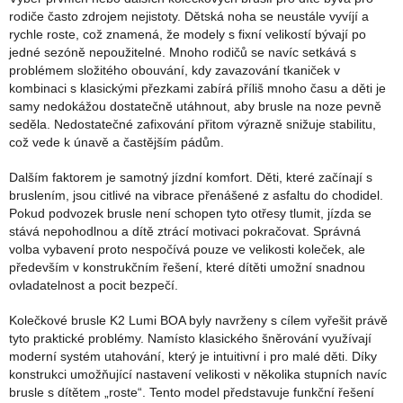
rodiče často zdrojem nejistoty. Dětská noha se neustále vyvíjí a
rychle roste, což znamená, že modely s fixní velikostí bývají po
jedné sezóně nepoužitelné. Mnoho rodičů se navíc setkává s
problémem složitého obouvání, kdy zavazování tkaniček v
kombinaci s klasickými přezkami zabírá příliš mnoho času a děti je
samy nedokážou dostatečně utáhnout, aby brusle na noze pevně
seděla. Nedostatečné zafixování přitom výrazně snižuje stabilitu,
což vede k únavě a častějším pádům.
Dalším faktorem je samotný jízdní komfort. Děti, které začínají s
bruslením, jsou citlivé na vibrace přenášené z asfaltu do chodidel.
Pokud podvozek brusle není schopen tyto otřesy tlumit, jízda se
stává nepohodlnou a dítě ztrácí motivaci pokračovat. Správná
volba vybavení proto nespočívá pouze ve velikosti koleček, ale
především v konstrukčním řešení, které dítěti umožní snadnou
ovladatelnost a pocit bezpečí.
Kolečkové brusle K2 Lumi BOA byly navrženy s cílem vyřešit právě
tyto praktické problémy. Namísto klasického šněrování využívají
moderní systém utahování, který je intuitivní i pro malé děti. Díky
konstrukci umožňující nastavení velikosti v několika stupních navíc
brusle s dítětem „roste“. Tento model představuje funkční řešení