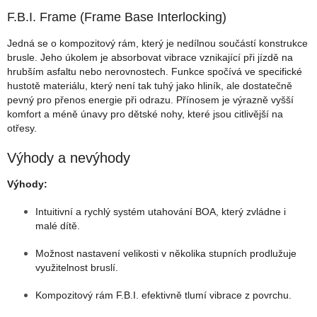
F.B.I. Frame (Frame Base Interlocking)
Jedná se o kompozitový rám, který je nedílnou součástí konstrukce
brusle. Jeho úkolem je absorbovat vibrace vznikající při jízdě na
hrubším asfaltu nebo nerovnostech. Funkce spočívá ve specifické
hustotě materiálu, který není tak tuhý jako hliník, ale dostatečně
pevný pro přenos energie při odrazu. Přínosem je výrazně vyšší
komfort a méně únavy pro dětské nohy, které jsou citlivější na
otřesy.
Výhody a nevýhody
Výhody:
Intuitivní a rychlý systém utahování BOA, který zvládne i
malé dítě.
Možnost nastavení velikosti v několika stupních prodlužuje
využitelnost bruslí.
Kompozitový rám F.B.I. efektivně tlumí vibrace z povrchu.