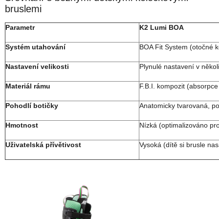
bruslemi
Parametr
K2 Lumi BOA
Systém utahování
BOA Fit System (otočné k
Nastavení velikosti
Plynulé nastavení v někol
Materiál rámu
F.B.I. kompozit (absorpce 
Pohodlí botičky
Anatomicky tvarovaná, po
Hmotnost
Nízká (optimalizováno pro
Uživatelská přívětivost
Vysoká (dítě si brusle na