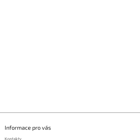
Z
á
p
a
t
í
Informace pro vás
Kontakty