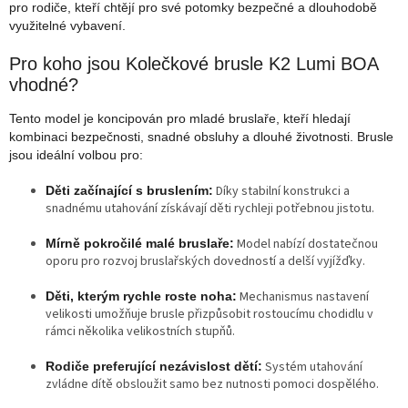
pro rodiče, kteří chtějí pro své potomky bezpečné a dlouhodobě
využitelné vybavení.
Pro koho jsou Kolečkové brusle K2 Lumi BOA
vhodné?
Tento model je koncipován pro mladé bruslaře, kteří hledají
kombinaci bezpečnosti, snadné obsluhy a dlouhé životnosti. Brusle
jsou ideální volbou pro:
Díky stabilní konstrukci a
Děti začínající s bruslením:
snadnému utahování získávají děti rychleji potřebnou jistotu.
Model nabízí dostatečnou
Mírně pokročilé malé bruslaře:
oporu pro rozvoj bruslařských dovedností a delší vyjížďky.
Mechanismus nastavení
Děti, kterým rychle roste noha:
velikosti umožňuje brusle přizpůsobit rostoucímu chodidlu v
rámci několika velikostních stupňů.
Systém utahování
Rodiče preferující nezávislost dětí:
zvládne dítě obsloužit samo bez nutnosti pomoci dospělého.