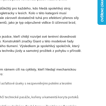
důležitý pro každého, kdo hledá spolehlivý stroj
gletracky v lesích. Kolo v této kategorii musí
ale zároveň dostatečně tuhá pro efektivní přenos síly
tů, jako je typ odpružené vidlice či účinnost brzd,
jezdce, kteří chtějí rozvíjet své terénní dovednosti
. Konstruktéři značky Giant u této modelové řady
ho tlumení. Výsledkem je spolehlivý společník, který
a techniku jízdy a samotný prožitek z pohybu v přírodě.
 rámem cílí na cyklisty, kteří hledají mechanickou
ro:
jí asfaltové úseky s nezpevněnými polními a lesními
lehčí technické pasáže, kořeny a kamenitá koryta potoků.