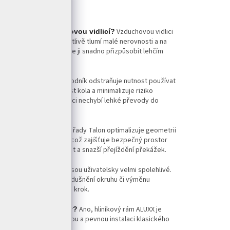
Vzduchovou vidlici
29 1 a běžnou pružinovou vidlicí?
 jezdce, díky čemuž citlivě tlumí malé nerovnosti a na
ně, která je těžší a nelze ji snadno přizpůsobit lehčím
Jednopřevodník odstraňuje nutnost používat
evodníkem?
žuje celkovou hmotnost kola a minimalizuje riziko
adní kazety přitom jezdci nechybí lehké převody do
Ano, značka Giant u řady Talon optimalizuje geometrii
vy?
bka více skloněna dolů, což zajišťuje bezpečný prostor
jako je lepší setrvačnost a snazší přejíždění překážek.
Hydraulické brzdy jsou uživatelsky velmi spolehlivé.
zd?
sezónu a případné odvzdušnění okruhu či výměnu
ebo se prodlouží jejich krok.
Ano, hliníkový rám ALUXX je
adní nosič na brašny?
ní body umožňují snadnou a pevnou instalaci klasického
ediční brašny.