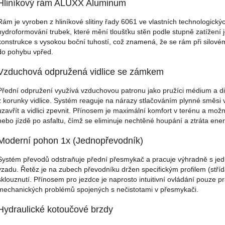
Hliníkový rám ALUXX Aluminum
Rám je vyroben z hliníkové slitiny řady 6061 ve vlastních technologick
hydroformování trubek, které mění tloušťku stěn podle stupně zatížení j
konstrukce s vysokou boční tuhostí, což znamená, že se rám při silové
do pohybu vpřed.
Vzduchová odpružená vidlice se zámkem
Přední odpružení využívá vzduchovou patronu jako pružíci médium a 
z korunky vidlice. Systém reaguje na nárazy stlačováním plynné směsi 
uzavřít a vidlici zpevnit. Přínosem je maximální komfort v terénu a možn
nebo jízdě po asfaltu, čímž se eliminuje nechtěné houpání a ztráta ener
Moderní pohon 1x (Jednopřevodník)
Systém převodů odstraňuje přední přesmykač a pracuje výhradně s je
vzadu. Řetěz je na zubech převodníku držen specifickým profilem (stříd
sklouznutí. Přínosem pro jezdce je naprosto intuitivní ovládání pouze p
mechanických problémů spojených s nečistotami v přesmykači.
Hydraulické kotoučové brzdy