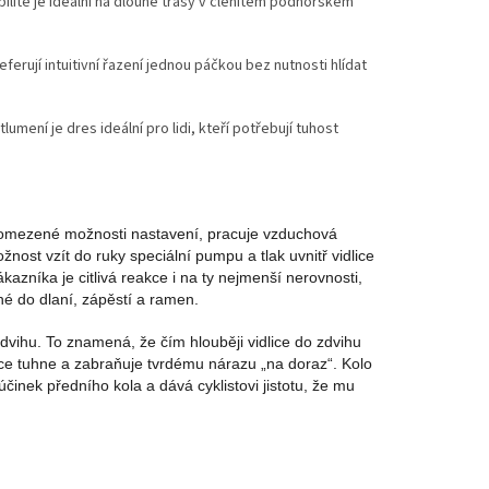
litě je ideální na dlouhé trasy v členitém podhorském
ferují intuitivní řazení jednou páčkou bez nutnosti hlídat
mení je dres ideální pro lidi, kteří potřebují tuhost
ají omezené možnosti nastavení, pracuje vzduchová
nost vzít do ruky speciální pumpu a tlak uvnitř vidlice
azníka je citlivá reakce i na ty nejmenší nerovnosti,
né do dlaní, zápěstí a ramen.
vihu. To znamená, že čím hlouběji vidlice do zdvihu
íce tuhne a zabraňuje tvrdému nárazu „na doraz“. Kolo
činek předního kola a dává cyklistovi jistotu, že mu