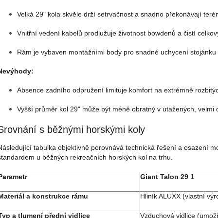
Velká 29" kola skvěle drží setrvačnost a snadno překonávají teré
Vnitřní vedení kabelů prodlužuje životnost bowdenů a čistí celkov
Rám je vybaven montážními body pro snadné uchycení stojánku č
Nevýhody:
Absence zadního odpružení limituje komfort na extrémně rozbitýc
Vyšší průměr kol 29" může být méně obratný v utažených, velmi 
Srovnání s běžnými horskými koly
Následující tabulka objektivně porovnává technická řešení a osazení mo
standardem u běžných rekreačních horských kol na trhu.
Parametr
Giant Talon 29 1
Materiál a konstrukce rámu
Hliník ALUXX (vlastní vý
Typ a tlumení přední vidlice
Vzduchová vidlice (umožň