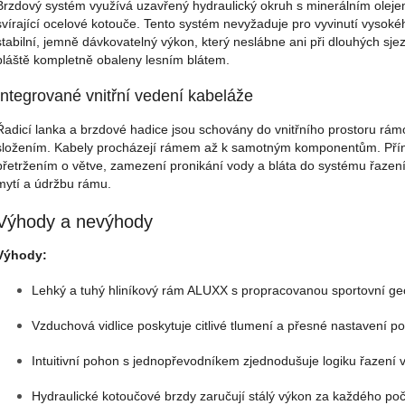
Brzdový systém využívá uzavřený hydraulický okruh s minerálním olejem
svírající ocelové kotouče. Tento systém nevyžaduje pro vyvinutí vysoké
stabilní, jemně dávkovatelný výkon, který neslábne ani při dlouhých sje
pláště kompletně obaleny lesním blátem.
Integrované vnitřní vedení kabeláže
Řadicí lanka a brzdové hadice jsou schovány do vnitřního prostoru rám
složením. Kabely procházejí rámem až k samotným komponentům. Př
přetržením o větve, zamezení pronikání vody a bláta do systému řazení
mytí a údržbu rámu.
Výhody a nevýhody
Výhody:
Lehký a tuhý hliníkový rám ALUXX s propracovanou sportovní geo
Vzduchová vidlice poskytuje citlivé tlumení a přesné nastavení p
Intuitivní pohon s jednopřevodníkem zjednodušuje logiku řazení 
Hydraulické kotoučové brzdy zaručují stálý výkon za každého poč