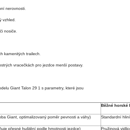
nní nerovnosti.
ý vzhled.
i nosiče.
h kamenitých trailech.
ostrých vracečkách pro jezdce menší postavy.
delu Giant Talon 29 1 s parametry, které jsou
Běžné horské k
roba Giant, optimalizovaný poměr pevnosti a váhy)
Standardní hlin
uje přesné huštění podle hmotnosti jezdce)
Pružinová vidli