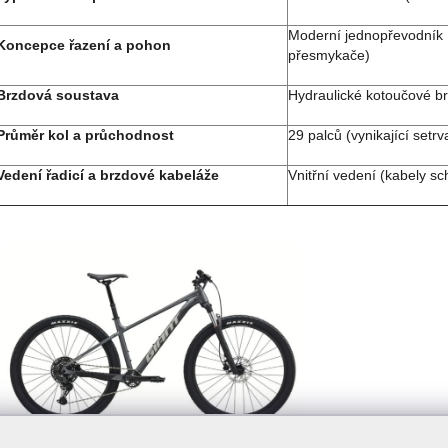
Moderní jednopřevodník 
Koncepce řazení a pohon
přesmykače)
Brzdová soustava
Hydraulické kotoučové brz
Průměr kol a průchodnost
29 palců (vynikající setr
Vedení řadicí a brzdové kabeláže
Vnitřní vedení (kabely 