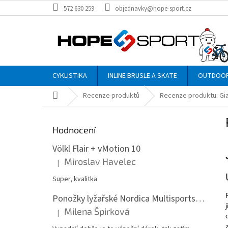
Přejít
572 630 259
objednavky@hope-sport.cz
na
obsah
CYKLISTIKA
INLINE BRUSLE A SKATE
OUTDOO
Domů
Recenze produktů
Recenze produktu: Gia
P
o
Hodnocení
s
t
Völkl Flair + vMotion 10
r
Miroslav Havelec
|
Hodnocení produktu je 5 z 5 hvězdiček.
a
n
Super, kvalitka
n
Ponožky lyžařské Nordica Multisports Winter dvojbalení
í
Milena Špirková
p
|
Hodnocení produktu je 5 z 5 hvězdiček.
a