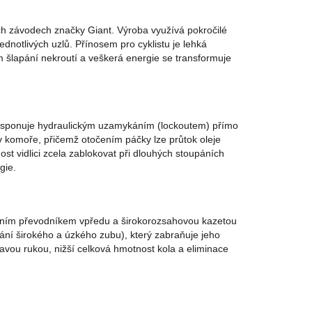
ých závodech značky Giant. Výroba využívá pokročilé
ednotlivých uzlů. Přínosem pro cyklistu je lehká
m šlapání nekroutí a veškerá energie se transformuje
disponuje hydraulickým uzamykáním (lockoutem) přímo
v komoře, přičemž otočením páčky lze průtok oleje
ost vidlici zcela zablokovat při dlouhých stoupáních
gie.
dním převodníkem vpředu a širokorozsahovou kazetou
ání širokého a úzkého zubu), který zabraňuje jeho
ravou rukou, nižší celková hmotnost kola a eliminace