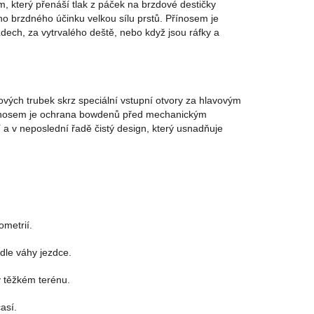
, který přenáší tlak z páček na brzdové destičky
ho brzdného účinku velkou sílu prstů. Přínosem je
zdech, za vytrvalého deště, nebo když jsou ráfky a
ových trubek skrz speciální vstupní otvory za hlavovým
ínosem je ochrana bowdenů před mechanickým
 a v neposlední řadě čistý design, který usnadňuje
metrií.
odle váhy jezdce.
v těžkém terénu.
así.