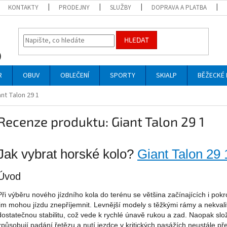
KONTAKTY
PRODEJNY
SLUŽBY
DOPRAVA A PLATBA
HLEDAT
R
OBUV
OBLEČENÍ
SPORTY
SKIALP
BĚŽECKÉ 
nt Talon 29 1
Recenze produktu: Giant Talon 29 1
Jak vybrat horské kolo?
Giant Talon 29 
Úvod
Při výběru nového jízdního kola do terénu se většina začínajících i pokr
jim mohou jízdu znepříjemnit. Levnější modely s těžkými rámy a nekval
dostatečnou stabilitu, což vede k rychlé únavě rukou a zad. Naopak slo
způsobují padání řetězu a nutí jezdce v kritických pasážích neustále př