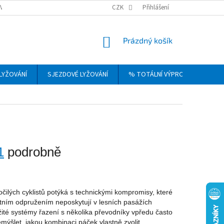
VRÁCENÍ, VÝMĚNA A REKLAMACE ZBOŽÍ
CZK
OBCHODNÍ PODMÍNKY
Přihlášení
PODM
NÁKUPNÍ
Prázdný košík
KOŠÍK
LYŽOVÁNÍ
SJEZDOVÉ LYŽOVÁNÍ
% TOTÁLNÍ VÝPRODEJ
DÁ
1
podrobně
očilých cyklistů potýká s technickými kompromisy, které
itním odpružením neposkytují v lesních pasážích
žité systémy řazení s několika převodníky vpředu často
emýšlet, jakou kombinaci páček vlastně zvolit.