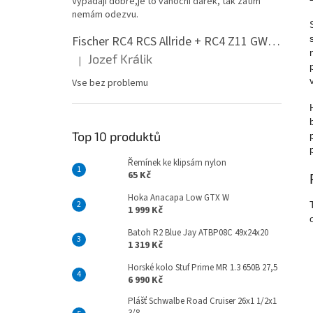
Vypadají dobře,je to vánoční dárek, tak zatím
n
nemám odezvu.
e
l
Fischer RC4 RCS Allride + RC4 Z11 GW PR
Jozef Králik
|
Hodnocení produktu je 5 z 5 hvězdiček.
Vse bez problemu
Top 10 produktů
Řemínek ke klipsám nylon
65 Kč
Hoka Anacapa Low GTX W
1 999 Kč
Batoh R2 Blue Jay ATBP08C 49x24x20
1 319 Kč
Horské kolo Stuf Prime MR 1.3 650B 27,5
6 990 Kč
Plášť Schwalbe Road Cruiser 26x1 1/2x1