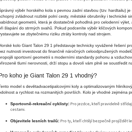
Správný výběr horského kola s pevnou zadní stavbou (tzv. hardtailu) je 
schopný zvládnout rozbité polní cesty, městské obrubníky i technické sin
nabídnout geometrii, která je dostatečně pohodlná pro celodenní výlet, 
při šlapání do strmých svahů. Pokud podceníte výběr klíčových komponen
vystavujete se zbytečnému riziku ztráty kontroly nad strojem.
Horské kolo Giant Talon 29 1 představuje technicky vyvážené řešení pro 
bez nutnosti investovat do finančně náročných celoodpružených modelů
propojili sportovní geometrii s moderními standardy pohonu a vzduchové
přirozeně tlumí nerovnosti, drží stopu a dovolí vám plně se soustředit n
Pro koho je Giant Talon 29 1 vhodný?
Tento model s devětadvacetipalcovými koly a optimalizovaným hliníkovým
odolnost a rychlost na rozmanitých površích. Kolo je vhodné zejména p
Pro jezdce, kteří pravidelně střída
Sportovně-rekreační cyklisty:
cestami.
Pro ty, kteří chtějí bezpečně projíždět 
Objevitele lesních trailů: