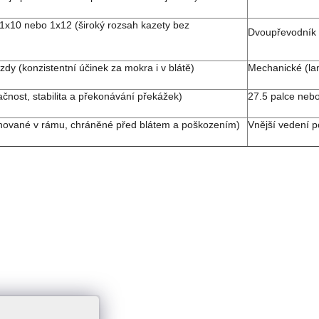
1x10 nebo 1x12 (široký rozsah kazety bez
Dvoupřevodník č
dy (konzistentní účinek za mokra i v blátě)
Mechanické (lan
vačnost, stabilita a překonávání překážek)
27.5 palce nebo
schované v rámu, chráněné před blátem a poškozením)
Vnější vedení p