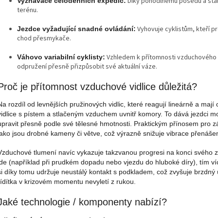
Díky pohodlnému posedu a stabi
Vyznavače celodenních expedic:
terénu.
Vyhovuje cyklistům, kteří pre
Jezdce vyžadující snadné ovládání:
chod přesmykače.
Vzhledem k přítomnosti vzduchového tlu
Váhovo variabilní cyklisty:
odpružení přesně přizpůsobit své aktuální váze.
Proč je přítomnost vzduchové vidlice důležitá?
Na rozdíl od levnějších pružinových vidlic, které reagují lineárně a m
vidlice s pístem a stlačeným vzduchem uvnitř komory. To dává jezdci mož
upravit přesně podle své tělesné hmotnosti. Praktickým přínosem pro zák
jako jsou drobné kameny či větve, což výrazně snižuje vibrace přenáše
Vzduchové tlumení navíc vykazuje takzvanou progresi na konci svého zd
jde (například při prudkém dopadu nebo vjezdu do hluboké díry), tím v
si díky tomu udržuje neustálý kontakt s podkladem, což zvyšuje brzdný ú
řídítka v krizovém momentu nevyletí z rukou.
Jaké technologie / komponenty nabízí?