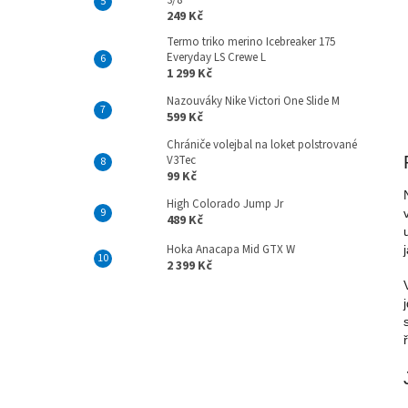
3/8
249 Kč
Termo triko merino Icebreaker 175
Everyday LS Crewe L
1 299 Kč
Nazouváky Nike Victori One Slide M
599 Kč
Chrániče volejbal na loket polstrované
V3Tec
99 Kč
High Colorado Jump Jr
489 Kč
Hoka Anacapa Mid GTX W
2 399 Kč