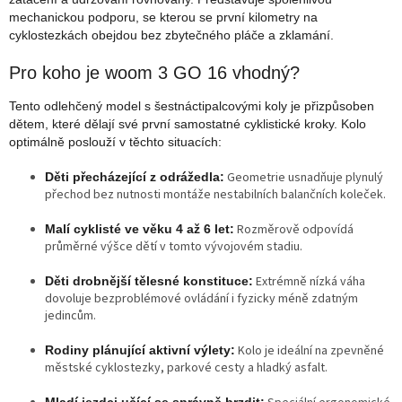
mechanickou podporu, se kterou se první kilometry na
cyklostezkách obejdou bez zbytečného pláče a zklamání.
Pro koho je woom 3 GO 16 vhodný?
Tento odlehčený model s šestnáctipalcovými koly je přizpůsoben
dětem, které dělají své první samostatné cyklistické kroky. Kolo
optimálně poslouží v těchto situacích:
Geometrie usnadňuje plynulý
Děti přecházející z odrážedla:
přechod bez nutnosti montáže nestabilních balančních koleček.
Rozměrově odpovídá
Malí cyklisté ve věku 4 až 6 let:
průměrné výšce dětí v tomto vývojovém stadiu.
Extrémně nízká váha
Děti drobnější tělesné konstituce:
dovoluje bezproblémové ovládání i fyzicky méně zdatným
jedincům.
Kolo je ideální na zpevněné
Rodiny plánující aktivní výlety:
městské cyklostezky, parkové cesty a hladký asfalt.
Mladí jezdci učící se správně brzdit: