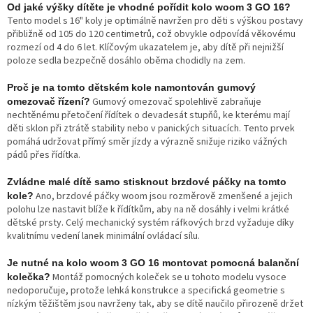
Od jaké výšky dítěte je vhodné pořídit kolo woom 3 GO 16?
Tento model s 16" koly je optimálně navržen pro děti s výškou postavy
přibližně od 105 do 120 centimetrů, což obvykle odpovídá věkovému
rozmezí od 4 do 6 let. Klíčovým ukazatelem je, aby dítě při nejnižší
poloze sedla bezpečně dosáhlo oběma chodidly na zem.
Proč je na tomto dětském kole namontován gumový
Gumový omezovač spolehlivě zabraňuje
omezovač řízení?
nechtěnému přetočení řídítek o devadesát stupňů, ke kterému mají
děti sklon při ztrátě stability nebo v panických situacích. Tento prvek
pomáhá udržovat přímý směr jízdy a výrazně snižuje riziko vážných
pádů přes řídítka.
Zvládne malé dítě samo stisknout brzdové páčky na tomto
Ano, brzdové páčky woom jsou rozměrově zmenšené a jejich
kole?
polohu lze nastavit blíže k řídítkům, aby na ně dosáhly i velmi krátké
dětské prsty. Celý mechanický systém ráfkových brzd vyžaduje díky
kvalitnímu vedení lanek minimální ovládací sílu.
Je nutné na kolo woom 3 GO 16 montovat pomocná balanční
Montáž pomocných koleček se u tohoto modelu vysoce
kolečka?
nedoporučuje, protože lehká konstrukce a specifická geometrie s
nízkým těžištěm jsou navrženy tak, aby se dítě naučilo přirozeně držet