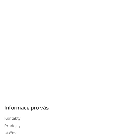
Z
á
p
a
t
í
Informace pro vás
Kontakty
Prodejny
Služby