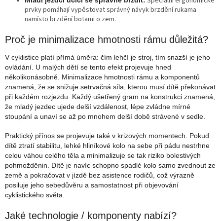
Speciální ergonomické
prvky pomáhají vypěstovat správný návyk brzdění rukama
namísto brzdění botami o zem.
Proč je minimalizace hmotnosti rámu důležitá?
V cyklistice platí přímá úměra: čím lehčí je stroj, tím snazší je jeho
ovládání. U malých dětí se tento efekt projevuje hned
několikonásobně. Minimalizace hmotnosti rámu a komponentů
znamená, že se snižuje setrvačná síla, kterou musí dítě překonávat
při každém rozjezdu. Každý ušetřený gram na konstrukci znamená,
že mladý jezdec ujede delší vzdálenost, lépe zvládne mírné
stoupání a unaví se až po mnohem delší době strávené v sedle.
Praktický přínos se projevuje také v krizových momentech. Pokud
dítě ztratí stabilitu, lehké hliníkové kolo na sebe při pádu nestrhne
celou váhou celého těla a minimalizuje se tak riziko bolestivých
pohmožděnin. Dítě je navíc schopno spadlé kolo samo zvednout ze
země a pokračovat v jízdě bez asistence rodičů, což výrazně
posiluje jeho sebedůvěru a samostatnost při objevování
cyklistického světa.
Jaké technologie / komponenty nabízí?