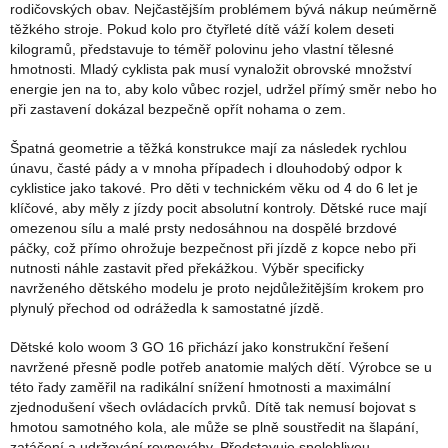
rodičovských obav. Nejčastějším problémem bývá nákup neúměrně
těžkého stroje. Pokud kolo pro čtyřleté dítě váží kolem deseti
kilogramů, představuje to téměř polovinu jeho vlastní tělesné
hmotnosti. Mladý cyklista pak musí vynaložit obrovské množství
energie jen na to, aby kolo vůbec rozjel, udržel přímý směr nebo ho
při zastavení dokázal bezpečně opřít nohama o zem.
Špatná geometrie a těžká konstrukce mají za následek rychlou
únavu, časté pády a v mnoha případech i dlouhodobý odpor k
cyklistice jako takové. Pro děti v technickém věku od 4 do 6 let je
klíčové, aby měly z jízdy pocit absolutní kontroly. Dětské ruce mají
omezenou sílu a malé prsty nedosáhnou na dospělé brzdové
páčky, což přímo ohrožuje bezpečnost při jízdě z kopce nebo při
nutnosti náhle zastavit před překážkou. Výběr specificky
navrženého dětského modelu je proto nejdůležitějším krokem pro
plynulý přechod od odrážedla k samostatné jízdě.
Dětské kolo woom 3 GO 16 přichází jako konstrukční řešení
navržené přesně podle potřeb anatomie malých dětí. Výrobce se u
této řady zaměřil na radikální snížení hmotnosti a maximální
zjednodušení všech ovládacích prvků. Dítě tak nemusí bojovat s
hmotou samotného kola, ale může se plně soustředit na šlapání,
zatáčení a udržování rovnováhy. Představuje spolehlivou