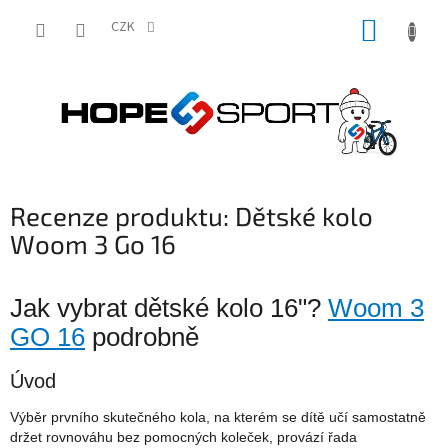
Přejít
NÁKUP
na
CZK
obsah
KOŠÍK
Recenze produktu: Dětské kolo
Woom 3 Go 16
Jak vybrat dětské kolo 16"?
Woom 3
GO 16
podrobně
Úvod
Výběr prvního skutečného kola, na kterém se dítě učí samostatně
držet rovnováhu bez pomocných koleček, provází řada