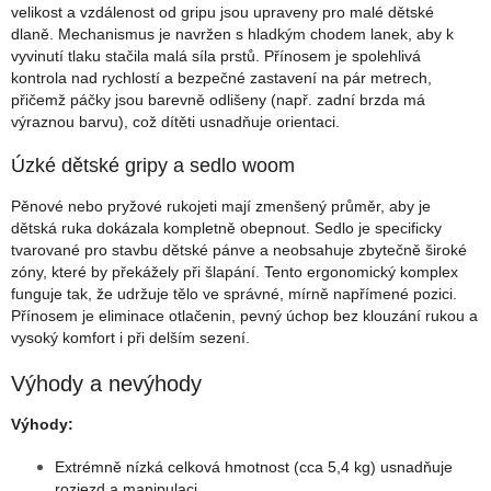
velikost a vzdálenost od gripu jsou upraveny pro malé dětské
dlaně. Mechanismus je navržen s hladkým chodem lanek, aby k
vyvinutí tlaku stačila malá síla prstů. Přínosem je spolehlivá
kontrola nad rychlostí a bezpečné zastavení na pár metrech,
přičemž páčky jsou barevně odlišeny (např. zadní brzda má
výraznou barvu), což dítěti usnadňuje orientaci.
Úzké dětské gripy a sedlo woom
Pěnové nebo pryžové rukojeti mají zmenšený průměr, aby je
dětská ruka dokázala kompletně obepnout. Sedlo je specificky
tvarované pro stavbu dětské pánve a neobsahuje zbytečně široké
zóny, které by překážely při šlapání. Tento ergonomický komplex
funguje tak, že udržuje tělo ve správné, mírně napřímené pozici.
Přínosem je eliminace otlačenin, pevný úchop bez klouzání rukou a
vysoký komfort i při delším sezení.
Výhody a nevýhody
Výhody:
Extrémně nízká celková hmotnost (cca 5,4 kg) usnadňuje
rozjezd a manipulaci.