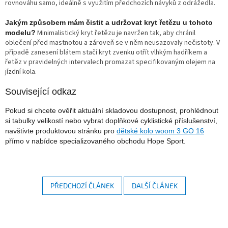
rovnováhu samo, ideálně s využitím předchozích návyků z odrážedla.
Jakým způsobem mám čistit a udržovat kryt řetězu u tohoto
Minimalistický kryt řetězu je navržen tak, aby chránil
modelu?
oblečení před mastnotou a zároveň se v něm neusazovaly nečistoty. V
případě zanesení blátem stačí kryt zvenku otřít vlhkým hadříkem a
řetěz v pravidelných intervalech promazat specifikovaným olejem na
jízdní kola.
Související odkaz
Pokud si chcete ověřit aktuální skladovou dostupnost, prohlédnout
si tabulky velikostí nebo vybrat doplňkové cyklistické příslušenství,
navštivte produktovou stránku pro
dětské kolo woom 3 GO 16
přímo v nabídce specializovaného obchodu Hope Sport.
PŘEDCHOZÍ ČLÁNEK
DALŠÍ ČLÁNEK