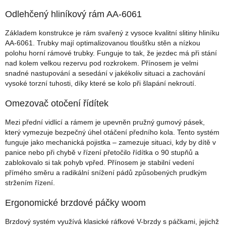
Odlehčený hliníkový rám AA-6061
Základem konstrukce je rám svařený z vysoce kvalitní slitiny hliníku
AA-6061. Trubky mají optimalizovanou tloušťku stěn a nízkou
polohu horní rámové trubky. Funguje to tak, že jezdec má při stání
nad kolem velkou rezervu pod rozkrokem. Přínosem je velmi
snadné nastupování a sesedání v jakékoliv situaci a zachování
vysoké torzní tuhosti, díky které se kolo při šlapání nekroutí.
Omezovač otočení řídítek
Mezi přední vidlicí a rámem je upevněn pružný gumový pásek,
který vymezuje bezpečný úhel otáčení předního kola. Tento systém
funguje jako mechanická pojistka – zamezuje situaci, kdy by dítě v
panice nebo při chybě v řízení přetočilo řídítka o 90 stupňů a
zablokovalo si tak pohyb vpřed. Přínosem je stabilní vedení
přímého směru a radikální snížení pádů způsobených prudkým
stržením řízení.
Ergonomické brzdové páčky woom
Brzdový systém využívá klasické ráfkové V-brzdy s páčkami, jejichž