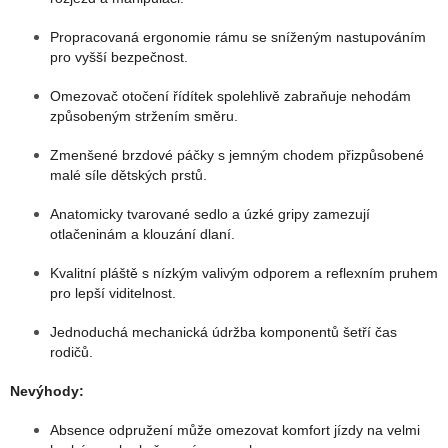
Propracovaná ergonomie rámu se sníženým nastupováním
pro vyšší bezpečnost.
Omezovač otočení řídítek spolehlivě zabraňuje nehodám
způsobeným stržením směru.
Zmenšené brzdové páčky s jemným chodem přizpůsobené
malé síle dětských prstů.
Anatomicky tvarované sedlo a úzké gripy zamezují
otlačeninám a klouzání dlaní.
Kvalitní pláště s nízkým valivým odporem a reflexním pruhem
pro lepší viditelnost.
Jednoduchá mechanická údržba komponentů šetří čas
rodičů.
Nevýhody:
Absence odpružení může omezovat komfort jízdy na velmi