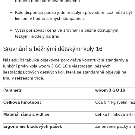
hrubém nebo kořenovém povrchu.
Kolo disponuje pouze jedním stálým převodem, což může být
limitem v hodně strmých stoupáních.
Vyšší pořizovací cena ve srovnání s běžně dostupnými
těžkými modely na trhu.
Srovnání s běžnými dětskými koly 16"
Následující tabulka objektivně porovnává konstrukční standardy a
funkční prvky kola woom 3 GO 16 s vlastnostmi běžných
šestnáctipalcových dětských kol, která se standardně objevují na
trhu v rekreační třídě.
Parametr
woom 3 GO 16
Celková hmotnost
Cca 5,4 kg (velmi níz
Materiál rámu a vidlice
Lehká hliníková sli
Ergonomie brzdových páček
Zmenšené páčky s na