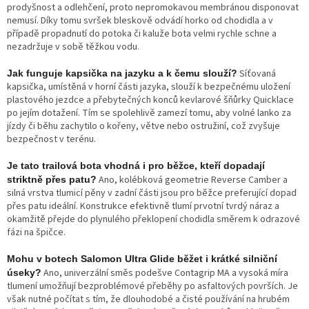
prodyšnost a odlehčení, proto nepromokavou membránou disponovat
nemusí. Díky tomu svršek bleskově odvádí horko od chodidla a v
případě propadnutí do potoka či kaluže bota velmi rychle schne a
nezadržuje v sobě těžkou vodu.
Síťovaná
Jak funguje kapsička na jazyku a k čemu slouží?
kapsička, umístěná v horní části jazyka, slouží k bezpečnému uložení
plastového jezdce a přebytečných konců kevlarové šňůrky Quicklace
po jejím dotažení. Tím se spolehlivě zamezí tomu, aby volné lanko za
jízdy či běhu zachytilo o kořeny, větve nebo ostružiní, což zvyšuje
bezpečnost v terénu.
Je tato trailová bota vhodná i pro běžce, kteří dopadají
Ano, kolébková geometrie Reverse Camber a
striktně přes patu?
silná vrstva tlumicí pěny v zadní části jsou pro běžce preferující dopad
přes patu ideální. Konstrukce efektivně tlumí prvotní tvrdý náraz a
okamžitě přejde do plynulého překlopení chodidla směrem k odrazové
fázi na špičce.
Mohu v botech Salomon Ultra Glide běžet i krátké silniční
Ano, univerzální směs podešve Contagrip MA a vysoká míra
úseky?
tlumení umožňují bezproblémové přeběhy po asfaltových površích. Je
však nutné počítat s tím, že dlouhodobé a čisté používání na hrubém