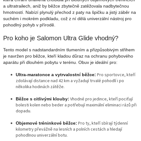
a ultratrailech, aniž by běžce zbytečně zatěžovala nadbytečnou
hmotností. Nabízí plynulý přechod z paty na špičku a jistý záběr na
suchém i mokrém podkladu, což z ní dělá univerzální nástroj pro
pohodlný pohyb v přírodě.
Pro koho je Salomon Ultra Glide vhodný?
Tento model s nadstandardním tlumením a přizpůsobivým střihem
je navržen pro běžce, kteří kladou důraz na ochranu pohybového
aparátu při dlouhém pobytu v terénu. Obuv je ideální pro:
Pro sportovce, kteří
Ultra-maratonce a vytrvalostní běžce:
zdolávají distance nad 42 km a vyžadují trvalé pohodlí i po
několika hodinách zátěže.
Vhodné pro jedince, kteří pociťují
Běžce s citlivými klouby:
bolesti kolen nebo beder a potřebují maximální eliminaci rázů při
dopadu.
Pro ty, kteří sbírají týdenní
Objemové tréninkové běžce:
kilometry převážně na lesních a polních cestách a hledají
pohodlnou univerzální botu.