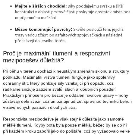
Díky poddajnému svršku a širší
Majitele širších chodidel:
konstrukci v oblasti prstové části poskytuje dostatek místa bez
nepříjemného mačkání.
Skvěle poslouží těm, jejichž
Běžce kombinující povrchy:
trasy vedou zčásti po asfaltových spojovačkách a následně
přecházejí do lesního terénu.
Proč je maximální tlumení a responzivní
mezipodešev důležitá?
Při běhu v terénu dochází k neustálým změnám sklonu a struktury
podkladu. Maximální vrstva tlumení funguje jako spolehlivý
ochranný štít, který pohlcuje síly vznikající při dopadu, což
radikálně snižuje zatížení svalů, šlach a kloubních pouzder.
Praktickým přínosem pro běžce je oddálení svalové únavy – nohy
zůstávají déle svěží, což umožňuje udržet správnou techniku běhu i
v závěrečných pasážích dlouhých tras.
Responzivita mezipodešve je však stejně důležitá jako samotné
měkké tlumení. Kdyby bota byla pouze měkká, běžec by se do ní
při každém kroku zabořil jako do polštáře, což by vyžadovalo velké