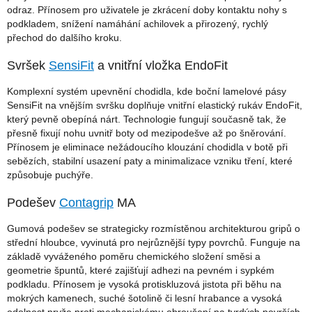
odraz. Přínosem pro uživatele je zkrácení doby kontaktu nohy s
podkladem, snížení namáhání achilovek a přirozený, rychlý
přechod do dalšího kroku.
Svršek
SensiFit
a vnitřní vložka EndoFit
Komplexní systém upevnění chodidla, kde boční lamelové pásy
SensiFit na vnějším svršku doplňuje vnitřní elastický rukáv EndoFit,
který pevně obepíná nárt. Technologie fungují současně tak, že
přesně fixují nohu uvnitř boty od mezipodešve až po šněrování.
Přínosem je eliminace nežádoucího klouzání chodidla v botě při
sebězích, stabilní usazení paty a minimalizace vzniku tření, které
způsobuje puchýře.
Podešev
Contagrip
MA
Gumová podešev se strategicky rozmístěnou architekturou gripů o
střední hloubce, vyvinutá pro nejrůznější typy povrchů. Funguje na
základě vyváženého poměru chemického složení směsi a
geometrie špuntů, které zajišťují adhezi na pevném i sypkém
podkladu. Přínosem je vysoká protiskluzová jistota při běhu na
mokrých kamenech, suché šotolině či lesní hrabance a vysoká