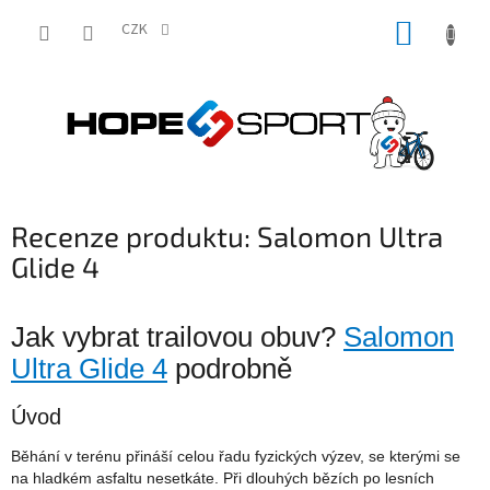
Přejít
NÁKUP
na
CZK
obsah
KOŠÍK
Recenze produktu: Salomon Ultra
Glide 4
Jak vybrat trailovou obuv?
Salomon
Ultra Glide 4
podrobně
Úvod
Běhání v terénu přináší celou řadu fyzických výzev, se kterými se
na hladkém asfaltu nesetkáte. Při dlouhých bězích po lesních