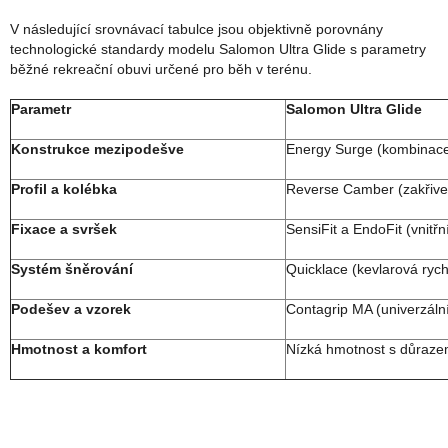
V následující srovnávací tabulce jsou objektivně porovnány
technologické standardy modelu Salomon Ultra Glide s parametry
běžné rekreační obuvi určené pro běh v terénu.
Parametr
Salomon Ultra Glide
Konstrukce mezipodešve
Energy Surge (kombinace 
Profil a kolébka
Reverse Camber (zakřive
Fixace a svršek
SensiFit a EndoFit (vnitřn
Systém šněrování
Quicklace (kevlarová rych
Podešev a vzorek
Contagrip MA (univerzáln
Hmotnost a komfort
Nízká hmotnost s důrazem 