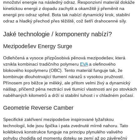
množství energie na následný odraz. Responzivní materiál dokáže
kinetickou energii z dopadu zachytit a okamžitě ji přeměnit na
energii pro odraz vpřed. Bota tak nabízí dynamický krok, stabilní
odraz a hladký přechod přes těžiště, což šetří drahocenné síly.
Jaké technologie / komponenty nabízí?
Mezipodešev Energy Surge
Odlehčená a vysoce přizpůsobivá pěnová mezipodešev, která
vznikla kombinací tradičního polymeru
EVA
a olefinového
blokového kopolymeru (OBC). Tento materiál funguje tak, že
kombinuje dlouhotrvající tlumení nárazů s vysokou pružností.
Přínosem pro běžce je měkký, ale přitom velmi živý a dynamický
nášlap, přičemž pěna neztrácí své tlumicí vlastnosti ani po stovkách
naběhaných kilometrů a drží si stabilní tuhost i v chladném počasí.
Geometrie Reverse Camber
Specifické zakřivení mezipodešve inspirované lyžařskou
technologií, kde jsou špička i pata zvednuté mírně nahoru. Tato
kolébková konstrukce funguje na principu plynulého valivého
pohybu chodidla od momentu doteku se zemí až po závěrečný