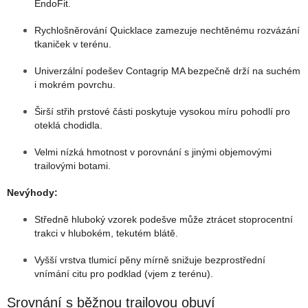
EndoFit.
Rychlošněrování Quicklace zamezuje nechtěnému rozvázání
tkaniček v terénu.
Univerzální podešev Contagrip MA bezpečně drží na suchém
i mokrém povrchu.
Širší střih prstové části poskytuje vysokou míru pohodlí pro
oteklá chodidla.
Velmi nízká hmotnost v porovnání s jinými objemovými
trailovými botami.
Nevýhody:
Středně hluboký vzorek podešve může ztrácet stoprocentní
trakci v hlubokém, tekutém blátě.
Vyšší vrstva tlumicí pěny mírně snižuje bezprostřední
vnímání citu pro podklad (vjem z terénu).
Srovnání s běžnou trailovou obuví