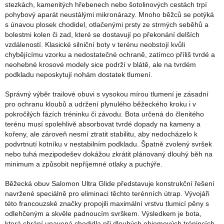
stezkách, kamenitých hřebenech nebo šotolinových cestách trpí
pohybový aparát neustálými mikronárazy. Mnoho běžců se potýká
s únavou plosek chodidel, otlačenými prsty ze strmých seběhů a
bolestmi kolen či zad, které se dostavují po překonání delších
vzdáleností. Klasické silniční boty v terénu neobstojí kvůli
chybějícímu vzorku a nedostatečné ochraně, zatímco příliš tvrdé a
neohebné krosové modely sice podrží v blátě, ale na tvrdém
podkladu neposkytují nohám dostatek tlumení.
Správný výběr trailové obuvi s vysokou mírou tlumení je zásadní
pro ochranu kloubů a udržení plynulého běžeckého kroku i v
pokročilých fázích tréninku či závodu. Bota určená do členitého
terénu musí spolehlivě absorbovat tvrdé dopady na kameny a
kořeny, ale zároveň nesmí ztratit stabilitu, aby nedocházelo k
podvrtnutí kotníku v nestabilním podkladu. Špatně zvolený svršek
nebo tuhá mezipodešev dokážou zkrátit plánovaný dlouhý běh na
minimum a způsobit nepříjemné otlaky a puchýře.
Běžecká obuv Salomon Ultra Glide představuje konstrukční řešení
navržené speciálně pro eliminaci těchto terénních útrap. Vývojáři
této francouzské značky propojili maximální vrstvu tlumicí pěny s
odlehčeným a skvěle padnoucím svrškem. Výsledkem je bota,
která chrání unavená chodidla při dlouhých objemových trénincích