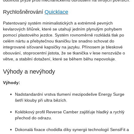
odolnost pryže proti mechanickému obroušení na tvrdých površích.
Rychlošněrování
Quicklace
Patentovaný systém minimalistických a extrémně pevných
kevlarových šňůrek, které se utahují jedním plynulým pohybem
pomocí plastového jezdce. Systém rovnoměrně rozkládá tlak po
celém nártu a přebytečnou tkaničku lze snadno schovat do
integrované síťované kapsičky na jazyku. Přínosem je bleskové
obouvání, stoprocentní jistota, že se tkanička v lese nerozváže o
větve, a stabilní dotažení, které se během běhu nepovoluje.
Výhody a nevýhody
Výhody:
Nadstandardní vrstva tlumení mezipodešve Energy Surge
šetří klouby při ultra bězích.
Kolébkový profil Reverse Camber zajišťuje hladký a rychlý
přechod do odrazu.
Dokonalá fixace chodidla díky synergii technologií SensiFit a