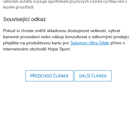
silničním asfaltu zvyšuje opotřebení pryžových vzorků rychleji než v
lesním prostředí.
Související odkaz
Pokud si chcete ověřit skladovou dostupnost velikostí, vybrat
barevné provedení nebo nákup konzultovat s odbornými prodejci,
přejděte na produktovou kartu pro
Salomon Ultra Glide
přímo v
internetovém obchodě Hope Sport.
PŘEDCHOZÍ ČLÁNEK
DALŠÍ ČLÁNEK
Z
á
p
a
t