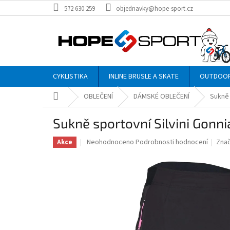
Přejít
572 630 259
objednavky@hope-sport.cz
na
obsah
CYKLISTIKA
INLINE BRUSLE A SKATE
OUTDOO
Domů
OBLEČENÍ
DÁMSKÉ OBLEČENÍ
Sukně
Sukně sportovní Silvini Gon
Průměrné
Neohodnoceno
Podrobnosti hodnocení
Zna
Akce
hodnocení
produktu
je
0,0
z
5
hvězdiček.