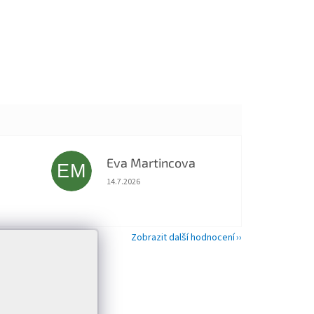
Eva Martincova
EM
 5 z 5 hvězdiček.
Hodnocení obchodu je 5 z 5 hvězdiček.
14.7.2026
Zobrazit další hodnocení