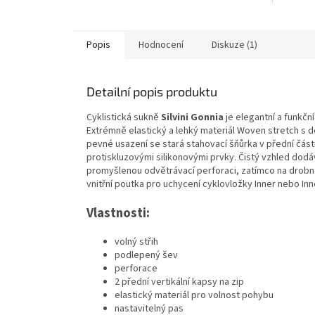
Popis
Hodnocení
Diskuze (1)
Detailní popis produktu
Cyklistická sukně
Silvini Gonnia
je elegantní a funkčn
Extrémně elastický a lehký materiál Woven stretch s 
pevné usazení se stará stahovací šňůrka v přední čás
protiskluzovými silikonovými prvky. Čistý vzhled dod
promyšlenou odvětrávací perforaci, zatímco na drobno
vnitřní poutka pro uchycení cyklovložky Inner nebo Inn
Vlastnosti:
volný střih
podlepený šev
perforace
2 přední vertikální kapsy na zip
elastický materiál pro volnost pohybu
nastavitelný pas