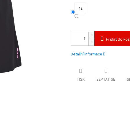
42
Přidat do koš
Detailní informace
TISK
ZEPTAT SE
S