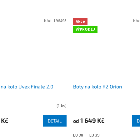
Kód:
196495
Kód
Akce
VÝPRODEJ
na kolo Uvex Finale 2.0
Boty na kolo R2 Orion
(
1 ks
)
Průměrné
hodnocení
produktu
 Kč
1 649 Kč
od
DETAIL
D
je
3,0
EU 38
EU 39
z