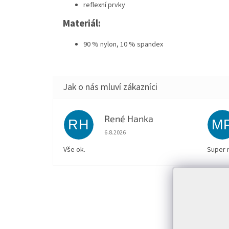
reflexní prvky
Materiál:
90 % nylon, 10 % spandex
René Hanka
RH
M
Hodnocení obchodu je 5 z 5 hvězdiček.
6.8.2026
Vše ok.
Super 
Z