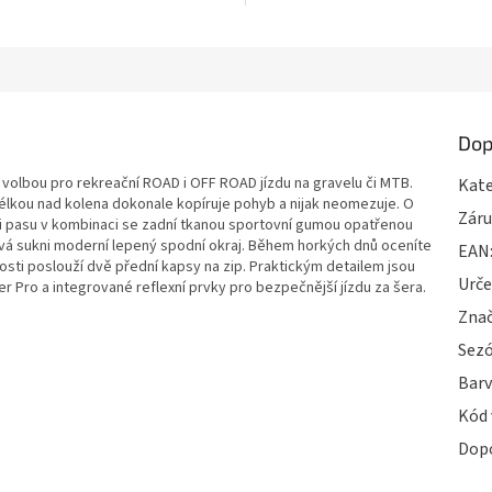
5
hvězdiček.
Dop
í volbou pro rekreační ROAD i OFF ROAD jízdu na gravelu či MTB.
Kate
délkou nad kolena dokonale kopíruje pohyb a nijak neomezuje. O
Zár
ti pasu v kombinaci se zadní tkanou sportovní gumou opatřenou
ává sukni moderní lepený spodní okraj. Během horkých dnů oceníte
EAN
sti poslouží dvě přední kapsy na zip. Praktickým detailem jsou
Urče
er Pro a integrované reflexní prvky pro bezpečnější jízdu za šera.
Zna
Sez
Bar
Kód 
Dop