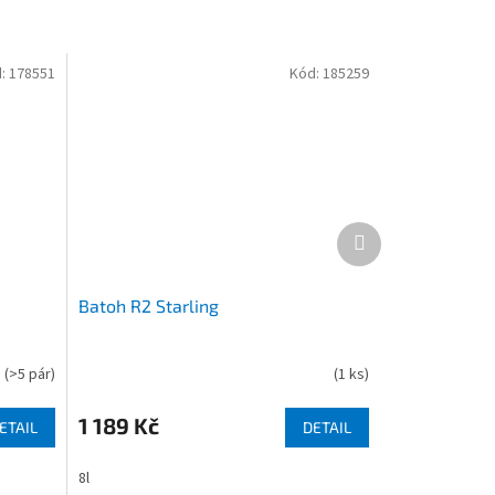
:
178551
Kód:
185259
Další
produkt
Batoh R2 Starling
(
>5 pár
)
(
1 ks
)
1 189 Kč
ETAIL
DETAIL
8l