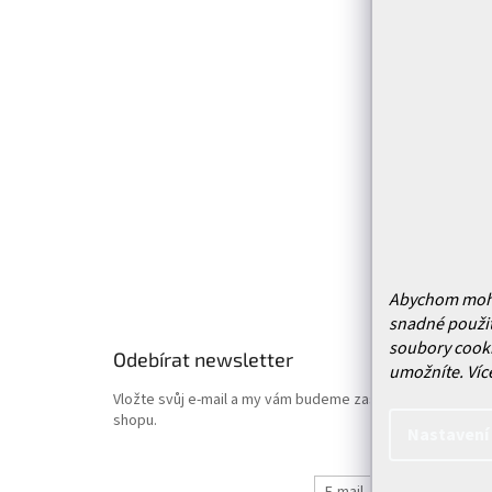
á
p
Infor
a
t
Kontakt
í
Prodejn
Služby
Doprava 
Vrácení
Obchodn
Podmínk
Hodnoce
Abychom mohli 
snadné použit
soubory cooki
Odebírat newsletter
umožníte.
Víc
Vložte svůj e-mail a my vám budeme zasílat informace o
shopu.
Nastavení
E-mail