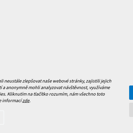
mace pro vás
Magazín
y
Jak vybrat lyžařské boty?
y
Jak vybrat lyže?
a platba
Často kladené dotazy
, výměna a reklamace zboží
í podmínky
y ochrany osobních údajů
ní obchodu
neustále zlepšovat naše webové stránky, zajistili jejich
í a anonymně mohli analyzovat návštěvnost, využíváme
es. Kliknutím na tlačítko rozumím, nám všechno toto
Facebook
e informací
zde
.
 nových produktech na našem e-