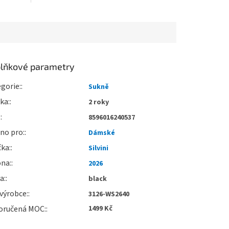
lňkové parametry
gorie
:
Sukně
uka
:
2 roky
:
8596016240537
no pro
:
Dámské
čka
:
Silvini
óna
:
2026
va
:
black
výrobce
:
3126-WS2640
oručená MOC
:
1499 Kč