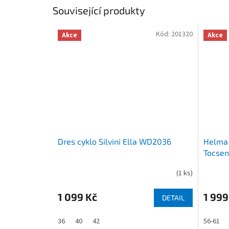
Související produkty
Kód:
201320
Akce
Akce
Dres cyklo Silvini Ella WD2036
Helma 
Tocsen
(
1 ks
)
1 099 Kč
1 999
DETAIL
36
40
42
56-61