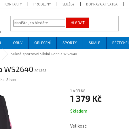
KONTAKTY
PRODEJNY
SLUŽBY
DOPRAVA A PLATBA
HLEDAT
R
OBUV
OBLEČENÍ
SPORTY
SKIALP
BĚŽECKÉ 
Sukně sportovní Silvini Gonnia WS2640
nia WS2640
201393
čka:
Silvini
1 499 Kč
1 379 Kč
Měrná
Skladem
cena:
Velikost