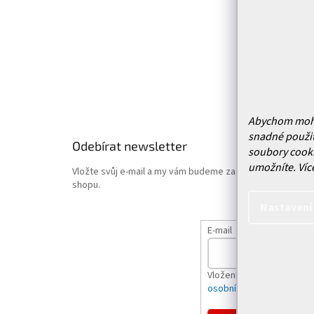
Služby
Doprava 
Vrácení
Obchodn
Podmínk
Hodnoce
Abychom mohli 
snadné použit
Odebírat newsletter
soubory cooki
umožníte.
Víc
Vložte svůj e-mail a my vám budeme zasílat informace o
shopu.
Nastavení
E-mail
Vložením e-mailu souhlas
osobních údajů