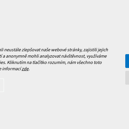
Jak vybrat lyže?
a platba
Často kladené dotazy
, výměna a reklamace zboží
í podmínky
y ochrany osobních údajů
ní obchodu
neustále zlepšovat naše webové stránky, zajistili jejich
í a anonymně mohli analyzovat návštěvnost, využíváme
Facebook
es. Kliknutím na tlačítko rozumím, nám všechno toto
e informací
zde
.
 nových produktech na našem e-
íte s
podmínkami ochrany