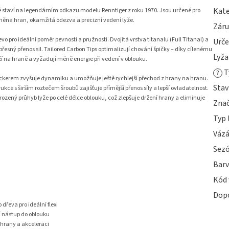
Kate
ré staví na legendárním odkazu modelu Renntiger z roku 1970. Jsou určené pro
změna hran, okamžitá odezva a precizní vedení lyže.
Zár
 pro ideální poměr pevnosti a pružnosti. Dvojitá vrstva titanalu (Full Titanal) a
Urče
 přesný přenos sil. Tailored Carbon Tips optimalizují chování špičky – díky cílenému
Lyža
ží na hraně a vyžadují méně energie při vedení v oblouku.
T
?
kerem zvyšuje dynamiku a umožňuje ještě rychlejší přechod z hrany na hranu.
Stav
ce s širším roztečem šroubů zajišťuje přímější přenos síly a lepší ovladatelnost.
ozený průhyb lyže po celé délce oblouku, což zlepšuje držení hrany a eliminuje
Zna
Typ 
Vázá
Sez
Bar
Kód 
Dop
řeva pro ideální flexi
í nástup do oblouku
 hrany a akceleraci