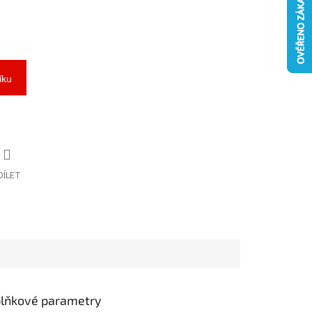
íku
DÍLET
lňkové parametry