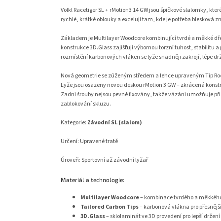
Völkl Racetiger SL + rMotion3 14 GW jsou špičkové slalomky, kte
rychlé, krátké oblouky a excelují tam, kde je potřeba blesková 
Základem je Multilayer Woodcore kombinující tvrdé a měkké dřevo
konstrukce 3D.Glass zajišťují výbornou torzní tuhost, stabilitu a
rozmístění karbonových vláken se lyže snadněji zakrojí, lépe dr
Nová geometrie se zúženým středem a lehce upraveným Tip Roc
Lyže jsou osazeny novou deskou rMotion 3 GW – zkrácená konstruk
Zadní šrouby nejsou pevně fixovány, takže vázání umožňuje přir
zablokování skluzu.
Kategorie:
Závodní SL (slalom)
Určení: Upravené tratě
Úroveň: Sportovní až závodní lyžař
Materiál a technologie:
Multilayer Woodcore
– kombinace tvrdého a měkkého d
Tailored Carbon Tips
– karbonová vlákna pro přesnějš
3D.Glass
– sklolaminát ve 3D provedení pro lepší držení