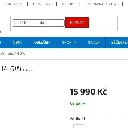
KONTAKTY
PRODEJNY
SLUŽBY
DOPRAVA A PLATBA
HLEDAT
R
OBUV
OBLEČENÍ
SPORTY
SKIALP
BĚŽECKÉ 
 rMotion3 14 GW
3 14 GW
197228
15 990 Kč
Měrná
Skladem
cena:
Velikost