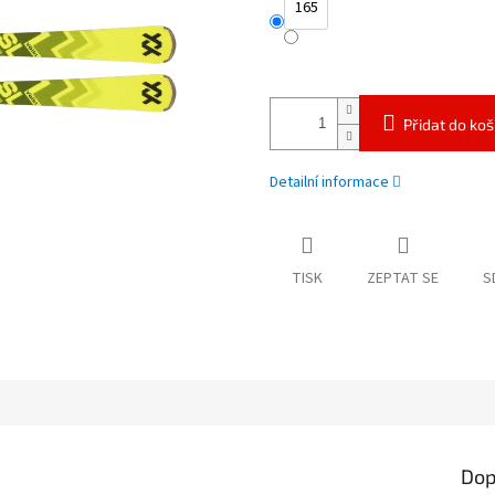
165
Přidat do koš
Detailní informace
TISK
ZEPTAT SE
S
Dop