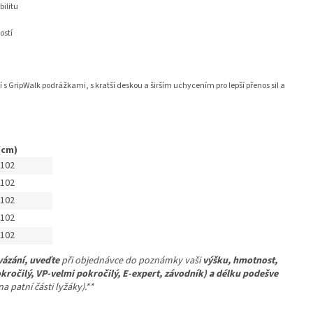
bilitu
ostí
s GripWalk podrážkami, s kratší deskou a širším uchycením pro lepší přenos sil a
(cm)
 102
 102
 102
 102
 102
vázání, uveďte
při objednávce do poznámky vaši
výšku, hmotnost,
kročilý, VP-velmi pokročilý, E-expert, závodník) a délku podešve
 patní části lyžáky).**