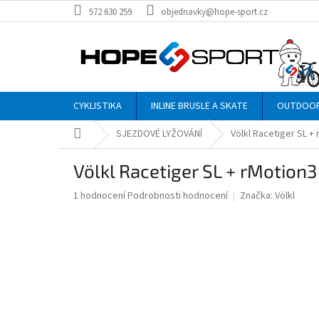
Přejít
572 630 259
objednavky@hope-sport.cz
na
obsah
CYKLISTIKA
INLINE BRUSLE A SKATE
OUTDOO
Domů
SJEZDOVÉ LYŽOVÁNÍ
Völkl Racetiger SL +
Völkl Racetiger SL + rMotion
Průměrné
1 hodnocení
Podrobnosti hodnocení
Značka:
Völkl
hodnocení
produktu
je
5,0
z
5
hvězdiček.