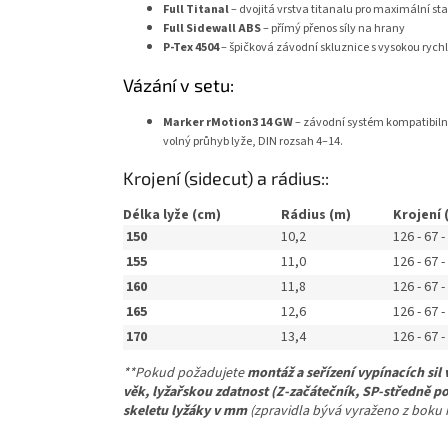
Full Titanal
– dvojitá vrstva titanalu pro maximální sta
Full Sidewall ABS
– přímý přenos síly na hrany
P-Tex 4504
– špičková závodní skluznice s vysokou rychl
Vázání v setu:
Marker rMotion3 14 GW
– závodní systém kompatibilní 
volný průhyb lyže, DIN rozsah 4–14.
Krojení (sidecut) a rádius::
Délka lyže (cm)
Rádius (m)
Krojení 
150
10,2
126 - 67 -
155
11,0
126 - 67 -
160
11,8
126 - 67 -
165
12,6
126 - 67 -
170
13,4
126 - 67 -
**Pokud požadujete
montáž a seřízení vypínacích sil 
věk, lyžařskou zdatnost (Z-začátečník, SP-středně po
skeletu lyžáky v mm
(zpravidla bývá vyraženo z boku na