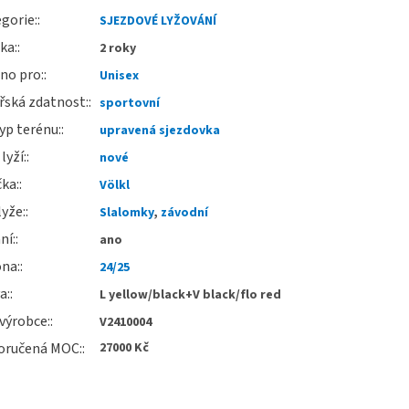
gorie
:
SJEZDOVÉ LYŽOVÁNÍ
uka
:
2 roky
no pro
:
Unisex
řská zdatnost
:
sportovní
yp terénu
:
upravená sjezdovka
 lyží
:
nové
čka
:
Völkl
lyže
:
Slalomky
,
závodní
ní
:
ano
óna
:
24/25
va
:
L yellow/black+V black/flo red
výrobce
:
V2410004
oručená MOC
:
27000 Kč