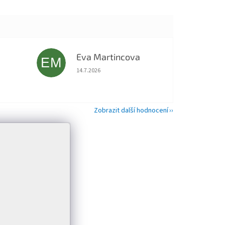
Eva Martincova
EM
 5 z 5 hvězdiček.
Hodnocení obchodu je 5 z 5 hvězdiček.
14.7.2026
Zobrazit další hodnocení